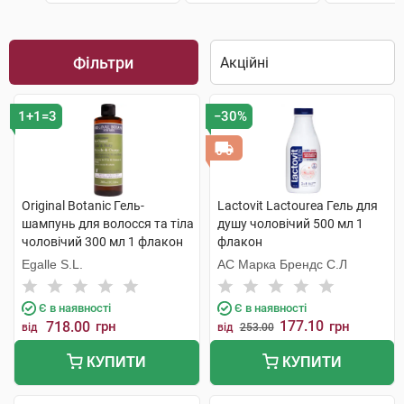
Фільтри
1+1=3
−30%
Original Botanic Гель-
Lactovit Lactourea Гель для
шампунь для волосся та тіла
душу чоловічий 500 мл 1
чоловічий 300 мл 1 флакон
флакон
Egalle S.L.
АС Марка Брендс С.Л
Є в наявності
Є в наявності
177.10
718.00
грн
грн
від
від
253.00
КУПИТИ
КУПИТИ