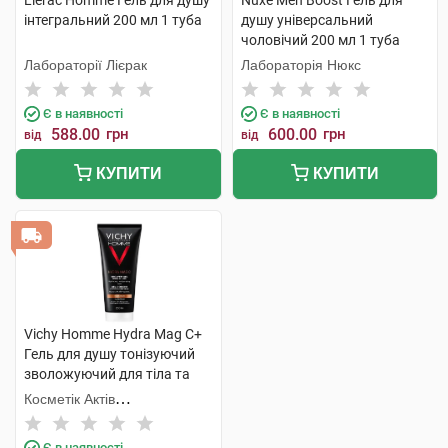
Lierac Homme Гель для душу
Nuxe Men Boost Гель для
інтегральний 200 мл 1 туба
душу універсальний
чоловічий 200 мл 1 туба
Лабораторії Лієрак
Лабораторія Нюкс
Є в наявності
Є в наявності
588.00
грн
600.00
грн
від
від
КУПИТИ
КУПИТИ
Vichy Homme Hydra Mag C+
Гель для душу тонізуючий
зволожуючий для тіла та
волосся 200 мл 1 туба
Косметік Актів
Інтернаціональ
Є в наявності