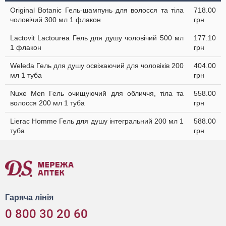
Original Botanic Гель-шампунь для волосся та тіла
718.00
чоловічий 300 мл 1 флакон
грн
Lactovit Lactourea Гель для душу чоловічий 500 мл
177.10
1 флакон
грн
Weleda Гель для душу освіжаючий для чоловіків 200
404.00
мл 1 туба
грн
Nuxe Men Гель очищуючий для обличчя, тіла та
558.00
волосся 200 мл 1 туба
грн
Lierac Homme Гель для душу інтегральний 200 мл 1
588.00
туба
грн
Гаряча лінія
0 800 30 20 60