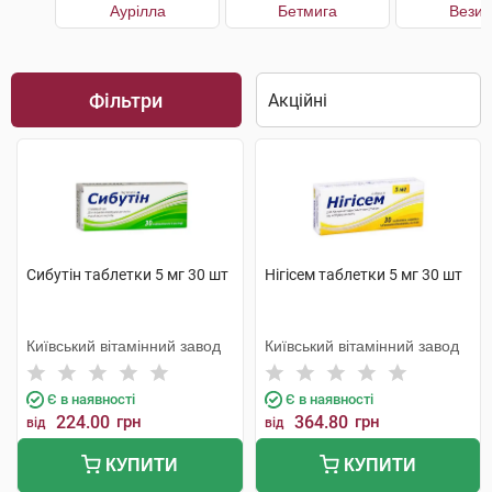
Аурілла
Бетмига
Везик
Фільтри
Сибутін таблетки 5 мг 30 шт
Нігісем таблетки 5 мг 30 шт
Київський вітамінний завод
Київський вітамінний завод
Є в наявності
Є в наявності
224.00
грн
364.80
грн
від
від
КУПИТИ
КУПИТИ