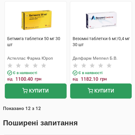
Бетмига таблетки 50 мг 30
Везомні таблетки 6 мг/0,4 мг
шт
30 шт
Астеллас Фарма Юроп
Делфарм Меппел Б.В.
Є в наявності
Є в наявності
1100.40
грн
1182.10
грн
від
від
КУПИТИ
КУПИТИ
Показано
12
з
12
Поширені запитання