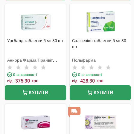
Ургбалд таблетки 5 мг 30 шт
Салфенікс таблетки 5 мг 30
шт
Аннора Фарма Прайвіт
Польфарма
Лімітед
Є в наявності
Є в наявності
375.30
грн
428.30
грн
від
від
КУПИТИ
КУПИТИ