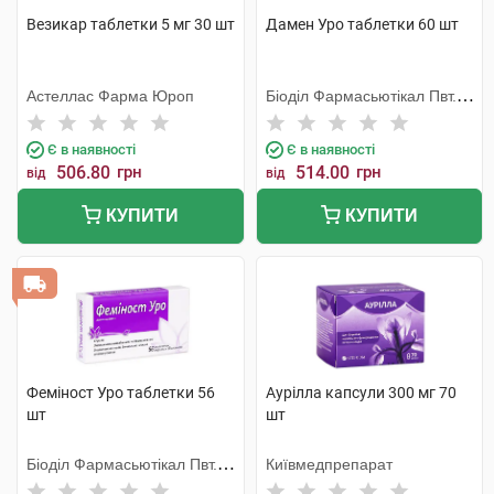
Везикар таблетки 5 мг 30 шт
Дамен Уро таблетки 60 шт
Астеллас Фарма Юроп
Біоділ Фармасьютікал Пвт.
Лтд.
Є в наявності
Є в наявності
506.80
грн
514.00
грн
від
від
КУПИТИ
КУПИТИ
Феміност Уро таблетки 56
Аурілла капсули 300 мг 70
шт
шт
Біоділ Фармасьютікал Пвт.
Київмедпрепарат
Лтд.