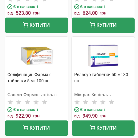
Є в наявності
Є в наявності
523.80
грн
624.00
грн
від
від
КУПИТИ
КУПИТИ
Соліфенацин Фармак
Реласур таблетки 50 мг 30
таблетки 5 мг 100 шт
шт
Санека Фармасьютікалз
Містрал Кепітал
Менеджмент
Є в наявності
Є в наявності
922.90
грн
949.90
грн
від
від
КУПИТИ
КУПИТИ