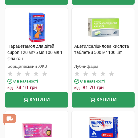
Парацетамол для дітей
Ацетилсаліцилова кислота
сироп 120 мг/5 мл 100 мл 1
таблетки 500 мг 100 шт
флакон
Борщагівський ХФЗ
Лубнифарм
Є в наявності
Є в наявності
74.10
грн
81.70
грн
від
від
КУПИТИ
КУПИТИ