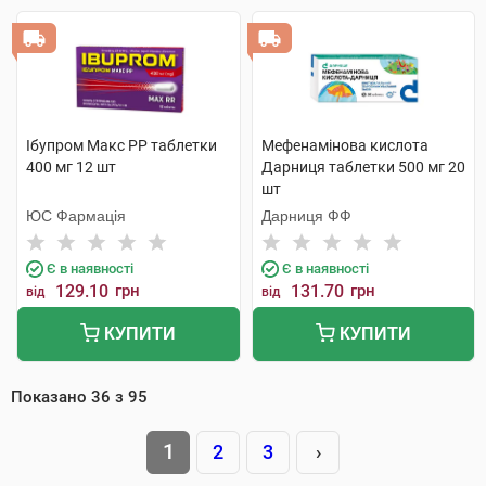
Ібупром Макс РР таблетки
Мефенамінова кислота
400 мг 12 шт
Дарниця таблетки 500 мг 20
шт
ЮС Фармація
Дарниця ФФ
Є в наявності
Є в наявності
129.10
грн
131.70
грн
від
від
КУПИТИ
КУПИТИ
Показано
36
з
95
1
2
3
›