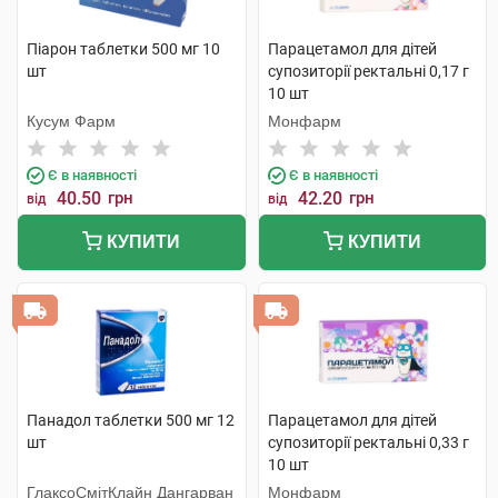
Піарон таблетки 500 мг 10
Парацетамол для дітей
шт
супозиторії ректальні 0,17 г
10 шт
Кусум Фарм
Монфарм
Є в наявності
Є в наявності
40.50
грн
42.20
грн
від
від
КУПИТИ
КУПИТИ
Панадол таблетки 500 мг 12
Парацетамол для дітей
шт
супозиторії ректальні 0,33 г
10 шт
ГлаксоСмітКлайн Дангарван
Монфарм