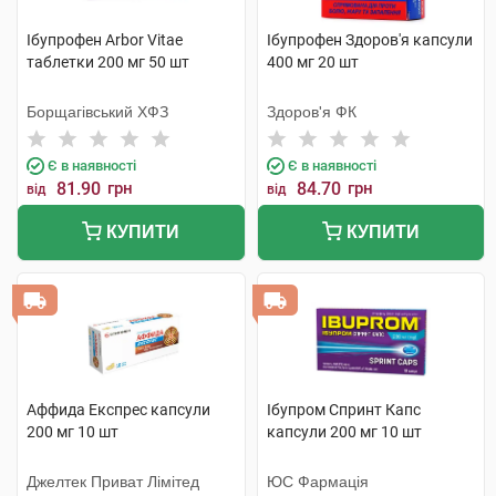
Ібупрофен Arbor Vitae
Ібупрофен Здоров'я капсули
таблетки 200 мг 50 шт
400 мг 20 шт
Борщагівський ХФЗ
Здоров'я ФК
Є в наявності
Є в наявності
81.90
грн
84.70
грн
від
від
КУПИТИ
КУПИТИ
Аффида Експрес капсули
Ібупром Спринт Капс
200 мг 10 шт
капсули 200 мг 10 шт
Джелтек Приват Лімітед
ЮС Фармація