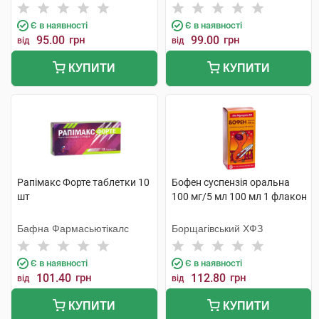
Є в наявності
Є в наявності
95.00
грн
99.00
грн
від
від
КУПИТИ
КУПИТИ
Рапімакс Форте таблетки 10
Бофен суспензія оральна
шт
100 мг/5 мл 100 мл 1 флакон
Бафна Фармасьютікалс
Борщагівський ХФЗ
Є в наявності
Є в наявності
101.40
грн
112.80
грн
від
від
КУПИТИ
КУПИТИ