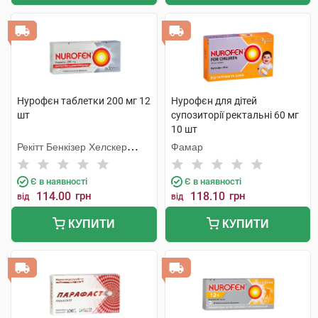
Нурофєн таблетки 200 мг 12
Нурофєн для дітей
шт
супозиторії ректальні 60 мг
10 шт
Рекітт Бенкізер Хелскер
Фамар
Інтернешнл
Є в наявності
Є в наявності
114.00
грн
118.10
грн
від
від
КУПИТИ
КУПИТИ