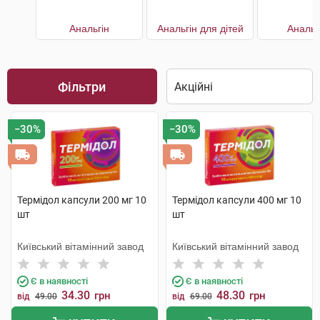
Анальгін
Анальгін для дітей
Аналь
Фільтри
−30%
−30%
Термідол капсули 200 мг 10
Термідол капсули 400 мг 10
шт
шт
Київський вітамінний завод
Київський вітамінний завод
Є в наявності
Є в наявності
34.30
48.30
грн
грн
від
49.00
від
69.00