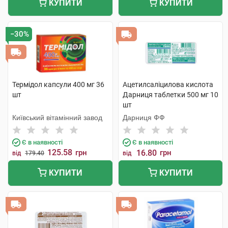
КУПИТИ
КУПИТИ
−30%
Термідол капсули 400 мг 36
Ацетилсаліцилова кислота
шт
Дарниця таблетки 500 мг 10
шт
Київський вітамінний завод
Дарниця ФФ
Є в наявності
Є в наявності
125.58
грн
16.80
грн
від
179.40
від
КУПИТИ
КУПИТИ