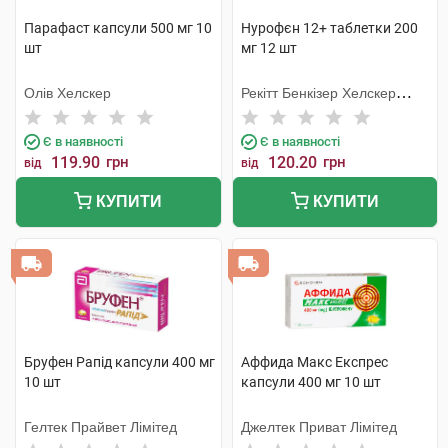
Парафаст капсули 500 мг 10
Нурофєн 12+ таблетки 200
шт
мг 12 шт
Олів Хелскер
Рекітт Бенкізер Хелскер
Інтернешнл
Є в наявності
Є в наявності
119.90
грн
120.20
грн
від
від
КУПИТИ
КУПИТИ
Бруфен Рапід капсули 400 мг
Аффида Макс Експрес
10 шт
капсули 400 мг 10 шт
Гелтек Прайвет Лімітед
Джелтек Приват Лімітед