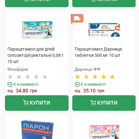
Парацетамол для дітей
Парацетамол Дарниця
супозиторії ректальні 0,08 г
таблетки 500 мг 10 шт
10 шт
Монфарм
Дарниця ФФ
Є в наявності
Є в наявності
34.80
грн
35.10
грн
від
від
КУПИТИ
КУПИТИ