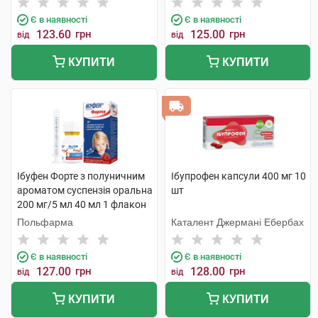
Є в наявності
Є в наявності
123.60
грн
125.00
грн
від
від
КУПИТИ
КУПИТИ
Ібуфен Форте з полуничним
Ібупрофен капсули 400 мг 10
ароматом суспензія оральна
шт
200 мг/5 мл 40 мл 1 флакон
Польфарма
Каталент Джермані Ебербах
Є в наявності
Є в наявності
127.00
грн
128.00
грн
від
від
КУПИТИ
КУПИТИ