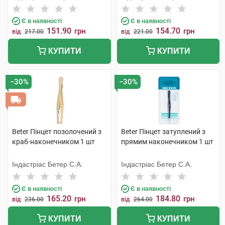
Є в наявності
Є в наявності
151.90
154.70
грн
грн
від
217.00
від
221.00
КУПИТИ
КУПИТИ
−30%
−30%
Beter Пінцет позолочений з
Beter Пінцет затуплений з
краб-наконечником 1 шт
прямим наконечником 1 шт
Індастріас Бетер С.А.
Індастріас Бетер С.А.
Є в наявності
Є в наявності
165.20
184.80
грн
грн
від
236.00
від
264.00
КУПИТИ
КУПИТИ