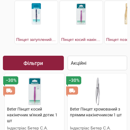
Пінцет затуплений з прямим наконечником
Пінцет косий накінечник м'який дотик
Фільтри
−30%
−30%
Beter Пінцет косий
Beter Пінцет хромований з
накінечник м'який дотик 1
прямим накінечником 1 шт
шт
Індастріас Бетер С.А.
Індастріас Бетер С.А.