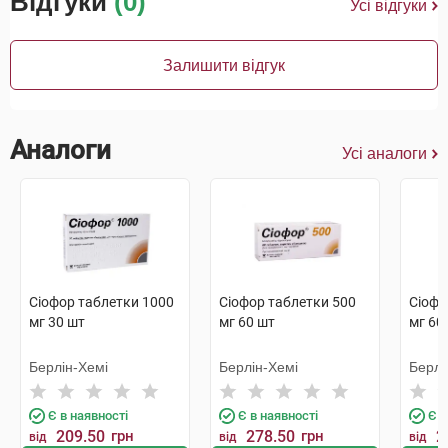
Відгуки
(0)
Усі відгуки
Залишити відгук
Аналоги
Усі аналоги
Сіофор таблетки 1000
Сіофор таблетки 500
Сіофо
мг 30 шт
мг 60 шт
мг 60
Берлін-Хемі
Берлін-Хемі
Берлі
Є в наявності
Є в наявності
Є в
209.50
грн
278.50
грн
2
від
від
від