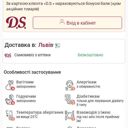
За карткою клієнта «D.S.» нараховуються бонусні бали (
крім
акційних товарів
)
Вхід в кабінет
Доставка в:
Львів
Самовивіз з аптеки
Безкоштовно
Особливості застосування
Вагітним
Алергікам
заборонено
з обережністю
Годуючим
Діабетикам
заборонено
тільки для лікування діабету
II типу
Температура зберігання
Взаємодія з їжею
не вище 25°C
під час або після прийому
їжі