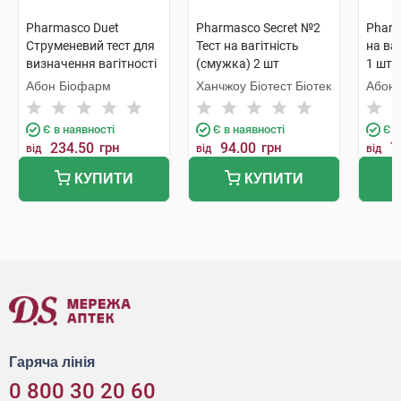
Pharmasco Duet
Pharmasco Secret №2
Pharm
Струменевий тест для
Тест на вагітність
на ва
визначення вагітності
(смужка) 2 шт
1 шт
1 шт
Абон Біофарм
Ханчжоу Біотест Біотек
Абон
Є в наявності
Є в наявності
Є в
234.50
грн
94.00
грн
7
від
від
від
КУПИТИ
КУПИТИ
Гаряча лінія
0 800 30 20 60