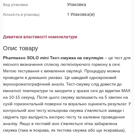
Упаковка
Вид упаковки
1 Упаковка(и)
Кількість в упаковці
Дивитися властивості номенклатури
Опис товару
Pharmasco SOLO mini Тест-смужка на овуляцію
– це тест для
якісного визначення сплеску лютеїнізуючого гормону в сечі.
Метою тестування є виявлення овуляції. Процедуру можна
проводити в домашніх умовах. Це швидкий однокроковий
імунохроматографічний аналіз. Тест-смужку слід довести до
кімнатної температури та занурити у зразок сечі до відмітки MAX
на 10-15 секунд. Після цього смужку залишають на 5 хвилин на
сухій горизонтальній поверхні та візуально оцінюють результат. У
контрольній зоні тесту кольорова смужка з'являється завжди і
свідчить про валідність експрес-тесту та належне проведення
аналізу. Якщо в тестовій зоні з'являється чітка забарвлена
смужка (така ж яскрава, як тестова смужка або ще яскравіша),