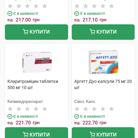
Є в наявності
Є в наявності
217.00
грн
217.10
грн
від
від
КУПИТИ
КУПИТИ
Кларитроміцин таблетки
Аргетт Дуо капсули 75 мг 20
500 мг 10 шт
шт
Київмедпрепарат
Свісс Капс
Є в наявності
Є в наявності
221.70
грн
222.70
грн
від
від
КУПИТИ
КУПИТИ