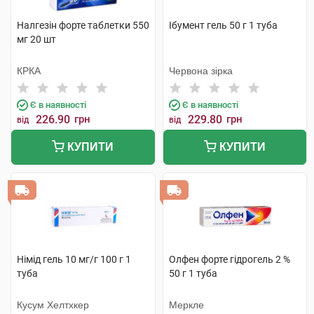
Налгезін форте таблетки 550
Ібумент гель 50 г 1 туба
мг 20 шт
КРКА
Червона зірка
Є в наявності
Є в наявності
226.90
грн
229.80
грн
від
від
КУПИТИ
КУПИТИ
Німід гель 10 мг/г 100 г 1
Олфен форте гідрогель 2 %
туба
50 г 1 туба
Кусум Хелтхкер
Меркле