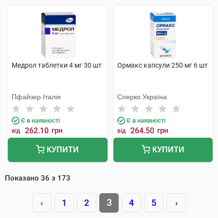
Медрол таблетки 4 мг 30 шт
Ормакс капсули 250 мг 6 шт
Пфайзер Італія
Сперко Україна
Є в наявності
Є в наявності
262.10
грн
264.50
грн
від
від
КУПИТИ
КУПИТИ
Показано
36
з
173
3
‹
1
2
4
5
›