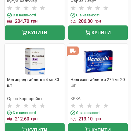
Кусум Хелтхкер
Фарма Старт
Є в наявності
Є в наявності
204.70
грн
206.80
грн
від
від
КУПИТИ
КУПИТИ
Метипред таблетки 4 мг 30
Налгезін таблетки 275 мг 20
шт
шт
Оріон Корпорейшн
КРКА
Є в наявності
Є в наявності
212.60
грн
213.10
грн
від
від
КУПИТИ
КУПИТИ