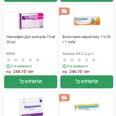
Наклофен Дуо капсули 75 мг
Вольтарен емульгель 1 % 50
20 шт
г 1 туба
КРКА
Халеон КХ С.а.р.л.
Є в наявності
Є в наявності
244.10
грн
246.10
грн
від
від
КУПИТИ
КУПИТИ