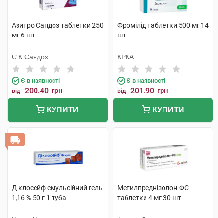
Азитро Сандоз таблетки 250
Фромілід таблетки 500 мг 14
мг 6 шт
шт
С.К.Сандоз
КРКА
Є в наявності
Є в наявності
200.40
грн
201.90
грн
від
від
КУПИТИ
КУПИТИ
Діклосейф емульсійний гель
Метилпреднізолон-ФС
1,16 % 50 г 1 туба
таблетки 4 мг 30 шт