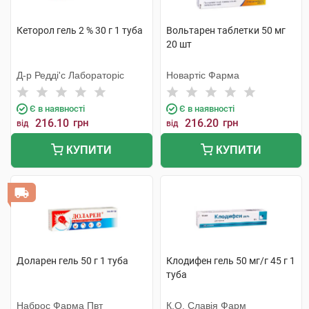
Кеторол гель 2 % 30 г 1 туба
Вольтарен таблетки 50 мг
20 шт
Д-р Редді'с Лабораторіс
Новартіс Фарма
Є в наявності
Є в наявності
216.10
грн
216.20
грн
від
від
КУПИТИ
КУПИТИ
Доларен гель 50 г 1 туба
Клодифен гель 50 мг/г 45 г 1
туба
Наброс Фарма Пвт
К.О. Славія Фарм