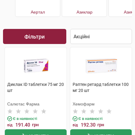
Аертал
Азиклар
Азим
Фільтри
Диклак ID таблетки 75 мг 20
Раптен ретард таблетки 100
шт
мг 20 шт
Салютас Фарма
Хемофарм
Є в наявності
Є в наявності
191.40
грн
192.30
грн
від
від