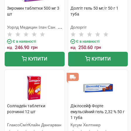
Зиромин таблетки 500 мг 3
Долгіт гель 50 мг/г 50 г 1
шт
туба
Уорлд Медицин Ілач Сан. Ве
Долоргіт
Тідж
Є в наявності
Є в наявності
246.90
грн
250.60
грн
від
від
КУПИТИ
КУПИТИ
Солпадеїн таблетки
Діклосейф Форте
розчинні 12 шт
емульсійний гель 2,32 % 50 г
1 туба
ГлаксоСмітКлайн Дангарван
Кусум Хелтхкер