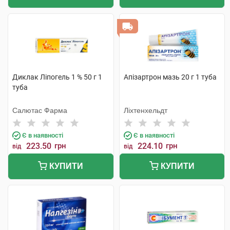
Диклак Ліпогель 1 % 50 г 1
Апізартрон мазь 20 г 1 туба
туба
Салютас Фарма
Ліхтенхельдт
Є в наявності
Є в наявності
223.50
грн
224.10
грн
від
від
КУПИТИ
КУПИТИ