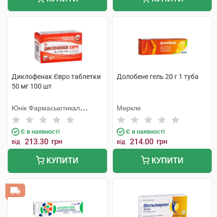
Диклофенак Євро таблетки
Долобене гель 20 г 1 туба
50 мг 100 шт
Юнік Фармасьютикал
Меркле
Лабораторіз
Є в наявності
Є в наявності
213.30
грн
214.00
грн
від
від
КУПИТИ
КУПИТИ