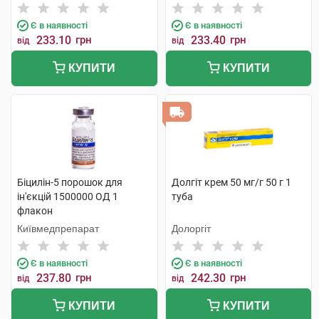
Є в наявності
Є в наявності
233.10
грн
233.40
грн
від
від
КУПИТИ
КУПИТИ
Біцилін-5 порошок для
Долгіт крем 50 мг/г 50 г 1
ін'єкцій 1500000 ОД 1
туба
флакон
Київмедпрепарат
Долоргіт
Є в наявності
Є в наявності
237.80
грн
242.30
грн
від
від
КУПИТИ
КУПИТИ