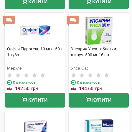
КУПИТИ
КУПИТИ
Олфен Гідрогель 10 мг/г 50 г
Упсарин Упса таблетки
1 туба
шипучі 500 мг 16 шт
Меркле
Упса Сас
Є в наявності
Є в наявності
192.50
грн
194.60
грн
від
від
КУПИТИ
КУПИТИ