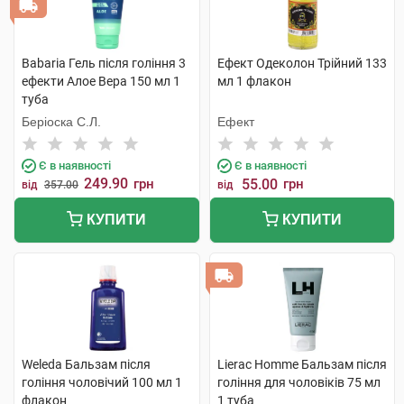
Babaria Гель після гоління 3
Ефект Одеколон Трійний 133
ефекти Алое Вера 150 мл 1
мл 1 флакон
туба
Беріоска С.Л.
Ефект
Є в наявності
Є в наявності
249.90
грн
55.00
грн
від
357.00
від
КУПИТИ
КУПИТИ
Weleda Бальзам після
Lierac Homme Бальзам після
гоління чоловічий 100 мл 1
гоління для чоловіків 75 мл
флакон
1 туба