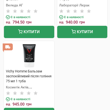
Веледа АГ
Лабораторії Лієрак
Є в наявності
Є в наявності
794.50
грн
940.00
грн
від
від
КУПИТИ
КУПИТИ
Vichy Homme Бальзам
заспокійливий після гоління
75 мл 1 туба
Косметік Актів
Інтернаціональ
Є в наявності
945.00
грн
від