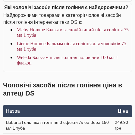
Які чоловічі засоби після гоління є найдорожчими?
Найдорожчими товарами в категорії чоловічі засоби
після гоління інтернет-аптеки DS є:
Vichy Homme Бальзам заспокійливий після гоління 75
мл 1 туба
Lierac Homme Бальзам після гоління для чоловіків 75
мл 1 туба
Weleda Бальзам після гоління чоловічий 100 мл 1
флакон
Чоловічі засоби після гоління ціна в
аптеці DS
Назва
Ціна
Babaria Гель після гоління 3 ефекти Алое Вера 150
249.90
мл 1 туба
грн