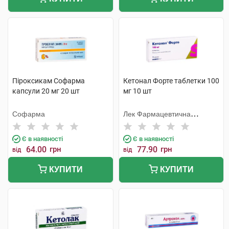
Піроксикам Софарма
Кетонал Форте таблетки 100
капсули 20 мг 20 шт
мг 10 шт
Софарма
Лек Фармацевтична
компанія
Є в наявності
Є в наявності
64.00
грн
77.90
грн
від
від
КУПИТИ
КУПИТИ