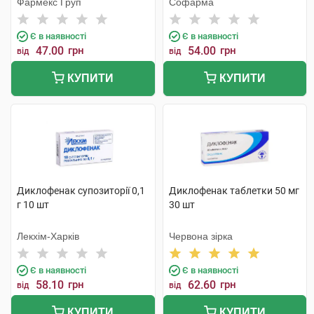
Фармекс Груп
Софарма
Є в наявності
Є в наявності
47.00
грн
54.00
грн
від
від
КУПИТИ
КУПИТИ
Диклофенак супозиторії 0,1
Диклофенак таблетки 50 мг
г 10 шт
30 шт
Лекхім-Харків
Червона зірка
Є в наявності
Є в наявності
58.10
грн
62.60
грн
від
від
КУПИТИ
КУПИТИ