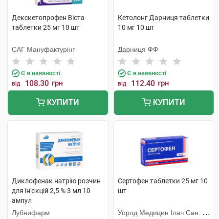
Декскетопрофен Віста
Кетолонг Дарниця таблетки
таблетки 25 мг 10 шт
10 мг 10 шт
САГ Мануфактурінг
Дарниця ФФ
Є в наявності
Є в наявності
108.30
грн
112.40
грн
від
від
КУПИТИ
КУПИТИ
Диклофенак натрію розчин
Сертофен таблетки 25 мг 10
для ін'єкцій 2,5 % 3 мл 10
шт
ампул
Лубнифарм
Уорлд Медицин Ілач Сан. Ве