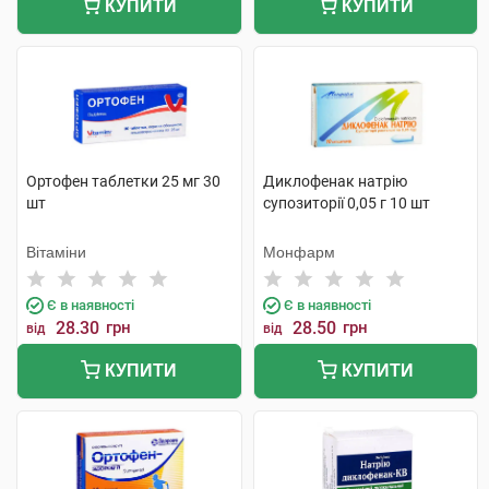
КУПИТИ
КУПИТИ
Ортофен таблетки 25 мг 30
Диклофенак натрію
шт
супозиторії 0,05 г 10 шт
Вітаміни
Монфарм
Є в наявності
Є в наявності
28.30
грн
28.50
грн
від
від
КУПИТИ
КУПИТИ