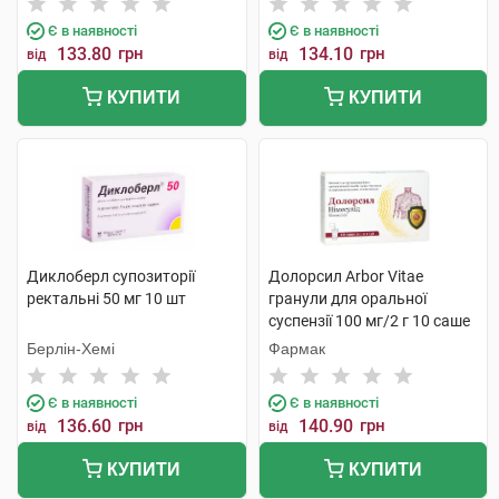
Є в наявності
Є в наявності
133.80
грн
134.10
грн
від
від
КУПИТИ
КУПИТИ
Диклоберл супозиторії
Долорсил Arbor Vitae
ректальні 50 мг 10 шт
гранули для оральної
суспензії 100 мг/2 г 10 саше
Берлін-Хемі
Фармак
Є в наявності
Є в наявності
136.60
грн
140.90
грн
від
від
КУПИТИ
КУПИТИ