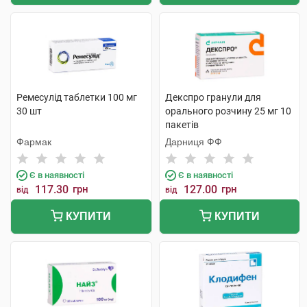
Ремесулід таблетки 100 мг
Декспро гранули для
30 шт
орального розчину 25 мг 10
пакетів
Фармак
Дарниця ФФ
Є в наявності
Є в наявності
117.30
грн
127.00
грн
від
від
КУПИТИ
КУПИТИ