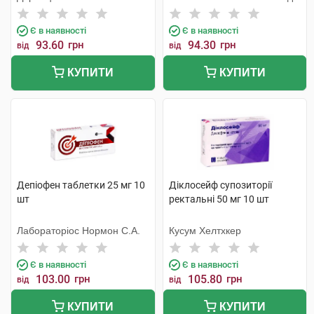
Є в наявності
Є в наявності
93.60
грн
94.30
грн
від
від
КУПИТИ
КУПИТИ
Депіофен таблетки 25 мг 10
Діклосейф супозиторії
шт
ректальні 50 мг 10 шт
Лабораторіос Нормон С.А.
Кусум Хелтхкер
Є в наявності
Є в наявності
103.00
грн
105.80
грн
від
від
КУПИТИ
КУПИТИ