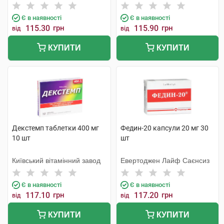
Тідж
Є в наявності
Є в наявності
115.30
грн
115.90
грн
від
від
КУПИТИ
КУПИТИ
Декстемп таблетки 400 мг
Федин-20 капсули 20 мг 30
10 шт
шт
Київський вітамінний завод
Евертоджен Лайф Саєнсиз
Є в наявності
Є в наявності
117.10
грн
117.20
грн
від
від
КУПИТИ
КУПИТИ