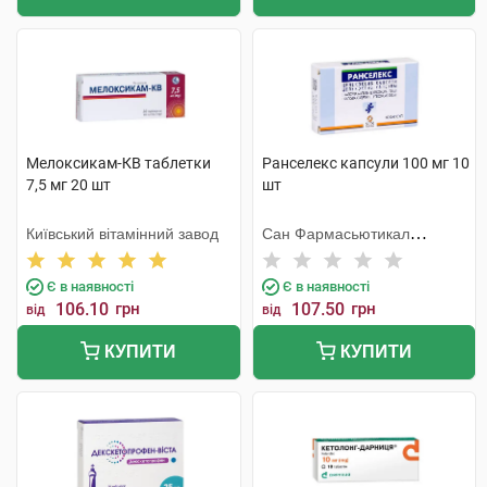
Мелоксикам-КВ таблетки
Ранселекс капсули 100 мг 10
7,5 мг 20 шт
шт
Київський вітамінний завод
Сан Фармасьютикал
Індастріз
Є в наявності
Є в наявності
106.10
грн
107.50
грн
від
від
КУПИТИ
КУПИТИ