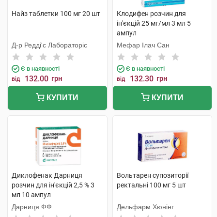
Найз таблетки 100 мг 20 шт
Клодифен розчин для
ін'єкцій 25 мг/мл 3 мл 5
ампул
Д-р Редді'с Лабораторіс
Мефар Ілач Сан
Є в наявності
Є в наявності
132.00
грн
132.30
грн
від
від
КУПИТИ
КУПИТИ
Диклофенак Дарниця
Вольтарен супозиторії
розчин для ін'єкцій 2,5 % 3
ректальні 100 мг 5 шт
мл 10 ампул
Дарниця ФФ
Дельфарм Хюнінг