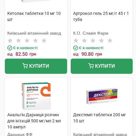
Кетолак таблетки 10 мг 10
Артрокол гель 25 мг/г 45 г 1
шт
туба
Київський вітамінний завод
К.О. Славія Фарм
Є в наявності
Є в наявності
82.50
грн
90.80
грн
від
від
КУПИТИ
КУПИТИ
Анальгін Дарниця розчин
Декстемп таблетки 200 мг
для ін'єкцій 500 мг/мл 2 мл
10 шт
10 ампул
Дарниця ФФ
Київський вітамінний завод