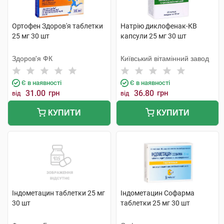
Ортофен Здоров'я таблетки
Натрію диклофенак-КВ
25 мг 30 шт
капсули 25 мг 30 шт
Здоров'я ФК
Київський вітамінний завод
Є в наявності
Є в наявності
31.00
грн
36.80
грн
від
від
КУПИТИ
КУПИТИ
Індометацин таблетки 25 мг
Індометацин Софарма
30 шт
таблетки 25 мг 30 шт