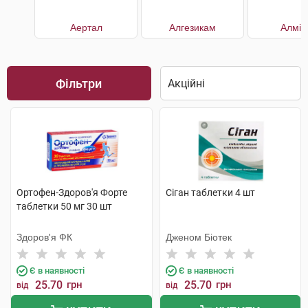
Аертал
Алгезикам
Алмір
Фільтри
Ортофен-Здоров'я Форте
Сіган таблетки 4 шт
таблетки 50 мг 30 шт
Здоров'я ФК
Дженом Біотек
Є в наявності
Є в наявності
25.70
грн
25.70
грн
від
від