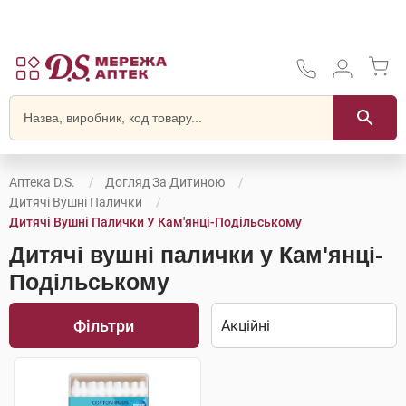
Аптека D.S.
Догляд За Дитиною
Дитячі Вушні Палички
Дитячі Вушні Палички У Кам'янці-Подільському
Дитячі вушні палички у Кам'янці-
Подільському
Фільтри