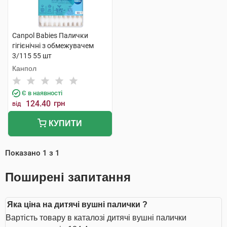
Canpol Babies Палички
гігієнічні з обмежувачем
3/115 55 шт
Канпол
Є в наявності
124.40
грн
від
КУПИТИ
Показано
1
з
1
Поширені запитання
Яка ціна на дитячі вушні палички ?
Вартість товару в каталозі дитячі вушні палички