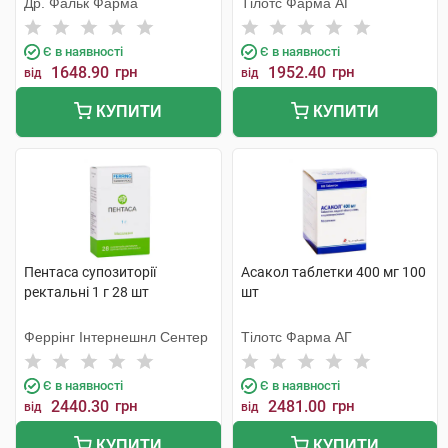
Др. Фальк Фарма
Тілотс Фарма АГ
Є в наявності
Є в наявності
1648.90
грн
1952.40
грн
від
від
КУПИТИ
КУПИТИ
Пентаса супозиторії
Асакол таблетки 400 мг 100
ректальні 1 г 28 шт
шт
Феррінг Інтернешнл Сентер
Тілотс Фарма АГ
Є в наявності
Є в наявності
2440.30
грн
2481.00
грн
від
від
КУПИТИ
КУПИТИ