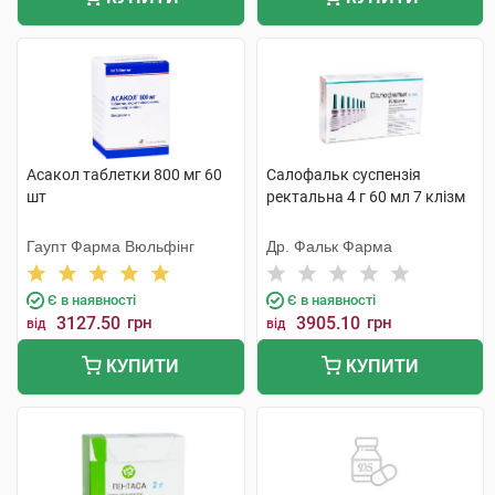
Асакол таблетки 800 мг 60
Салофальк суспензія
шт
ректальна 4 г 60 мл 7 клізм
Гаупт Фарма Вюльфінг
Др. Фальк Фарма
Є в наявності
Є в наявності
3127.50
грн
3905.10
грн
від
від
КУПИТИ
КУПИТИ