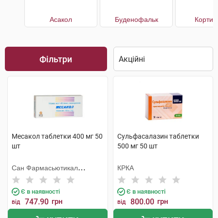
Асакол
Буденофальк
Кортим
Фільтри
Месакол таблетки 400 мг 50
Сульфасалазин таблетки
шт
500 мг 50 шт
Сан Фармасьютикал
КРКА
Індастріз
Є в наявності
Є в наявності
747.90
грн
800.00
грн
від
від