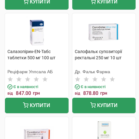
КУПИТИ
КУПИТИ
Салазопірин-EN-Табс
Салофальк супозиторії
таблетки 500 мг 100 шт
ректальні 250 мг 10 шт
Реціфарм Уппсала АБ
Др. Фальк Фарма
Є в наявності
Є в наявності
847.00
грн
878.80
грн
від
від
КУПИТИ
КУПИТИ