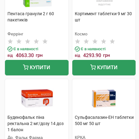
Пентаса гранули 2 г 60
Кортимент таблетки 9 мг 30
пакетиків
шт
Феррінг
Космо
Є в наявності
Є в наявності
4063.30
грн
4293.90
грн
від
від
КУПИТИ
КУПИТИ
Буденофальк піна
Сульфасалазин-ЕН таблетки
ректальна 2 мг/дозу 14 доз
500 мг 50 шт
1 балон
Др. Фальк Фарма
КРКА