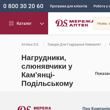
0 800 30 20 60
Програми для клієнтів
Робота у 
Каталог
Аптека D.S.
Товари Для Годування Немовлят
Нагрудники,
слюнявчики у
Кам'янці-
Показа
Подільському
Про Компані