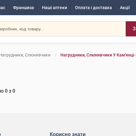
нас
Франшиза
Наші аптеки
Оплата і доставка
Акції
З
Нагрудники, Слюнявчики
Нагрудники, Слюнявчики У Кам'янці
но
0
з
0
ю
Корисно знати