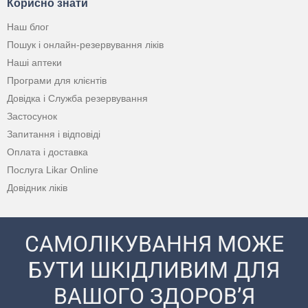
Корисно знати
Наш блог
Пошук і онлайн-резервування ліків
Наші аптеки
Програми для клієнтів
Довідка і Служба резервування
Застосунок
Запитання і відповіді
Оплата і доставка
Послуга Likar Online
Довідник ліків
САМОЛІКУВАННЯ МОЖЕ
БУТИ ШКІДЛИВИМ ДЛЯ
ВАШОГО ЗДОРОВ’Я