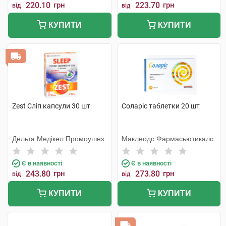
220.10
грн
223.70
грн
від
від
КУПИТИ
КУПИТИ
Zest Сліп капсули 30 шт
Соларіс таблетки 20 шт
Дельта Медікел Промоушнз
Маклеодс Фармасьютикалс
Є в наявності
Є в наявності
243.80
грн
273.80
грн
від
від
КУПИТИ
КУПИТИ