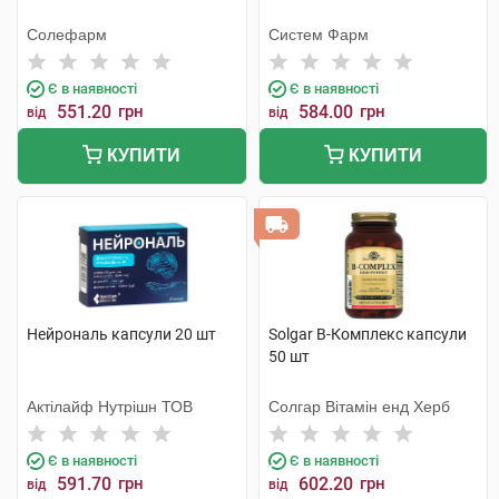
Солефарм
Систем Фарм
Є в наявності
Є в наявності
551.20
грн
584.00
грн
від
від
КУПИТИ
КУПИТИ
Нейрональ капсули 20 шт
Solgar В-Комплекс капсули
50 шт
Актілайф Нутрішн ТОВ
Солгар Вітамін енд Херб
Є в наявності
Є в наявності
591.70
грн
602.20
грн
від
від