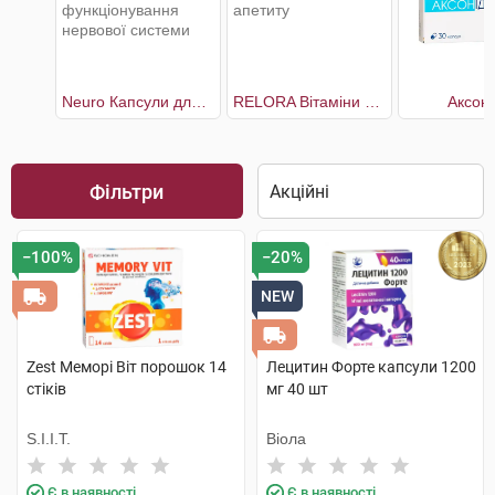
Neuro Капсули для нормального функціонування нервової системи
RELORA Вітаміни cтрес та контроль апетиту
Аксоні
Фільтри
−100%
−20%
NEW
Zest Меморі Віт порошок 14
Лецитин Форте капсули 1200
стіків
мг 40 шт
S.I.I.T.
Віола
Є в наявності
Є в наявності