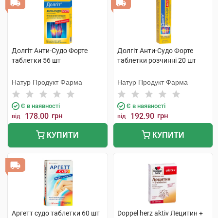
Долгіт Анти-Судо Форте
Долгіт Анти-Судо Форте
таблетки 56 шт
таблетки розчинні 20 шт
Натур Продукт Фарма
Натур Продукт Фарма
Є в наявності
Є в наявності
178.00
грн
192.90
грн
від
від
КУПИТИ
КУПИТИ
Аргетт судо таблетки 60 шт
Doppel herz aktiv Лецитин +