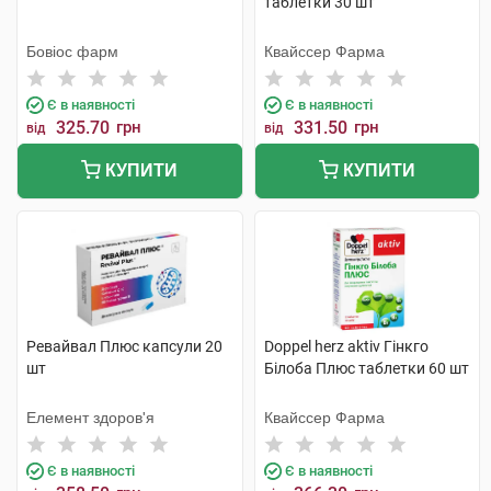
таблетки 30 шт
Бовіос фарм
Квайссер Фарма
Є в наявності
Є в наявності
325.70
грн
331.50
грн
від
від
КУПИТИ
КУПИТИ
Ревайвал Плюс капсули 20
Doppel herz aktiv Гінкго
шт
Білоба Плюс таблетки 60 шт
Елемент здоров'я
Квайссер Фарма
Є в наявності
Є в наявності