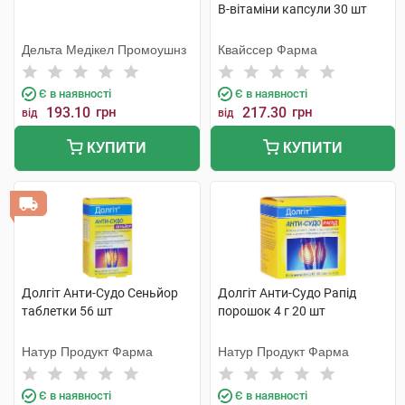
B-вітаміни капсули 30 шт
Дельта Медікел Промоушнз
Квайссер Фарма
Є в наявності
Є в наявності
193.10
грн
217.30
грн
від
від
КУПИТИ
КУПИТИ
Долгіт Анти-Судо Сеньйор
Долгіт Анти-Судо Рапід
таблетки 56 шт
порошок 4 г 20 шт
Натур Продукт Фарма
Натур Продукт Фарма
Є в наявності
Є в наявності