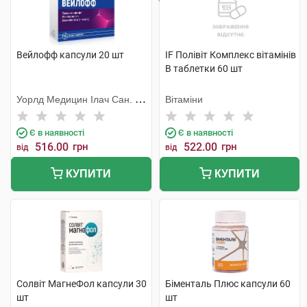
Вейлофф капсули 20 шт
IF Полівіт Комплекс вітамінів
В таблетки 60 шт
Уорлд Медицин Ілач Сан. Ве
Вітаміни
Тідж
Є в наявності
Є в наявності
516.00
грн
522.00
грн
від
від
КУПИТИ
КУПИТИ
Солвіт МагнеФол капсули 30
Біменталь Плюс капсули 60
шт
шт