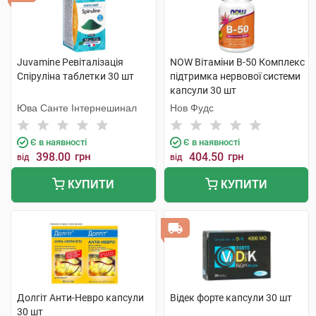
Juvamine Ревіталізація
NOW Вітаміни В-50 Комплекс
Спіруліна таблетки 30 шт
підтримка нервової системи
капсули 30 шт
Юва Санте Інтернешинал
Нов Фудс
Є в наявності
Є в наявності
398.00
грн
404.50
грн
від
від
КУПИТИ
КУПИТИ
Долгіт Анти-Невро капсули
Відек форте капсули 30 шт
30 шт