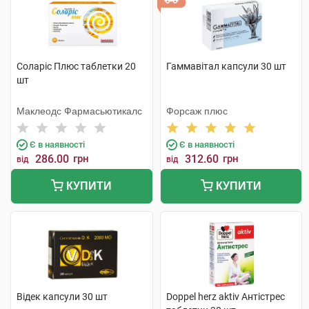
Соларіс Плюс таблетки 20
Гаммавітал капсули 30 шт
шт
Маклеодс Фармасьютикалс
Форсаж плюс
Є в наявності
Є в наявності
286.00
грн
312.60
грн
від
від
КУПИТИ
КУПИТИ
Відек капсули 30 шт
Doppel herz aktiv Антістрес