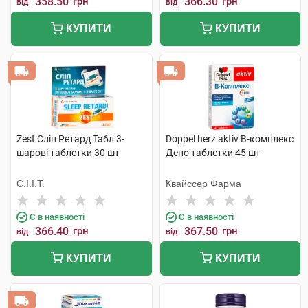
358.50
грн
366.30
грн
від
від
КУПИТИ
КУПИТИ
Zest Сліп Ретард Табл 3-
Doppel herz aktiv В-комплекс
шарові таблетки 30 шт
Депо таблетки 45 шт
С.І.І.Т.
Квайссер Фарма
Є в наявності
Є в наявності
366.40
грн
367.50
грн
від
від
КУПИТИ
КУПИТИ