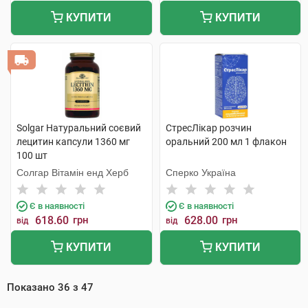
КУПИТИ
КУПИТИ
Solgar Натуральний соєвий
СтресЛікар розчин
лецитин капсули 1360 мг
оральний 200 мл 1 флакон
100 шт
Солгар Вітамін енд Херб
Сперко Україна
Є в наявності
Є в наявності
618.60
грн
628.00
грн
від
від
КУПИТИ
КУПИТИ
Показано
36
з
47