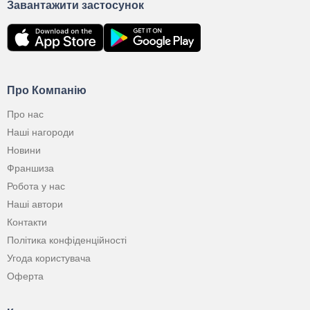
Завантажити застосунок
Про Компанію
Про нас
Наші нагороди
Новини
Франшиза
Робота у нас
Наші автори
Контакти
Політика конфіденційності
Угода користувача
Оферта