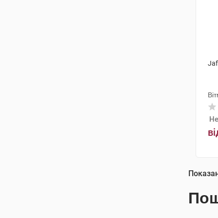
Jaf
Ві
Не
ві
Показа
Пош