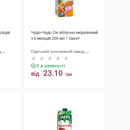
ісяців
Чудо-Чадо Сік яблучно-морквяний
з 6 місяців 200 мл 1 пакет
д
Одеський консервний завод
дитячого харчування
Є в наявності
23.10
від
грн
КУПИТИ