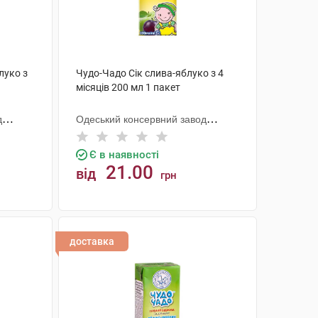
луко з
Чудо-Чадо Сік слива-яблуко з 4
місяців 200 мл 1 пакет
д
Одеський консервний завод
дитячого харчування
Є в наявності
21.00
від
грн
КУПИТИ
доставка