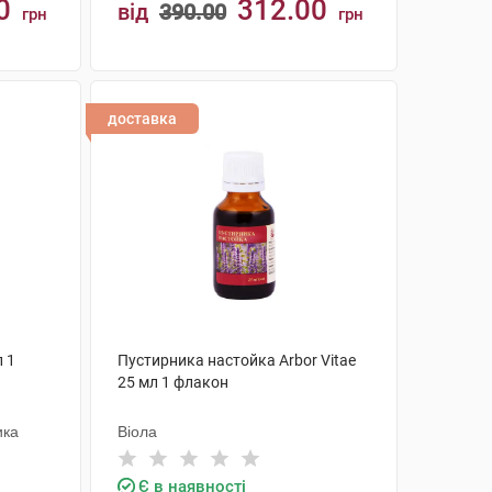
0
312.00
від
390.00
грн
грн
КУПИТИ
доставка
 1
Пустирника настойка Arbor Vitae
25 мл 1 флакон
ика
Віола
Є в наявності