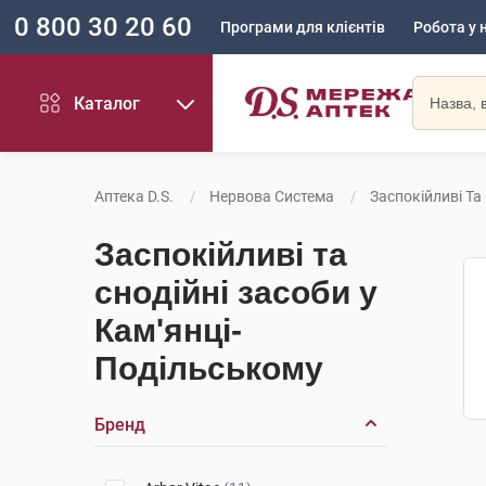
0 800 30 20 60
Програми для клієнтів
Робота у 
Каталог
Аптека D.S.
Нервова Система
Заспокійливі Та
Заспокійливі та
снодійні засоби у
Кам'янці-
Подільському
Бренд