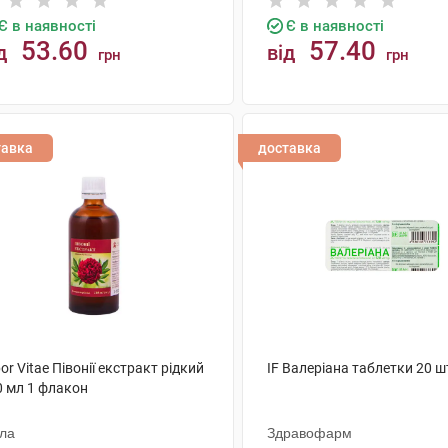
Є в наявності
Є в наявності
53.60
57.40
д
від
грн
грн
КУПИТИ
КУПИТИ
тавка
доставка
or Vitae Півонії екстракт рідкий
IF Валеріана таблетки 20 ш
0 мл 1 флакон
ола
Здравофарм