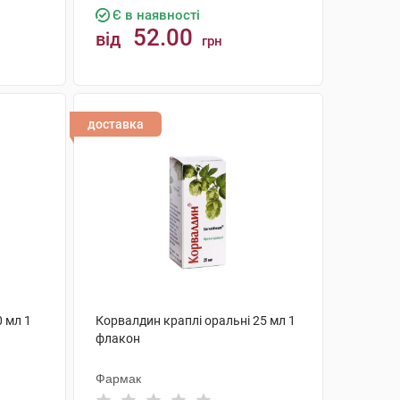
Є в наявності
52.00
від
грн
КУПИТИ
доставка
0 мл 1
Корвалдин краплі оральні 25 мл 1
флакон
Фармак