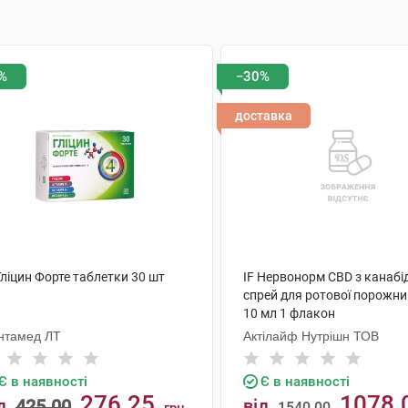
%
−30%
доставка
Гліцин Форте таблетки 30 шт
IF Нервонорм CBD з канабі
спрей для ротової порожни
10 мл 1 флакон
нтамед ЛТ
Актілайф Нутрішн ТОВ
Є в наявності
Є в наявності
276.25
1078.
д
425.00
від
1540.00