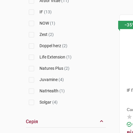
Arbor Vitae
(11)
IF
(13)
NOW
(1)
−35
Zest
(2)
Doppel herz
(2)
Life Extension
(1)
Natures Plus
(2)
Juvamine
(4)
IF 
NatHealth
(1)
Solgar
(4)
Са
Orthomol
(1)
Серія
ві