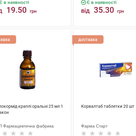
Є в наявності
Є в наявності
19.50
35.30
д
від
грн
грн
КУПИТИ
КУПИТИ
тавка
доставка
окормід краплі оральні 25 мл 1
Корвалтаб таблетки 20 шт
акон
П Фармацевтична фабрика
Фарма Старт