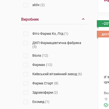
aktiv
(2)
Виробник
−20
Фіто Фарма Ко, Лтд
(1)
дос
ДКП Фармацевтична фабрика
(5)
Віола
(12)
Фармак
(12)
Київський вітамінний завод
(6)
IF 
цу
Фарма Старт
(8)
Здравофарм
(2)
Ві
Екомед
(1)