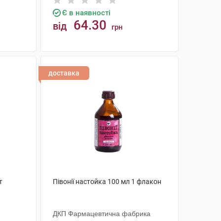
Є в наявності
64.30
від
грн
КУПИТИ
доставка
т
Півонії настойка 100 мл 1 флакон
ДКП Фармацевтична фабрика