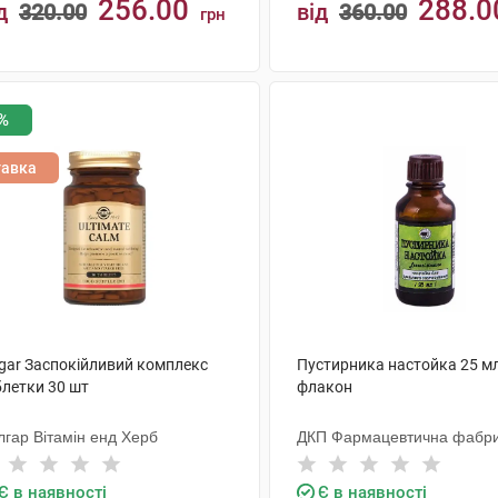
256.00
288.0
д
320.00
від
360.00
грн
КУПИТИ
КУПИТИ
%
тавка
lgar Заспокійливий комплекс
Пустирника настойка 25 мл
блетки 30 шт
флакон
лгар Вітамін енд Херб
ДКП Фармацевтична фабр
Є в наявності
Є в наявності