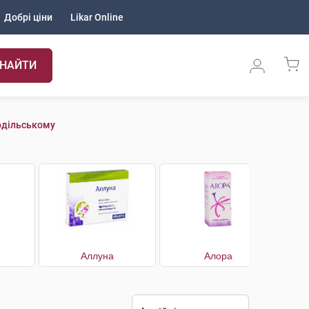
Добрі ціни
Likar Online
НАЙТИ
Подільському
Аллуна
Алора