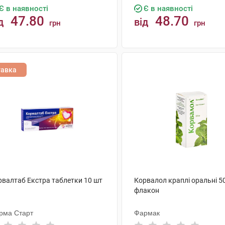
Є в наявності
Є в наявності
47.80
48.70
д
від
грн
грн
КУПИТИ
КУПИТИ
тавка
рвалтаб Екстра таблетки 10 шт
Корвалол краплі оральні 5
флакон
рма Старт
Фармак