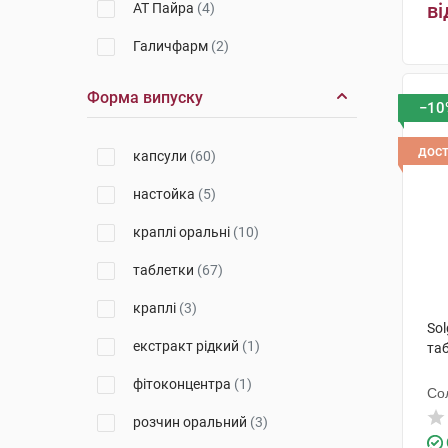
ві
АТ Пайра
(4)
Галичфарм
(2)
Еліт-фарм
(1)
Форма випуску
−10
Красота та Здоров'я
(2)
дос
капсули
(60)
Київмедпрепарат
(5)
настойка
(5)
Червона зірка
(2)
краплі оральні
(10)
Тева Чех Індастріз
(3)
таблетки
(67)
Астрафарм
(2)
краплі
(3)
Софарма
(2)
So
екстракт рідкий
(1)
та
Упса Сас
(3)
фітоконцентра
(1)
Нобел Ілач Санаї ве Тіджарет
Со
(3)
розчин оральний
(3)
Інтерхім
(3)