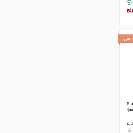
Сперко Україна
(1)
ві
Квайссер Фарма
(2)
Ананта Медікеар
(3)
Полісано Фармасьютікалс
(1)
дос
Фітофарм
(1)
Нутрімед
(9)
Бовіос фарм
(3)
Екосвіт Ойл
(2)
Life Extension
(1)
Вал
Natures Plus
(2)
фл
Светан
(1)
ДК
Юва Санте Інтернешинал
(4)