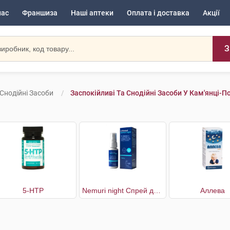
нас
Франшиза
Наші аптеки
Оплата і доставка
Акції
З
 Снодійні Засоби
Заспокійливі Та Снодійні Засоби У Кам'янці-
5-НТР
Nemuri night Спрей для здорового сну
Аллева