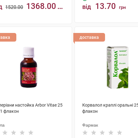
1368.00
13.70
д
від
1520.00
грн
н
КУПИТИ
КУПИТИ
тавка
доставка
еріани настойка Arbor Vitae 25
Корвалол краплі оральні 2
 1 флакон
флакон
ола
Фармак