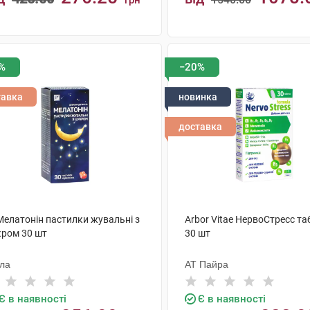
грн
грн
КУПИТИ
КУПИТИ
%
−20%
тавка
новинка
доставка
Мелатонін пастилки жувальні з
Arbor Vitae НервоСтресс т
кром 30 шт
30 шт
ола
АТ Пайра
Є в наявності
Є в наявності