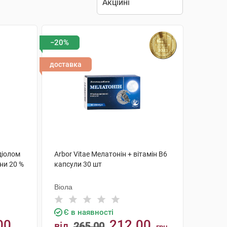
−20%
доставка
діолом
Arbor Vitae Мелатонін + вітамін В6
ни 20 %
капсули 30 шт
Віола
Є в наявності
00
212.00
від
265.00