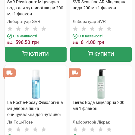
SVR Physiopure Міцелярна
SVR Sensifine AR Міцелярна
вода для чутливої шкіри 200
вода 200 мл 1 флакон
мл 1 флакон
Ляборатуар SVR
Ляборатуар SVR
Є в наявності
Є в наявності
596.50
грн
614.00
грн
від
від
КУПИТИ
КУПИТИ
La Roche-Posay Фізіологічна
Lierac Вода міцелярна 200
міцелярна пінка
мл 1 флакон
очищувальна для чутливої
шкіри 150 мл 1 флакон
Ля Рош-Позе
Лабораторії Лієрак