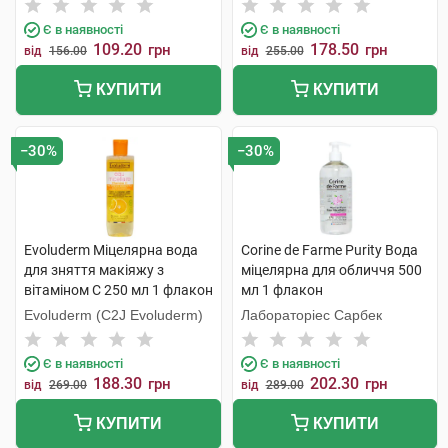
С.Л.У.
Є в наявності
Є в наявності
109.20
178.50
грн
грн
від
156.00
від
255.00
КУПИТИ
КУПИТИ
−30%
−30%
Evoluderm Міцелярна вода
Corine de Farme Purity Вода
для зняття макіяжу з
міцелярна для обличчя 500
вітаміном C 250 мл 1 флакон
мл 1 флакон
Evoluderm (C2J Evoluderm)
Лабораторіес Сарбек
Є в наявності
Є в наявності
188.30
202.30
грн
грн
від
269.00
від
289.00
КУПИТИ
КУПИТИ