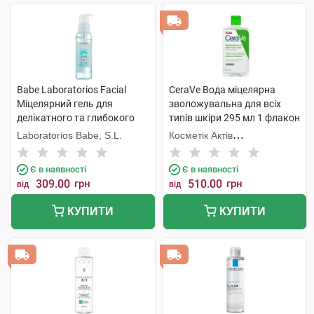
Babe Laboratorios Facial
CeraVe Вода міцелярна
Міцелярний гель для
зволожувальна для всіх
делікатного та глибокого
типів шкіри 295 мл 1 флакон
очищення 90 мл 1 флакон
Laboratorios Babe, S.L.
Косметік Актів
Інтернаціональ
Є в наявності
Є в наявності
309.00
грн
510.00
грн
від
від
КУПИТИ
КУПИТИ