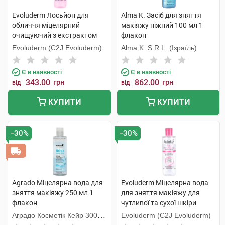
Evoluderm Лосьйон для
Alma K. Засіб для зняття
обличчя міцелярний
макіяжу ніжний 100 мл 1
очищуючий з екстрактом
флакон
рожевого грейпфруту проти
Evoluderm (C2J Evoluderm)
Alma K. S.R.L. (Ізраїль)
недоліків шкіри 250 мл 1
флакон
Є в наявності
Є в наявності
343.00
грн
862.00
грн
від
від
КУПИТИ
КУПИТИ
−30%
−30%
Agrado Міцелярна вода для
Evoluderm Міцелярна вода
зняття макіяжу 250 мл 1
для зняття макіяжу для
флакон
чутливої та сухої шкіри
обличчя 250 мл 1 флакон
Аградо Косметік Кейр 3000
Evoluderm (C2J Evoluderm)