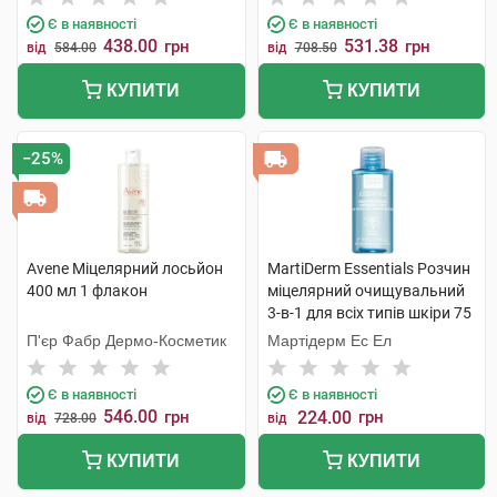
Є в наявності
Є в наявності
438.00
531.38
грн
грн
від
584.00
від
708.50
КУПИТИ
КУПИТИ
−25%
Avene Міцелярний лосьйон
MartiDerm Essentials Розчин
400 мл 1 флакон
міцелярний очищувальний
3-в-1 для всіх типів шкіри 75
мл 1 флакон
П'єр Фабр Дермо-Косметик
Мартідерм Ес Ел
Є в наявності
Є в наявності
546.00
грн
224.00
грн
від
728.00
від
КУПИТИ
КУПИТИ