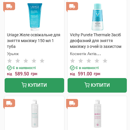
Uriage Желе освіжальне для
Vichy Purete Thermale Засіб
зняття макіяжу 150 мл 1
двофазний для зняття
туба
макіяжу з очей із захистом
від випадіння вій 100 мл 1
Урьяж
Косметік Актів
флакон
Інтернаціональ
Є в наявності
Є в наявності
589.50
грн
591.00
грн
від
від
КУПИТИ
КУПИТИ