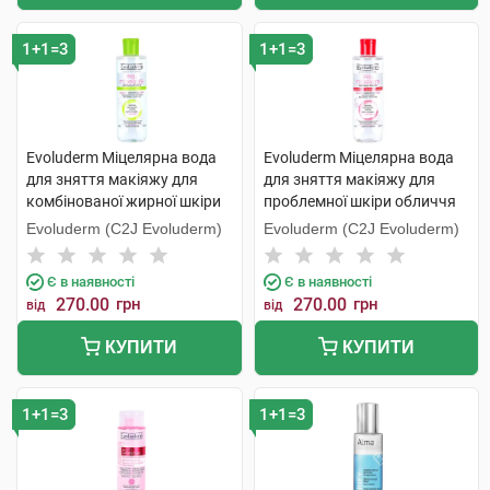
1+1=3
1+1=3
Evoluderm Міцелярна вода
Evoluderm Міцелярна вода
для зняття макіяжу для
для зняття макіяжу для
комбінованої жирної шкіри
проблемної шкіри обличчя
обличчя 250 мл 1 флакон
250 мл 1 флакон
Evoluderm (C2J Evoluderm)
Evoluderm (C2J Evoluderm)
Є в наявності
Є в наявності
270.00
грн
270.00
грн
від
від
КУПИТИ
КУПИТИ
1+1=3
1+1=3