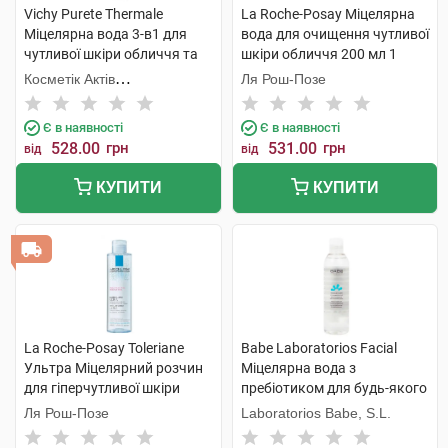
Vichy Purete Thermale
La Roche-Posay Міцелярна
Міцелярна вода 3-в1 для
вода для очищення чутливої
чутливої шкіри обличчя та
шкіри обличчя 200 мл 1
очей 200 мл 1 флакон
флакон
Косметік Актів
Ля Рош-Позе
Інтернаціональ
Є в наявності
Є в наявності
528.00
грн
531.00
грн
від
від
КУПИТИ
КУПИТИ
La Roche-Posay Toleriane
Babe Laboratorios Facial
Ультра Міцелярний розчин
Міцелярна вода з
для гіперчутливої шкіри
пребіотиком для будь-якого
обличчя 200 мл 1 флакон
типу шкіри, навіть дуже
Ля Рош-Позе
Laboratorios Babe, S.L.
чутливої 250 мл 1 флакон