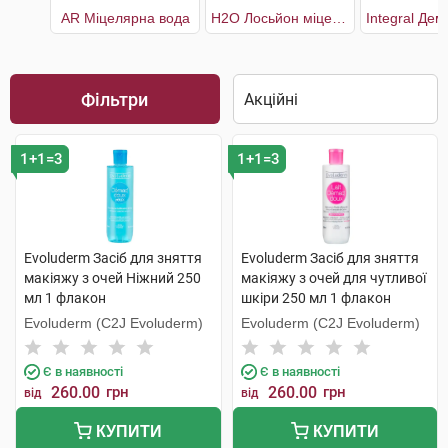
AR Міцелярна вода
H2O Лосьйон міцелярний для зневодненої чутливої шкіри
Фільтри
1+1=3
1+1=3
Evoluderm Засіб для зняття
Evoluderm Засіб для зняття
макіяжу з очей Ніжний 250
макіяжу з очей для чутливої
мл 1 флакон
шкіри 250 мл 1 флакон
Evoluderm (C2J Evoluderm)
Evoluderm (C2J Evoluderm)
Є в наявності
Є в наявності
260.00
грн
260.00
грн
від
від
КУПИТИ
КУПИТИ