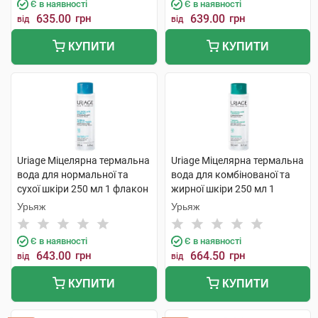
Є в наявності
Є в наявності
635.00
грн
639.00
грн
від
від
КУПИТИ
КУПИТИ
Uriage Міцелярна термальна
Uriage Міцелярна термальна
вода для нормальної та
вода для комбінованої та
сухої шкіри 250 мл 1 флакон
жирної шкіри 250 мл 1
флакон
Урьяж
Урьяж
Є в наявності
Є в наявності
643.00
грн
664.50
грн
від
від
КУПИТИ
КУПИТИ