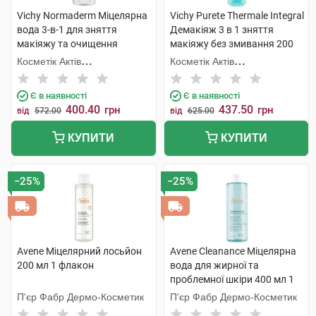
Vichy Normaderm Міцелярна
Vichy Purete Thermale Integral
вода 3-в-1 для зняття
Демакіяж 3 в 1 зняття
макіяжу та очищення
макіяжу без змивання 200
жирної чутливої шкіри
мл 1 туба
Косметік Актів
Косметік Актів
обличчя та очей 200 мл 1
Інтернаціональ
Інтернаціональ
флакон
Є в наявності
Є в наявності
400.40
437.50
грн
грн
від
572.00
від
625.00
КУПИТИ
КУПИТИ
−25%
−25%
Avene Міцелярний лосьйон
Avene Cleanance Міцелярна
200 мл 1 флакон
вода для жирної та
проблемної шкіри 400 мл 1
флакон
П'єр Фабр Дермо-Косметик
П'єр Фабр Дермо-Косметик