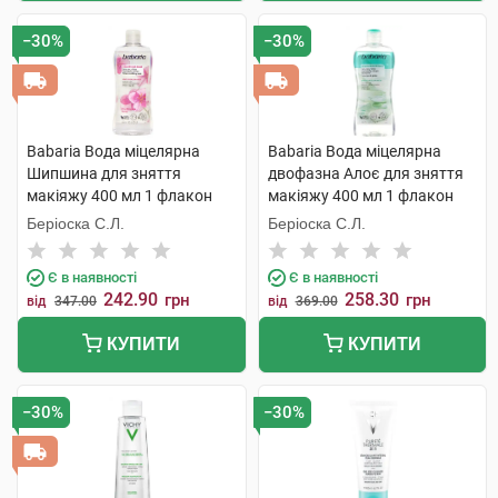
−30%
−30%
Babaria Вода міцелярна
Babaria Вода міцелярна
Шипшина для зняття
двофазна Алоє для зняття
макіяжу 400 мл 1 флакон
макіяжу 400 мл 1 флакон
Беріоска С.Л.
Беріоска С.Л.
Є в наявності
Є в наявності
242.90
258.30
грн
грн
від
347.00
від
369.00
КУПИТИ
КУПИТИ
−30%
−30%