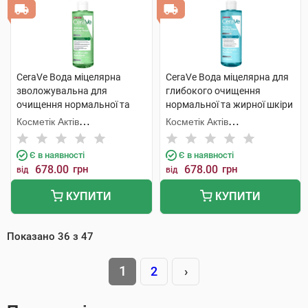
CeraVe Вода міцелярна
CeraVe Вода міцелярна для
зволожувальна для
глибокого очищення
очищення нормальної та
нормальної та жирної шкіри
сухої шкіри обличчя 400 мл 1
обличчя 400 мл 1 флакон
Косметік Актів
Косметік Актів
шт
Інтернаціональ
Інтернаціональ
Є в наявності
Є в наявності
678.00
грн
678.00
грн
від
від
КУПИТИ
КУПИТИ
Показано
36
з
47
1
2
›