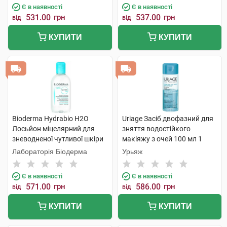
Є в наявності
Є в наявності
531.00
грн
537.00
грн
від
від
КУПИТИ
КУПИТИ
Bioderma Hydrabio H2O
Uriage Засіб двофазний для
Лосьйон міцелярний для
зняття водостійкого
зневодненої чутливої шкіри
макіяжу з очей 100 мл 1
250 мл 1 флакон
флакон
Лабораторія Біодерма
Урьяж
Є в наявності
Є в наявності
571.00
грн
586.00
грн
від
від
КУПИТИ
КУПИТИ