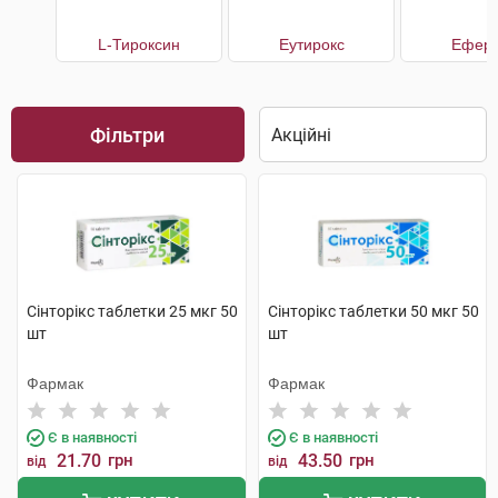
L-Тироксин
Еутирокс
Еферо
Фільтри
Сінторікс таблетки 25 мкг 50
Сінторікс таблетки 50 мкг 50
шт
шт
Фармак
Фармак
Є в наявності
Є в наявності
21.70
грн
43.50
грн
від
від