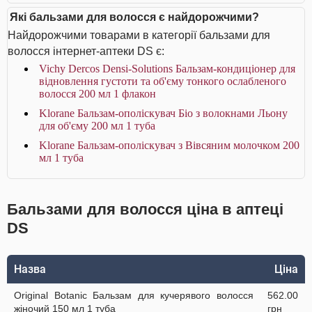
Які бальзами для волосся є найдорожчими?
Найдорожчими товарами в категорії бальзами для
волосся інтернет-аптеки DS є:
Vichy Dercos Densi-Solutions Бальзам-кондиціонер для
відновлення густоти та об'єму тонкого ослабленого
волосся 200 мл 1 флакон
Klorane Бальзам-ополіскувач Біо з волокнами Льону
для об'єму 200 мл 1 туба
Klorane Бальзам-ополіскувач з Вівсяним молочком 200
мл 1 туба
Бальзами для волосся ціна в аптеці
DS
Назва
Ціна
Original Botanic Бальзам для кучерявого волосся
562.00
жіночий 150 мл 1 туба
грн