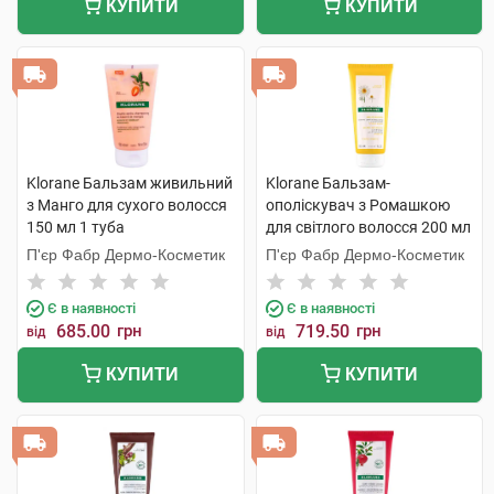
КУПИТИ
КУПИТИ
Klorane Бальзам живильний
Klorane Бальзам-
з Манго для сухого волосся
ополіскувач з Ромашкою
150 мл 1 туба
для світлого волосся 200 мл
1 туба
П'єр Фабр Дермо-Косметик
П'єр Фабр Дермо-Косметик
Є в наявності
Є в наявності
685.00
грн
719.50
грн
від
від
КУПИТИ
КУПИТИ