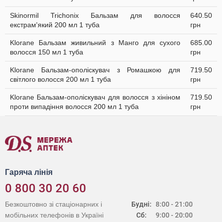
Skinormil Trichonix Бальзам для волосся
640.50
екстрам'який 200 мл 1 туба
грн
Klorane Бальзам живильний з Манго для сухого
685.00
волосся 150 мл 1 туба
грн
Klorane Бальзам-ополіскувач з Ромашкою для
719.50
світлого волосся 200 мл 1 туба
грн
Klorane Бальзам-ополіскувач для волосся з хініном
719.50
проти випадіння волосся 200 мл 1 туба
грн
Гаряча лінія
0 800 30 20 60
Безкоштовно зі стаціонарних і
Будні:
8:00 - 21:00
мобільних телефонів в Україні
Сб:
9:00 - 20:00