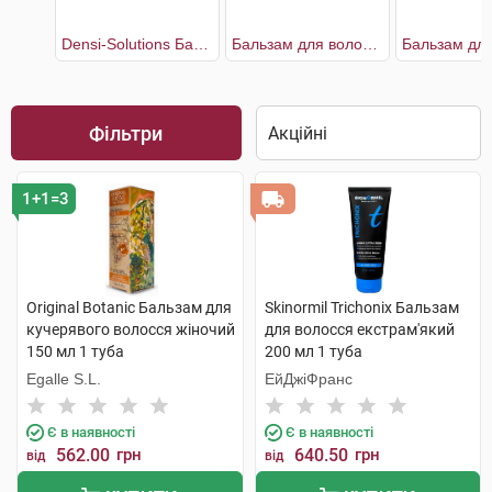
Densi-Solutions Бальзам-кондиціонер для відновлення густоти та об'єму тонкого ослабленого волосся
Бальзам для волосся екстрам'який
Фільтри
1+1=3
Original Botanic Бальзам для
Skinormil Trichonix Бальзам
кучерявого волосся жіночий
для волосся екстрам'який
150 мл 1 туба
200 мл 1 туба
Egalle S.L.
ЕйДжіФранс
Є в наявності
Є в наявності
562.00
грн
640.50
грн
від
від