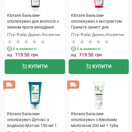
Klorane Бальзам-
Klorane Бальзам-
ополіскувач для волосся з
ополіскувач з екстрактом
хініном проти випадіння
Граната захист для
волосся 200 мл 1 туба
фарбованого волосся 200
П'єр Фабр Дермо-Косметик
П'єр Фабр Дермо-Косметик
мл 1 туба
Є в наявності
Є в наявності
719.50
грн
719.50
грн
від
від
КУПИТИ
КУПИТИ
Klorane Бальзам-
Klorane Бальзам-
ополіскувач Детокс з
ополіскувач з Вівсяним
водяною М'ятою 150 мл 1
молочком 200 мл 1 туба
туба