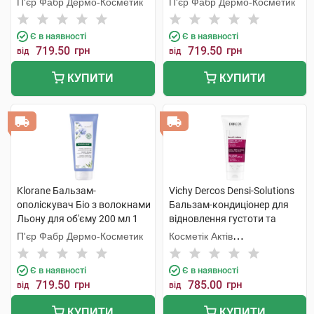
П'єр Фабр Дермо-Косметик
П'єр Фабр Дермо-Косметик
Є в наявності
Є в наявності
719.50
грн
719.50
грн
від
від
КУПИТИ
КУПИТИ
Klorane Бальзам-
Vichy Dercos Densi-Solutions
ополіскувач Біо з волокнами
Бальзам-кондиціонер для
Льону для об'єму 200 мл 1
відновлення густоти та
туба
об'єму тонкого ослабленого
П'єр Фабр Дермо-Косметик
Косметік Актів
волосся 200 мл 1 флакон
Інтернаціональ
Є в наявності
Є в наявності
719.50
грн
785.00
грн
від
від
КУПИТИ
КУПИТИ