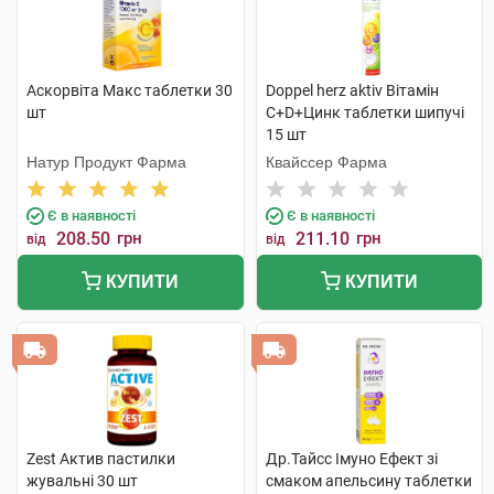
Аскорвіта Макс таблетки 30
Doppel herz aktiv Вітамін
шт
С+D+Цинк таблетки шипучі
15 шт
Натур Продукт Фарма
Квайссер Фарма
Є в наявності
Є в наявності
208.50
грн
211.10
грн
від
від
КУПИТИ
КУПИТИ
Zest Актив пастилки
Др.Тайсс Імуно Ефект зі
жувальні 30 шт
смаком апельсину таблетки