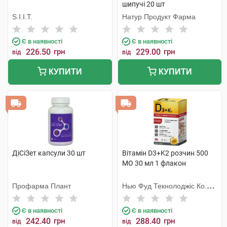
шипучі 20 шт
S.I.I.T.
Натур Продукт Фарма
Є в наявності
Є в наявності
226.50
грн
229.00
грн
від
від
КУПИТИ
КУПИТИ
ДіСіЗет капсули 30 шт
Вітамін D3+K2 розчин 500
МО 30 мл 1 флакон
Профарма Плант
Нью Фуд Текнолоджіс Ко.
Лтд
Є в наявності
Є в наявності
242.40
грн
288.40
грн
від
від