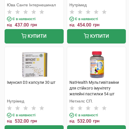
30 шт
Юва Санте Інтернешинал
Нутрімед
Є в наявності
Є в наявності
437.00
грн
454.00
грн
від
від
КУПИТИ
КУПИТИ
Імунсил D3 капсули 30 шт
NatHealth Мультивітаміни
для стійкого імунітету
желейні пастилки 54 шт
Нутрімед
Нетхелс СП.
Є в наявності
Є в наявності
532.00
грн
532.00
грн
від
від