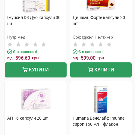
Імунсил D3 Дуо капсули 30
Динамін Форте капсули 20
шт
шт
Нутрімед
Софтджел Нелтхкер
Є в наявності
Є в наявності
596.60
грн
599.00
грн
від
від
КУПИТИ
КУПИТИ
АП 16 капсули 20 шт
Humana Бенелайф Imunne
сироп 150 мл 1 флакон