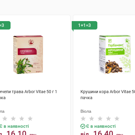
=3
1+1=3
чепи трава Arbor Vitae 50 г 1
Крушини кора Arbor Vitae 50
чка
пачка
ола
Віола
Є в наявності
Є в наявності
16.10
16.40
д
від