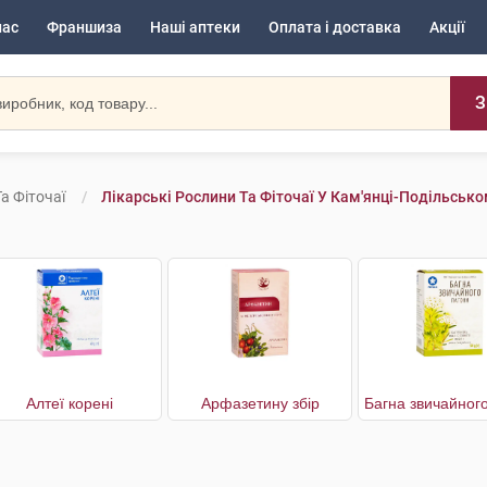
нас
Франшиза
Наші аптеки
Оплата і доставка
Акції
З
а Фіточаї
Лікарські Рослини Та Фіточаї У Кам'янці-Подільськ
Алтеї корені
Арфазетину збір