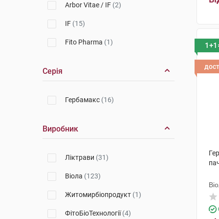
Arbor Vitae / IF
(2)
IF
(15)
Fito Pharma
(1)
1+1
дос
Серія
Гербамакс
(16)
Виробник
Ге
Ліктрави
(31)
па
Віола
(123)
Ві
Житомирбіопродукт
(1)
ФітоБіоТехнології
(4)