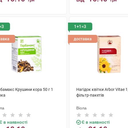
грн
грн
КУПИТИ
КУПИТИ
=3
1+1=3
тавка
доставка
рбамакс Крушини кора 50 г 1
Нагідок квітки Arbor Vitae 1
чка
фільтр-пакетів
ола
Віола
Є в наявності
Є в наявності