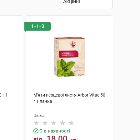
1+1=3
 г 1
М'яти перцевої листя Arbor Vitae 50
г 1 пачка
Віола
Є в наявності
18.00
від