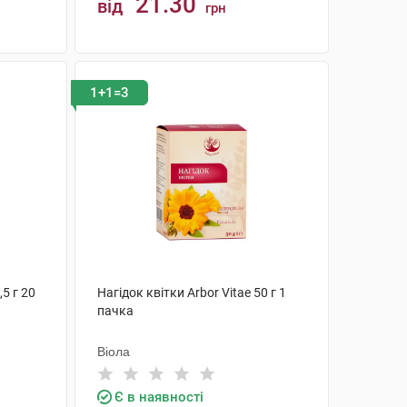
21.30
від
грн
КУПИТИ
1+1=3
5 г 20
Нагідок квітки Arbor Vitae 50 г 1
пачка
Віола
Є в наявності