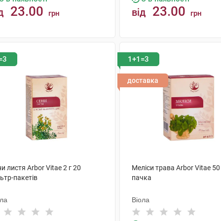
23.00
23.00
д
від
грн
грн
КУПИТИ
КУПИТИ
=3
1+1=3
доставка
и листя Arbor Vitae 2 г 20
Меліси трава Arbor Vitae 50 
ьтр-пакетів
пачка
ола
Віола