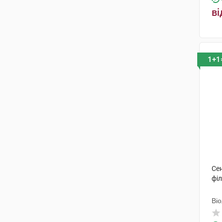
бруньки
(3)
ві
листя та плоди різано-
пресовані
(1)
шишки
(1)
1+1
слані
(2)
Сен
філ
Ві