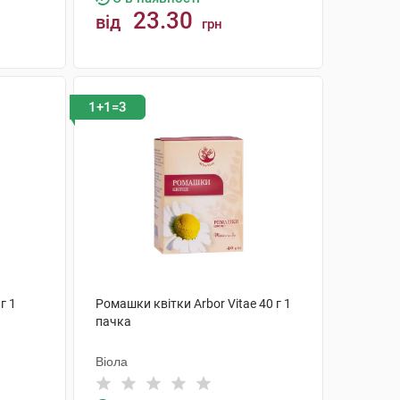
23.30
від
грн
КУПИТИ
1+1=3
г 1
Ромашки квітки Arbor Vitae 40 г 1
пачка
Віола