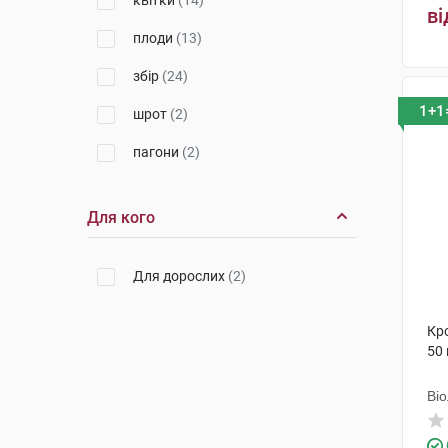
квітки
(14)
ві
плоди
(13)
збір
(24)
1+1
шрот
(2)
пагони
(2)
кореневища з коренями
(3)
Для кого
листя і квітки
(1)
супліддя
(1)
Для дорослих
(2)
корінь
(2)
Кро
корені
(4)
50 
фіточай
(27)
Ві
стовпчики з приймочками
(1)