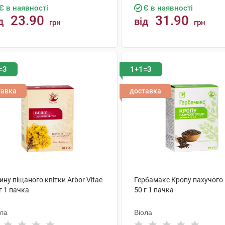
Є в наявності
Є в наявності
23.90
31.90
д
від
грн
грн
КУПИТИ
КУПИТИ
=3
1+1=3
тавка
доставка
ну піщаного квітки Arbor Vitae
Гербамакс Кропу пахучого
г 1 пачка
50 г 1 пачка
ола
Віола