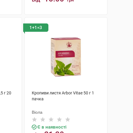
грн
КУПИТИ
1+1=3
,5 г 20
Кропиви листя Arbor Vitae 50 г 1
пачка
Віола
Є в наявності