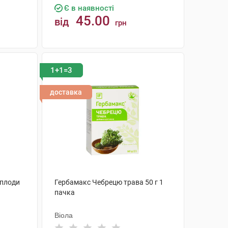
Є в наявності
45.00
від
грн
КУПИТИ
1+1=3
доставка
 плоди
Гербамакс Чебрецю трава 50 г 1
пачка
Віола