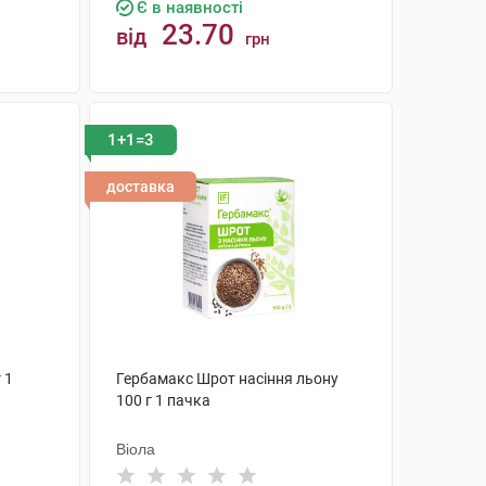
Є в наявності
23.70
від
грн
КУПИТИ
1+1=3
доставка
 1
Гербамакс Шрот насіння льону
100 г 1 пачка
Віола