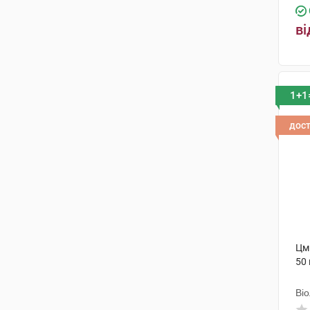
ві
1+1
дос
Цми
50 
Ві