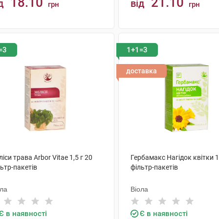
18.10
21.10
д
від
грн
грн
КУПИТИ
КУПИТИ
=3
1+1=3
доставка
іси трава Arbor Vitae 1,5 г 20
Гербамакс Нагідок квітки 1,
ьтр-пакетів
фільтр-пакетів
ола
Віола
Є в наявності
Є в наявності