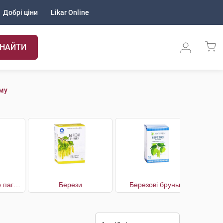
Добрі ціни
Likar Online
НАЙТИ
ому
Багна звичайного пагони
Берези
Березові бруньки