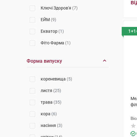
ві
Ключі Здоров'я
(7)
ЕЙМ
(9)
1+1
Екватор
(1)
Фіто Фарма
(1)
Форма випуску
кореневища
(5)
листя
(25)
Мел
трава
(35)
філ
кора
(6)
Ві
насіння
(3)