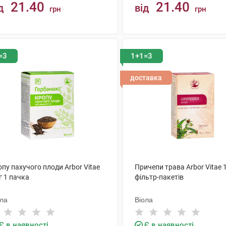
21.40
21.40
д
від
грн
грн
КУПИТИ
КУПИТИ
=3
1+1=3
доставка
пу пахучого плоди Arbor Vitae
Причепи трава Arbor Vitae 1
г 1 пачка
фільтр-пакетів
ола
Віола
Є в наявності
Є в наявності