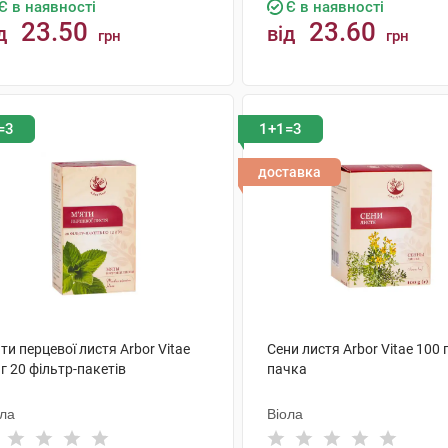
Є в наявності
Є в наявності
23.50
23.60
д
від
грн
грн
КУПИТИ
КУПИТИ
=3
1+1=3
доставка
ти перцевої листя Arbor Vitae
Сени листя Arbor Vitae 100 г
 г 20 фільтр-пакетів
пачка
ола
Віола