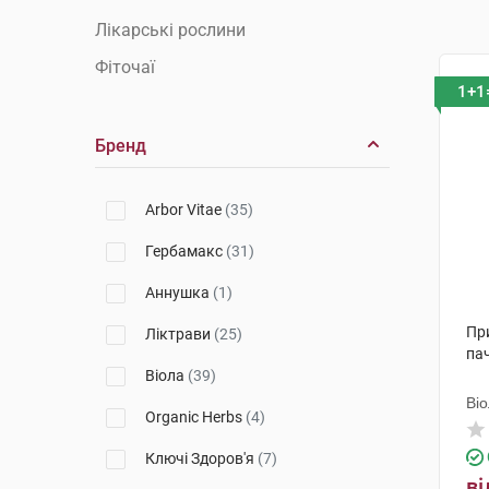
Лікарські рослини
Фіточаї
1+1
Бренд
Arbor Vitae
(35)
Гербамакс
(31)
Аннушка
(1)
При
Ліктрави
(25)
па
Віола
(39)
Ві
Organic Herbs
(4)
Ключі Здоров'я
(7)
ві