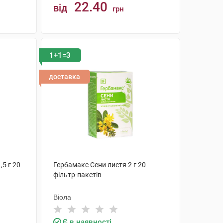
22.40
від
грн
КУПИТИ
1+1=3
доставка
,5 г 20
Гербамакс Сени листя 2 г 20
фільтр-пакетів
Віола
Є в наявності