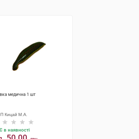
явка медична 1 шт
П Кицай М.А.
Є в наявності
50.00
д