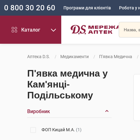
0 800 30 20 60
Програми для клієнтів
Робота у 
Каталог
Аптека D.S.
Медикаменти
П'явка Медична
П'явка медична у
Кам'янці-
Подільському
Виробник
ФОП Кицай М.А.
(1)