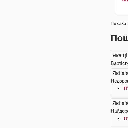
Показа
Пош
Яка ц
Вартіст
Які п
Недорог
П'
Які п
Найдоро
П'