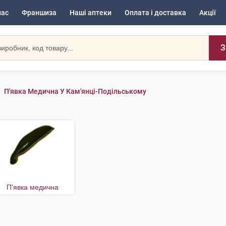
нас
Франшиза
Наші аптеки
Оплата і доставка
Акції
З
П'явка Медична У Кам'янці-Подільському
П'явка медична