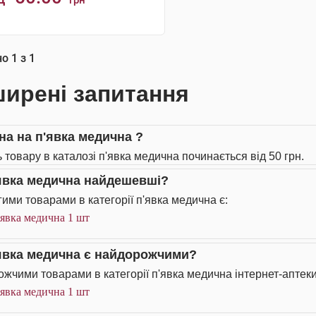
грн
КУПИТИ
но
1
з
1
ирені запитання
іна на п'явка медична ?
ь товару в каталозі п'явка медична починається від 50 грн.
'явка медична найдешевші?
ими товарами в категорії п'явка медична є:
явка медична 1 шт
'явка медична є найдорожчими?
жчими товарами в категорії п'явка медична інтернет-аптеки
явка медична 1 шт