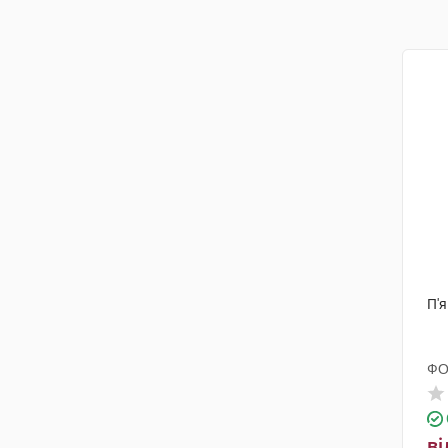
П'
ФО
ві