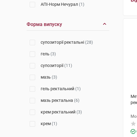
АПІ-Норм Нечурал
(1)
Егіс
(2)
Форма випуску
ДКП Фармацевтична фабрика
(1)
супозиторії ректальні
(28)
Біофактор Сп. з о.о.
(1)
гель
(3)
Гербаполь Вроцлав
(1)
супозиторії
(11)
Дан Фарм ЛтД
(1)
мазь
(3)
Хемофарм
(1)
гель ректальний
(1)
Рекордаті Індастріа
(1)
Ме
мазь ректальна
(6)
Др. Каде Фармацевтична
рек
Фабрика
(4)
крем ректальний
(3)
Мо
Дельфарм Хюнінг
(1)
крем
(1)
Фамар
(2)