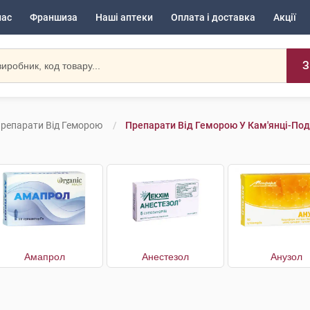
нас
Франшиза
Наші аптеки
Оплата і доставка
Акції
З
репарати Від Геморою
Препарати Від Геморою У Кам'янці-По
Амапрол
Анестезол
Анузол