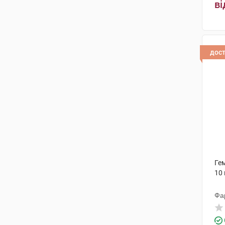
ві
Чарлі ПП
(2)
Органік Хелс
(1)
Біофарма
(1)
дос
Беркана+ ТОВ
(2)
Нью.Фа.Дем. С.р.л
(1)
Хальса Фарма
(1)
Істітуто де Анжелі
(3)
Фарма-Дерма
(2)
Харківська фармацевтична
Гем
фабрика
(1)
10
Байєр Хелскер Мануфактурінг
(2)
Фа