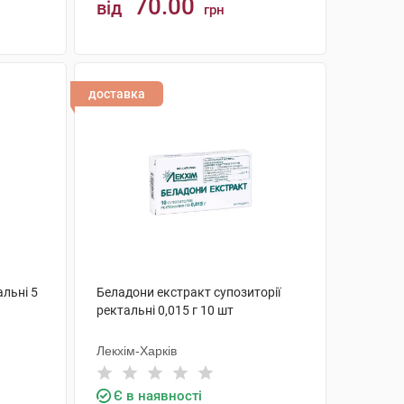
70.00
від
грн
КУПИТИ
доставка
альні 5
Беладони екстракт супозиторії
ректальні 0,015 г 10 шт
Лекхім-Харків
Є в наявності