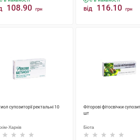
Є в наявності
Є в наявності
108.90
116.10
д
від
грн
грн
КУПИТИ
КУПИТИ
иол супозиторії ректальні 10
Фіторові фітосвічки супозит
шт
хім-Харків
Біота