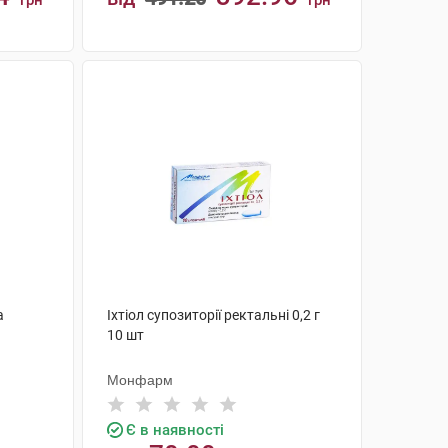
грн
грн
КУПИТИ
а
Іхтіол супозиторії ректальні 0,2 г
10 шт
Монфарм
Є в наявності