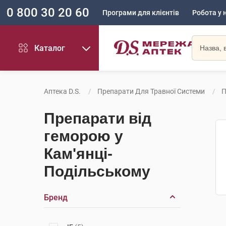
0 800 30 20 60
Програми для клієнтів
Робота у 
Каталог
Аптека D.S.
Препарати Для Травної Системи
П
Препарати від
геморою у
Кам'янці-
Подільському
Бренд