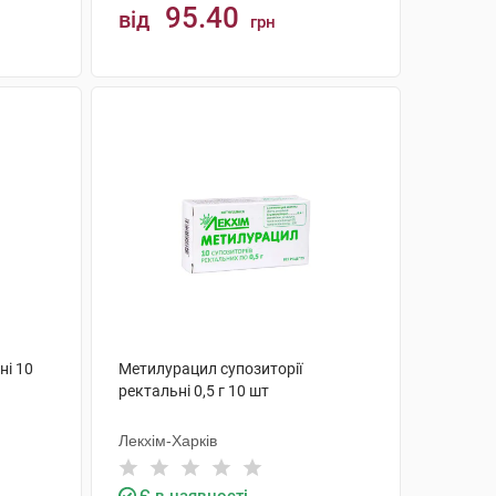
95.40
від
грн
КУПИТИ
ні 10
Метилурацил супозиторії
ректальні 0,5 г 10 шт
Лекхім-Харків