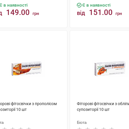
Є в наявності
Є в наявності
149.00
151.00
д
від
грн
грн
КУПИТИ
КУПИТИ
орові фітосвічки з прополісом
Фіторові фітосвічки з облі
озиторії 10 шт
супозиторії 10 шт
та
Біота