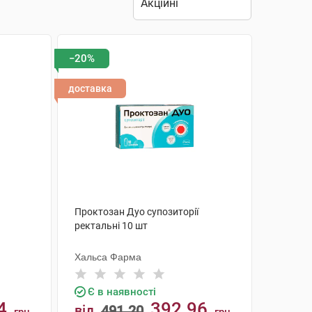
−20%
доставка
Проктозан Дуо супозиторії
ректальні 10 шт
Хальса Фарма
Є в наявності
4
392.96
від
491.20