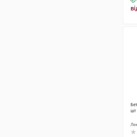
ві
Бет
шт
Лек