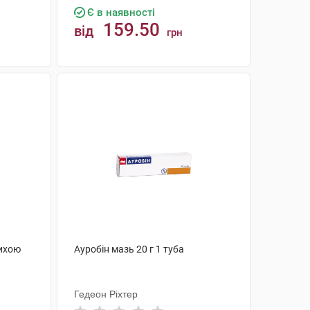
Є в наявності
159.50
від
грн
КУПИТИ
пихою
Ауробін мазь 20 г 1 туба
Гедеон Ріхтер