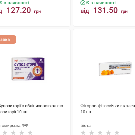
Є в наявності
Є в наявності
127.20
131.50
д
від
грн
грн
КУПИТИ
КУПИТИ
тавка
Супозиторії з обліпиховою олією
Фіторові фітосвічки з кал
озиторії 10 шт
10 шт
томирська ФФ
Біота