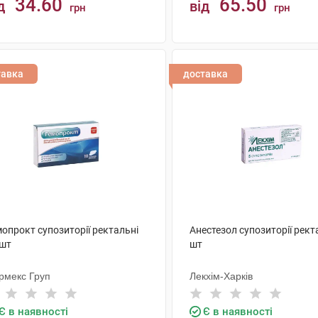
34.60
65.50
д
від
грн
грн
КУПИТИ
КУПИТИ
тавка
доставка
опрокт супозиторії ректальні
Анестезол супозиторії рект
 шт
шт
рмекс Груп
Лекхім-Харків
Є в наявності
Є в наявності