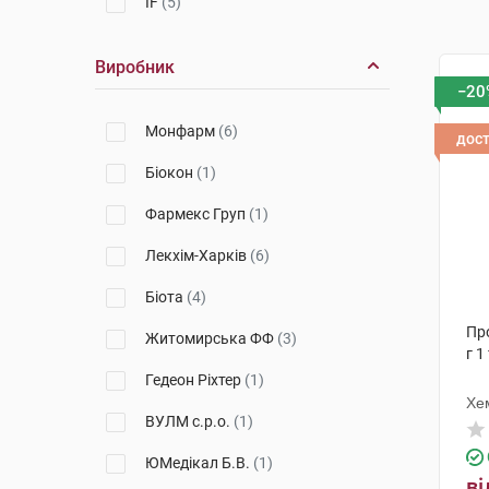
IF
(5)
Виробник
−20
Монфарм
(6)
дос
Біокон
(1)
Фармекс Груп
(1)
Лекхім-Харків
(6)
Біота
(4)
Пр
Житомирська ФФ
(3)
г 1
Гедеон Ріхтер
(1)
Хе
ВУЛМ с.р.о.
(1)
ЮМедікал Б.В.
(1)
ві