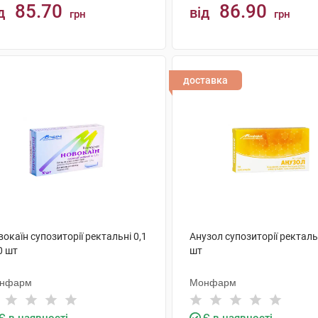
85.70
86.90
д
від
грн
грн
КУПИТИ
КУПИТИ
доставка
окаїн супозиторії ректальні 0,1
Анузол супозиторії ректаль
0 шт
шт
нфарм
Монфарм