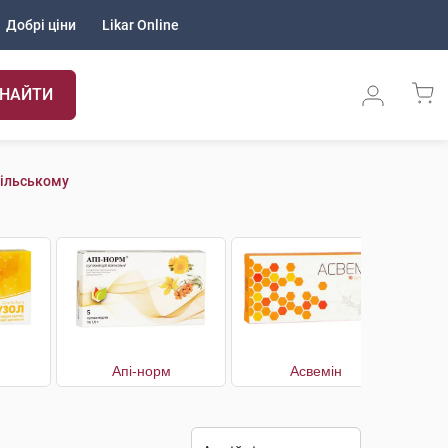
Добрі ціни
Likar Online
НАЙТИ
дільському
Апі-норм
Асвемін