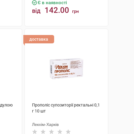
Є в наявності
142.00
від
грн
КУПИТИ
доставка
ендулою
Прополіс супозиторії ректальні 0,1
г 10 шт
Лекхім-Харків