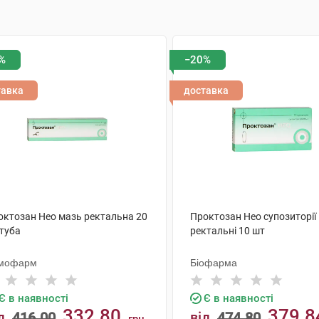
%
−20%
тавка
доставка
октозан Нео мазь ректальна 20
Проктозан Нео супозиторії
 туба
ректальні 10 шт
мофарм
Біофарма
Є в наявності
Є в наявності
332.80
379.8
д
416.00
від
474.80