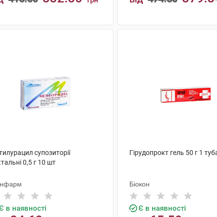
грн
КУПИТИ
КУПИТИ
тилурацил супозиторії
Гірудопрокт гель 50 г 1 туб
тальні 0,5 г 10 шт
нфарм
Біокон
Є в наявності
Є в наявності