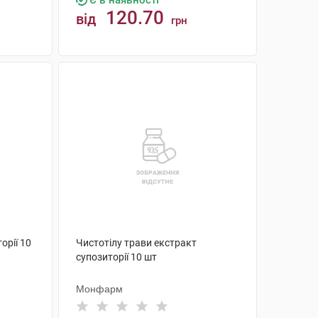
Є в наявності
120.70
від
грн
КУПИТИ
орії 10
Чистотілу трави екстракт
супозиторії 10 шт
Монфарм