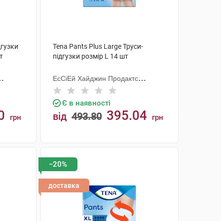
дгузки
Tena Pants Plus Large Труси-
т
підгузки розмір L 14 шт
ЕсСіЕй Хайджин Продактс
Хугезанд
Є в наявності
0
395.04
від
493.80
грн
грн
КУПИТИ
−20%
доставка