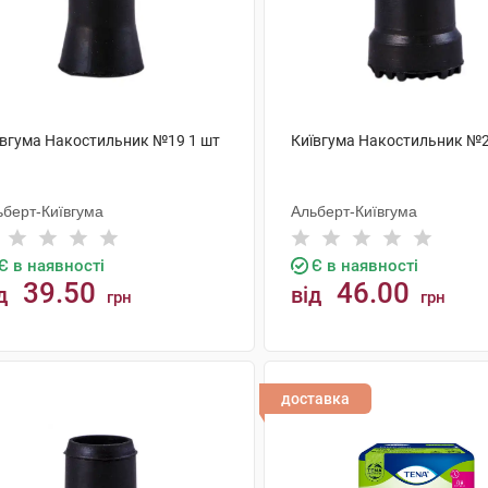
ївгума Накостильник №19 1 шт
Київгума Накостильник №2
ьберт-Київгума
Альберт-Київгума
Є в наявності
Є в наявності
39.50
46.00
д
від
грн
грн
КУПИТИ
КУПИТИ
доставка