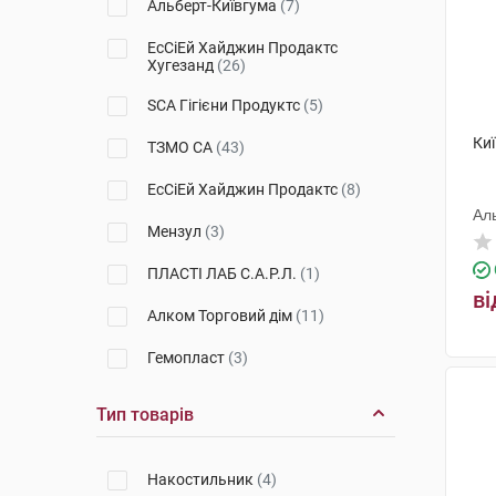
Альберт-Київгума
(7)
Alterna Free
(5)
ЕсСіЕй Хайджин Продактс
Хугезанд
(26)
Standard
(2)
SCA Гігієни Продуктс
(5)
Slip
(6)
Ки
ТЗМО СА
(43)
Active Plus
(1)
ЕсСіЕй Хайджин Продактс
(8)
Ал
Мензул
(3)
ПЛАСТІ ЛАБ С.А.Р.Л.
(1)
ві
Алком Торговий дім
(11)
Гемопласт
(3)
Рипор
(2)
Тип товарів
Київгума
(1)
Накостильник
(4)
Норма-Трейд
(4)