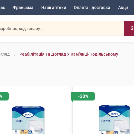
нас
Франшиза
Наші аптеки
Оплата і доставка
Акції
З
огляд
Реабілітація Та Догляд У Кам'янці-Подільському
%
−20%