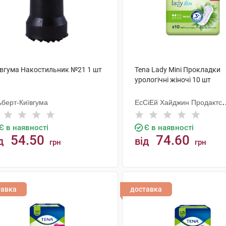
ївгума Накостильник №21 1 шт
Tena Lady Mini Прокладки
урологічні жіночі 10 шт
ьберт-Київгума
ЕсСіЕй Хайджин Продактс
Хугезанд
Є в наявності
Є в наявності
54.50
74.60
д
від
грн
грн
КУПИТИ
КУПИТИ
тавка
доставка