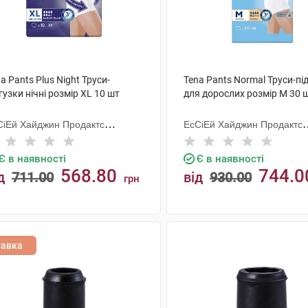
a Pants Plus Night Труси-
Tena Pants Normal Труси-пі
гузки нічні розмір XL 10 шт
для дорослих розмір M 30 
СіЕй Хайджин Продактс
ЕсСіЕй Хайджин Продактс
гезанд
Хугезанд
Є в наявності
Є в наявності
568.80
744.0
д
711.00
від
930.00
грн
КУПИТИ
КУПИТИ
тавка