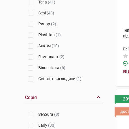
Сидіння для душу і ванни
Tena
(41)
Судна підкладні
Seni
(43)
Урологічні прокладки
Рипор
(2)
Ходунки
Ten
Plasti lab
(1)
під
Алком
(10)
Ес
Ху
Гемопласт
(2)
Білосніжка
(6)
ві
Світ літньої людини
(1)
Dr.Frei
(5)
Серія
−20
Toros-Group
(2)
Gentle touch
(2)
дос
SenSura
(8)
Zensiv
(1)
Lady
(30)