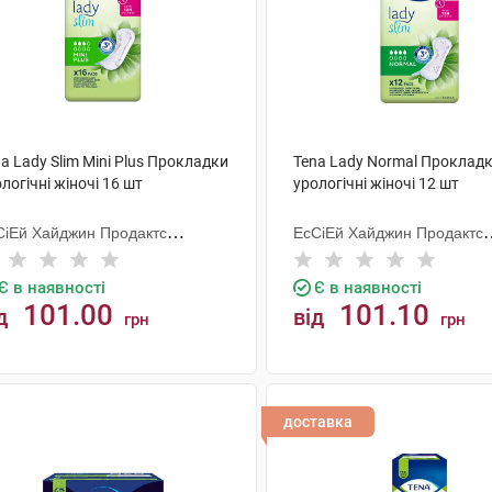
a Lady Slim Mini Plus Прокладки
Tena Lady Normal Проклад
логічні жіночі 16 шт
урологічні жіночі 12 шт
СіЕй Хайджин Продактс
ЕсСіЕй Хайджин Продактс
гезанд
Хугезанд
Є в наявності
Є в наявності
101.00
101.10
д
від
грн
грн
КУПИТИ
КУПИТИ
доставка