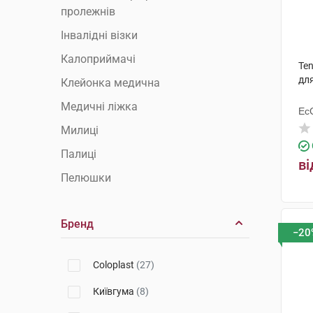
пролежнів
Інвалідні візки
Калоприймачі
Ten
дл
Клейонка медична
Медичні ліжка
Ес
Ху
Милиці
Палиці
ві
Пелюшки
Підгузки для дорослих
Бренд
Поручні та опори
−20
Приналежності та сидіння для
туалету
Coloplast
(27)
Сечоприймачі
Київгума
(8)