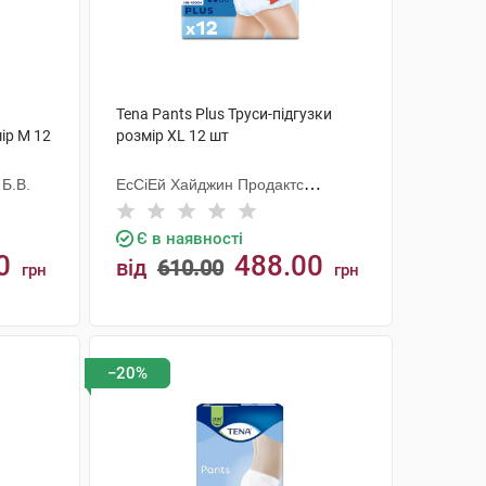
Tena Pants Plus Труси-підгузки
ір M 12
розмір XL 12 шт
 Б.В.
ЕсСіЕй Хайджин Продактс
Хугезанд
Є в наявності
0
488.00
від
610.00
грн
грн
КУПИТИ
−20%