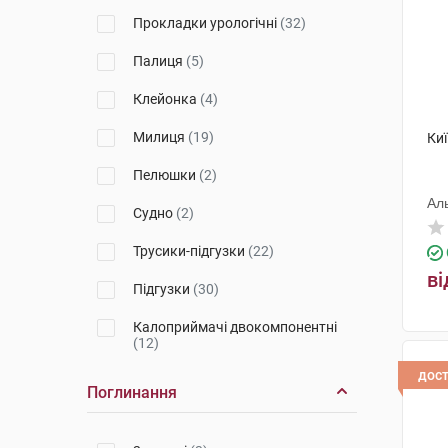
Прокладки урологічні
(32)
ТМП Груп
(1)
Палиця
(5)
Укрмедтекстиль
(6)
Клейонка
(4)
Ессіті Оперейшнс Хугезанд Б.В.
(2)
Милиця
(19)
Ки
Колопласт Угорщина
(1)
Пелюшки
(2)
Гуандун Каянг Медікал
Ал
Технолоджі
(5)
Судно
(2)
Торос-Груп
(2)
Трусики-підгузки
(22)
ві
ТОВ Біодекс (Україна)
(2)
Підгузки
(30)
Езкар
(1)
Калоприймачі двокомпонентні
(12)
Німеччина
(1)
дос
Тростина
(1)
Поглинання
Калоприймачі
однокомпонентні
(9)