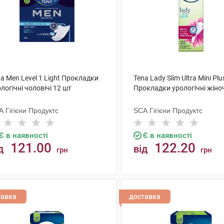
a Men Level 1 Light Прокладки
Tena Lady Slim Ultra Mini Plu
логічні чоловічі 12 шт
Прокладки урологічні жіноч
 Гігієни Продуктс
SCA Гігієни Продуктс
Є в наявності
Є в наявності
121.00
122.20
д
від
грн
грн
КУПИТИ
КУПИТИ
тавка
доставка