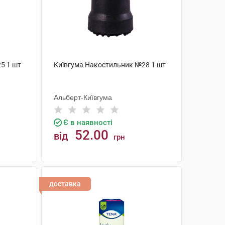
5 1 шт
Київгума Накостильник №28 1 шт
Альберт-Київгума
Є в наявності
52.00
від
грн
КУПИТИ
доставка