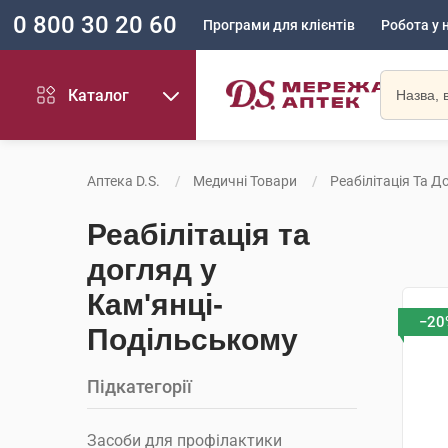
0 800 30 20 60
Програми для клієнтів
Робота у 
Каталог
Аптека D.S.
Медичні Товари
Реабілітація Та Д
Реабілітація та
догляд у
Кам'янці-
−20
Подільському
Підкатегорії
Засоби для профілактики