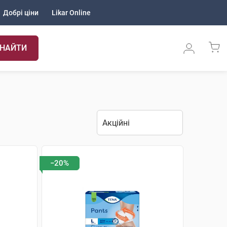
Добрі ціни
Likar Online
НАЙТИ
−20%