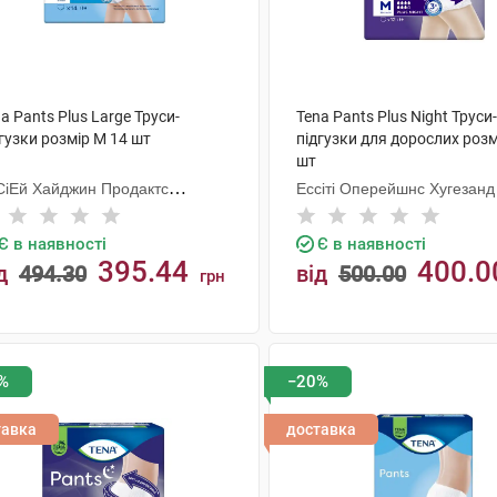
a Pants Plus Large Труси-
Tena Pants Plus Night Труси-
гузки розмір M 14 шт
підгузки для дорослих розм
шт
СіЕй Хайджин Продактс
Ессіті Оперейшнс Хугезанд
гезанд
Є в наявності
Є в наявності
395.44
400.0
д
494.30
від
500.00
грн
КУПИТИ
КУПИТИ
%
−20%
тавка
доставка