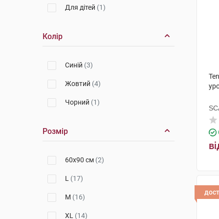
Для дітей
(1)
Колір
Синій
(3)
Ten
Жовтий
(4)
уро
Чорний
(1)
SCA
Розмір
ві
60х90 см
(2)
L
(17)
дос
M
(16)
XL
(14)