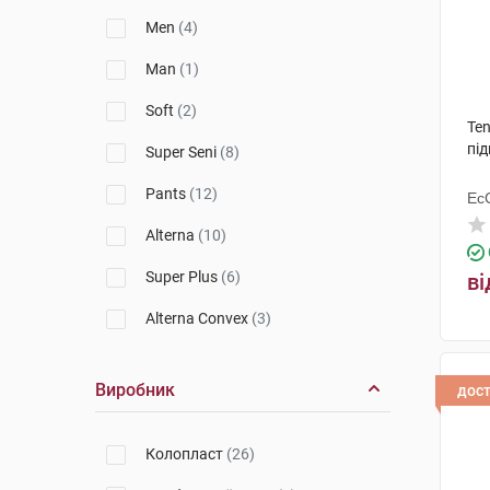
Men
(4)
Man
(1)
Soft
(2)
Ten
під
Super Seni
(8)
Pants
(12)
Ес
Ху
Alterna
(10)
Super Plus
(6)
ві
Alterna Convex
(3)
Alterna Long Wear
(1)
Виробник
дос
Active Normal
(5)
Classic
(4)
Колопласт
(26)
Kids
(1)