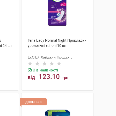
s
Tena Lady Normal Night Прокладки
і 24 шт
урологічні жіночі 10 шт
ЕсСіЕй Хайджин Продактс
Є в наявності
123.10
від
грн
КУПИТИ
доставка