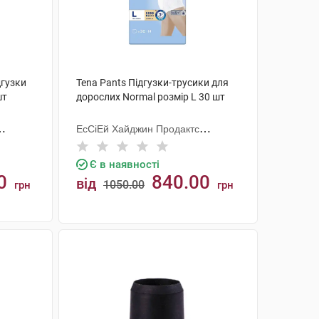
дгузки
Tena Pants Підгузки-трусики для
шт
дорослих Normal розмір L 30 шт
ЕсСіЕй Хайджин Продактс
Хугезанд
Є в наявності
0
840.00
від
1050.00
грн
грн
КУПИТИ