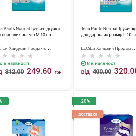
a Pants Normal Труси-підгузки
Tena Pants Normal Труси-пі
я дорослих розмір M 10 шт
для дорослих розмір L 10 ш
СіЕй Хайджин Продактс
ЕсСіЕй Хайджин Продактс
гезанд
Хугезанд
Є в наявності
Є в наявності
249.60
320.0
д
312.00
від
400.00
грн
КУПИТИ
КУПИТИ
%
−20%
доставка