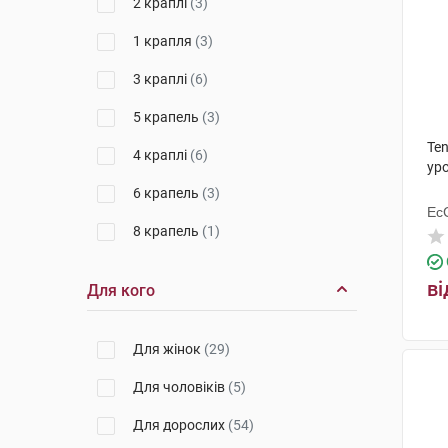
2 краплі
(3)
Пластини
(2)
1 крапля
(3)
Матрац
(1)
3 краплі
(6)
Ходунки
(2)
5 крапель
(3)
Паста
(1)
Ten
4 краплі
(6)
уро
6 крапель
(3)
Ес
8 крапель
(1)
Ху
ві
Для кого
Для жінок
(29)
Для чоловіків
(5)
Для дорослих
(54)