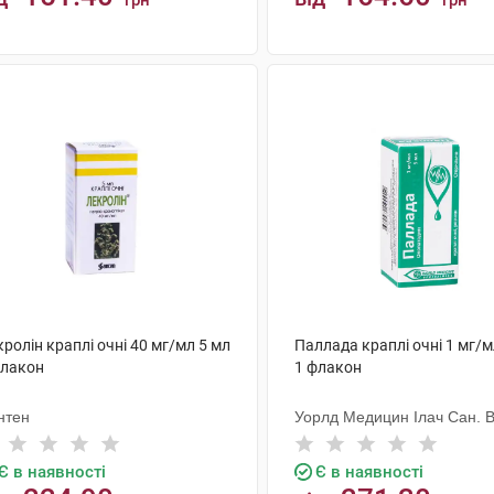
грн
грн
КУПИТИ
КУПИТИ
ролін краплі очні 40 мг/мл 5 мл
Паллада краплі очні 1 мг/м
флакон
1 флакон
нтен
Уорлд Медицин Ілач Сан. В
Є в наявності
Є в наявності