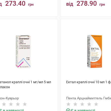
273.40
278.90
д
від
грн
грн
КУПИТИ
КУПИТИ
танол краплі очні 1 мг/мл 5 мл
Ектал краплі очні 10 мл 1 
флакон
кон-Куврьор
Пента Арцнаймиттель Гмб
Є в наявності
Є в наявності