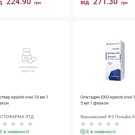
224.90
271.30
д
від
грн
грн
КУПИТИ
КУПИТИ
теар краплі очні 10 мл 1
Опатадин ЕКО краплі очні 
акон
5 мл 1 флакон
ІСТОФАРМА ЛТД
Варшавський ФЗ Польфа А
Є в наявності
Є в наявності