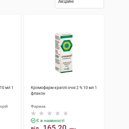
 10 мл 1
Кромофарм краплі очні 2 % 10 мл 1
флакон
орій
Фармак
Є в наявності
165.20
від