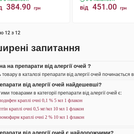
384.90
451.00
д
від
грн
грн
КУПИТИ
КУПИТИ
но
12
з
12
ирені запитання
на на препарати від алергії очей ?
 товару в каталозі препарати від алергії очей починається ві
репарати від алергії очей найдешевші?
ими товарами в категорії препарати від алергії очей є:
одифен краплі очні 0,1 % 5 мл 1 флакон
тін краплі очні 0,5 мг/мл 10 мл 1 флакон
омофарм краплі очні 2 % 10 мл 1 флакон
репарати від алергії очей є найдорожчими?