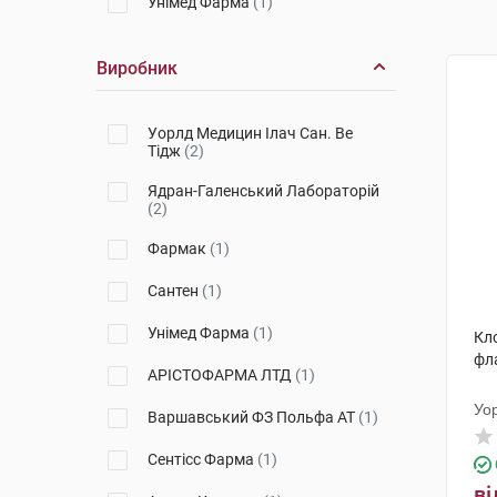
Унімед Фарма
(1)
Виробник
Уорлд Медицин Ілач Сан. Ве
Тідж
(2)
Ядран-Галенський Лабораторій
(2)
Фармак
(1)
Сантен
(1)
Унімед Фарма
(1)
Кло
фл
АРІСТОФАРМА ЛТД
(1)
Уо
Варшавський ФЗ Польфа АТ
(1)
Сентісс Фарма
(1)
ві