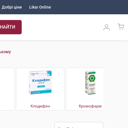
Добрі ціни
Likar Online
НАЙТИ
ському
Клодифен
Кромофарм