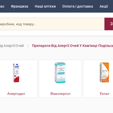
нас
Франшиза
Наші аптеки
Оплата і доставка
Акції
З
д Алергії Очей
Препарати Від Алергії Очей У Кам'янці-Поділь
Алергодил
Візаллергол
Ектал