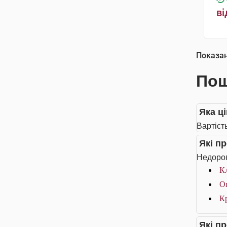
ві
Показа
Пош
Яка ці
Вартість
Які п
Недорог
Кл
Оп
Кр
Які п