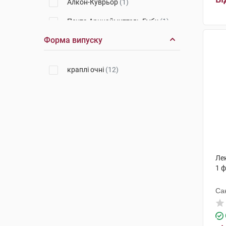
Алкон-Куврьор
(1)
Пента Арцнаймиттель Гмбх
(1)
Форма випуску
краплі очні
(12)
Лек
1 
Са