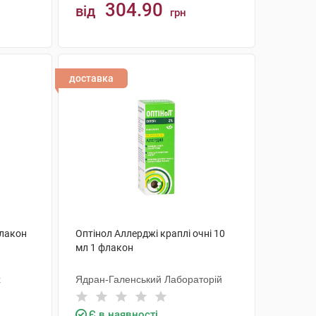
304.90
від
грн
КУПИТИ
доставка
флакон
Оптінол Аллерджі краплі очні 10
мл 1 флакон
х
Ядран-Галенський Лабораторій
Є в наявності