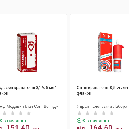
дифен краплі очні 0,1 % 5 мл 1
Оптін краплі очні 0,5 мг/мл
акон
флакон
рлд Медицин Ілач Сан. Ве Тідж
Ядран-Галенський Лаборат
Є в наявності
Є в наявності
151.40
164.60
д
від