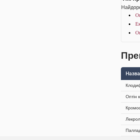
Найдоро
Оп
Ек
Оп
Преп
Назва
Клодиф
Оптін 
Кромоф
Лекрол
Паллад