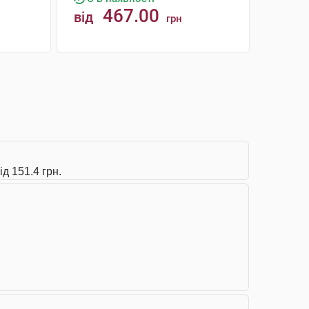
467.00
від
грн
КУПИТИ
д 151.4 грн.