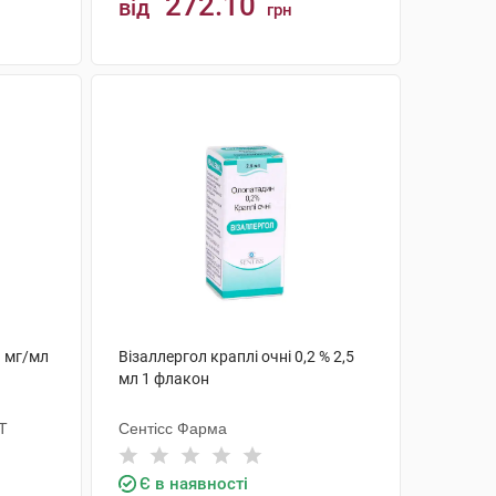
272.10
від
грн
КУПИТИ
1 мг/мл
Візаллергол краплі очні 0,2 % 2,5
мл 1 флакон
Т
Сентісс Фарма
Є в наявності