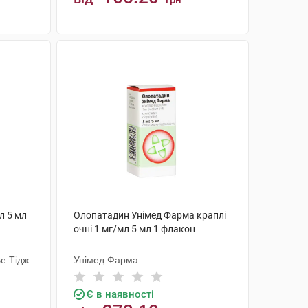
грн
КУПИТИ
л 5 мл
Олопатадин Унімед Фарма краплі
очні 1 мг/мл 5 мл 1 флакон
е Тідж
Унімед Фарма
Є в наявності