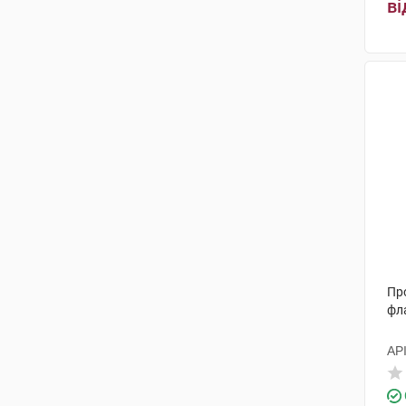
ві
Про
фл
АР