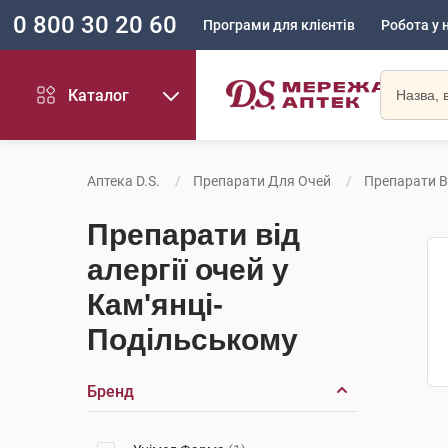
0 800 30 20 60
Програми для клієнтів
Робота у 
Каталог
Аптека D.S.
Препарати Для Очей
Препарати Ві
Препарати від
алергії очей у
Кам'янці-
Подільському
Бренд