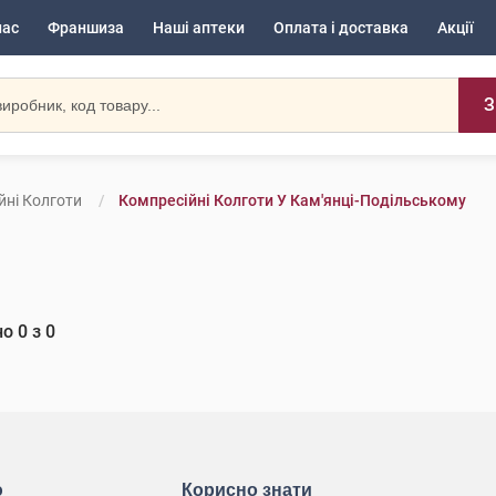
нас
Франшиза
Наші аптеки
Оплата і доставка
Акції
З
йні Колготи
Компресійні Колготи У Кам'янці-Подільському
но
0
з
0
ю
Корисно знати