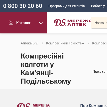
0 800 30 20 60
Програми для клієнтів
Робота у 
Каталог
Аптека D.S.
Компресійний Трикотаж
Компресі
Компресійні
колготи у
Кам'янці-
Показа
Подільському
Про Компані