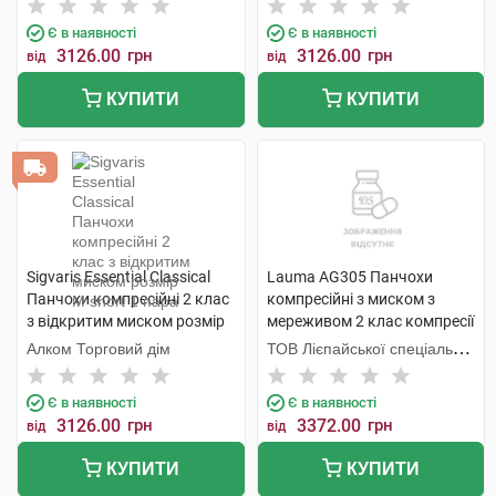
Є в наявності
Є в наявності
3126.00
грн
3126.00
грн
від
від
КУПИТИ
КУПИТИ
Sigvaris Essential Classical
Lauma AG305 Панчохи
Панчохи компресійні 2 клас
компресійні з миском з
з відкритим миском розмір
мереживом 2 клас компресії
М short 1 пара
колір натуральний розмір 4
Алком Торговий дім
ТОВ Лієпайської спеціальної
1 пара
економічної зони Лаума
Медікал,
Є в наявності
Є в наявності
3126.00
грн
3372.00
грн
від
від
КУПИТИ
КУПИТИ