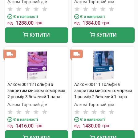
Алком Торговий дім
Алком Торговий дім
Є в наявності
Є в наявності
1288.00
грн
1384.00
грн
від
від
КУПИТИ
КУПИТИ
Алком 00112 Гольфи з
Алком 00111 Гольфи з
закритим миском компресія
закритим миском компресія
2 розмір 3 бежевий 1 пара
1 розмір 2 бежевий 1 пара
Алком Торговий дім
Алком Торговий дім
Є в наявності
Є в наявності
1416.00
грн
1480.00
грн
від
від
КУПИТИ
КУПИТИ