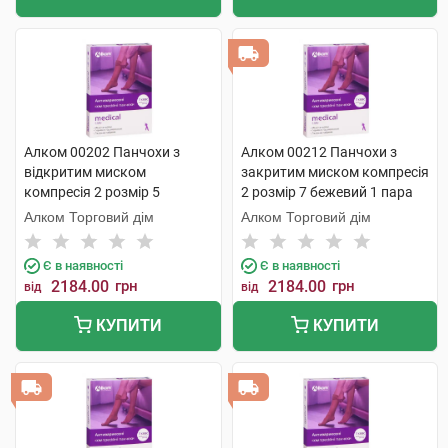
Алком 00202 Панчохи з
Алком 00212 Панчохи з
відкритим миском
закритим миском компресія
компресія 2 розмір 5
2 розмір 7 бежевий 1 пара
бежевий 1 пара
Алком Торговий дім
Алком Торговий дім
Є в наявності
Є в наявності
2184.00
грн
2184.00
грн
від
від
КУПИТИ
КУПИТИ