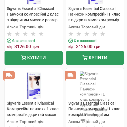
Sigvaris Essential Classical
Sigvaris Essential Classical
Панчохи компресійні 2 клас
Панчохи компресійні 1 клас
з відкритим миском розмір
з відкритим миском розмір
М long 1 пара
М long 1 пара
Алком Торговий дім
Алком Торговий дім
Є в наявності
Є в наявності
3126.00
грн
3126.00
грн
від
від
КУПИТИ
КУПИТИ
Sigvaris Essential Classical
Sigvaris Essential Classical
Компресійні панчохи 1 клас
Панчохи компресійні 1 клас
компресії відкритий мисок
компресії з відкритим
розмір L long 1 пара
миском розмір М Plus long 1
Алком Торговий дім
Алком Торговий дім
пара