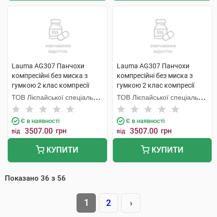
Lauma AG307 Панчохи
Lauma AG307 Панчохи
компресійні без миска з
компресійні без миска з
гумкою 2 клас компресії
гумкою 2 клас компресії
колір натуральний розмір 4D
колір натуральний розмір 3D
ТОВ Лієпайської спеціальної
ТОВ Лієпайської спеціальної
1 пара
1 пара
економічної зони Лаума
економічної зони Лаума
Медікал,
Медікал,
Є в наявності
Є в наявності
3507.00
грн
3507.00
грн
від
від
КУПИТИ
КУПИТИ
Показано
36
з
56
1
2
›