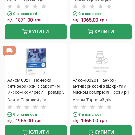
Є в наявності
Є в наявності
1871.00
грн
1965.00
грн
від
від
КУПИТИ
КУПИТИ
Алком 00211 Панчохи
Алком 00201 Панчохи
антиварикозні з закритим
антиварикозні з відкритим
миском компресія 1 розмір 5
миском компресія 1 розмір 1
чорний 1 пара
1 шт
Алком Торговий дім
Алком Торговий дім
Є в наявності
Є в наявності
1965.00
грн
1965.00
грн
від
від
КУПИТИ
КУПИТИ