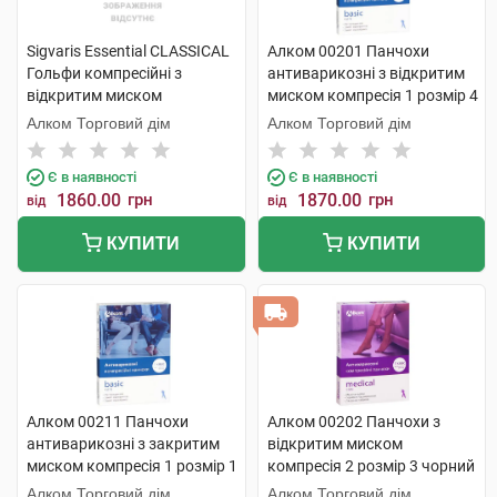
Sigvaris Essential CLASSICAL
Алком 00201 Панчохи
Гольфи компресійні з
антиварикозні з відкритим
відкритим миском
миском компресія 1 розмір 4
компресія 2 PLUS large 1
бежевий 1 пара
Алком Торговий дім
Алком Торговий дім
пара
Є в наявності
Є в наявності
1860.00
грн
1870.00
грн
від
від
КУПИТИ
КУПИТИ
Алком 00211 Панчохи
Алком 00202 Панчохи з
антиварикозні з закритим
відкритим миском
миском компресія 1 розмір 1
компресія 2 розмір 3 чорний
чорні 1 пара
1 пара
Алком Торговий дім
Алком Торговий дім