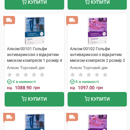
КУПИТИ
КУПИТИ
Алком 00101 Гольфи
Алком 00102 Гольфи
антиварикозні з відкритим
антиварикозні з відкритим
миском компресія 1 розмір 4
миском компресія 2 розмір 2
бежевий 1 пара
бежевий 1 пара
Алком Торговий дім
Алком Торговий дім
Є в наявності
Є в наявності
1088.90
грн
1097.00
грн
від
від
КУПИТИ
КУПИТИ