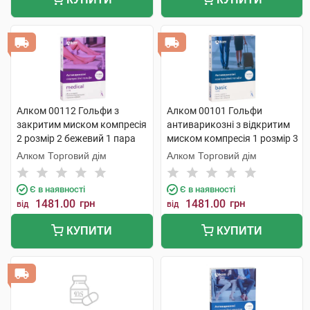
Алком 00112 Гольфи з
Алком 00101 Гольфи
закритим миском компресія
антиварикозні з відкритим
2 розмір 2 бежевий 1 пара
миском компресія 1 розмір 3
бежевий 1 пара
Алком Торговий дім
Алком Торговий дім
Є в наявності
Є в наявності
1481.00
грн
1481.00
грн
від
від
КУПИТИ
КУПИТИ