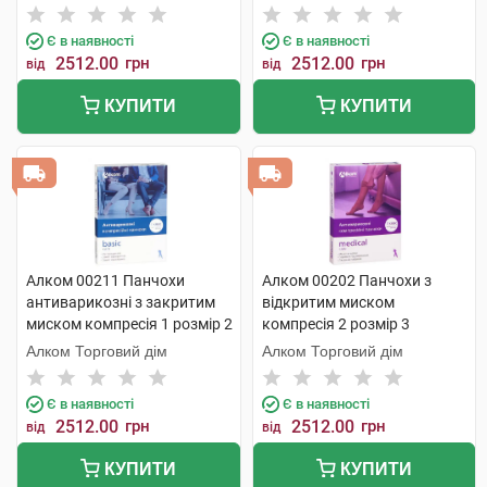
Є в наявності
Є в наявності
2512.00
грн
2512.00
грн
від
від
КУПИТИ
КУПИТИ
Алком 00211 Панчохи
Алком 00202 Панчохи з
антиварикозні з закритим
відкритим миском
миском компресія 1 розмір 2
компресія 2 розмір 3
бежевий 1 пара
бежевий 1 пара
Алком Торговий дім
Алком Торговий дім
Є в наявності
Є в наявності
2512.00
грн
2512.00
грн
від
від
КУПИТИ
КУПИТИ