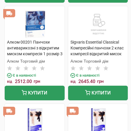
Алком 00201 Панчохи
Sigvaris Essential Classical
антиварикозні з відкритим
Компресійні панчохи 2 клас
миском компресія 1 розмір 3
компресії відкритий мисок
бежевий 1 пара
розмір L long 1 пара
Алком Торговий дім
Алком Торговий дім
Є в наявності
Є в наявності
2512.00
грн
2645.40
грн
від
від
КУПИТИ
КУПИТИ