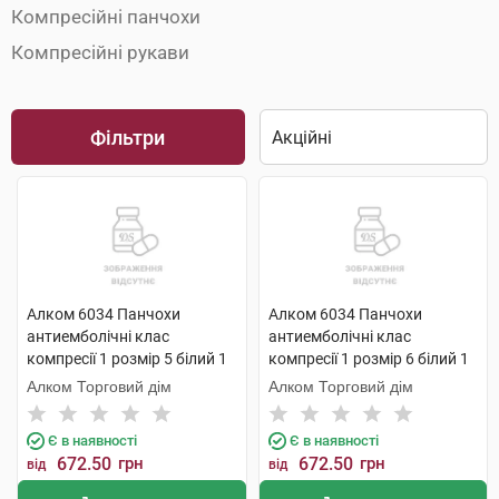
Компресійні панчохи
Компресійні рукави
Фільтри
Алком 6034 Панчохи
Алком 6034 Панчохи
антиемболічні клас
антиемболічні клас
компресії 1 розмір 5 білий 1
компресії 1 розмір 6 білий 1
пара
пара
Алком Торговий дім
Алком Торговий дім
Є в наявності
Є в наявності
672.50
грн
672.50
грн
від
від