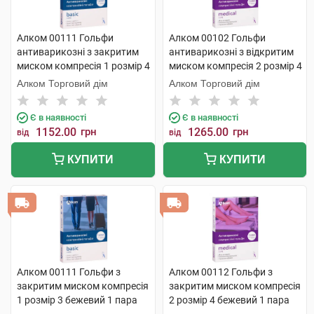
Алком 00111 Гольфи
Алком 00102 Гольфи
антиварикозні з закритим
антиварикозні з відкритим
миском компресія 1 розмір 4
миском компресія 2 розмір 4
бежевий 1 пара
бежевий 1 пара
Алком Торговий дім
Алком Торговий дім
Є в наявності
Є в наявності
1152.00
грн
1265.00
грн
від
від
КУПИТИ
КУПИТИ
Алком 00111 Гольфи з
Алком 00112 Гольфи з
закритим миском компресія
закритим миском компресія
1 розмір 3 бежевий 1 пара
2 розмір 4 бежевий 1 пара