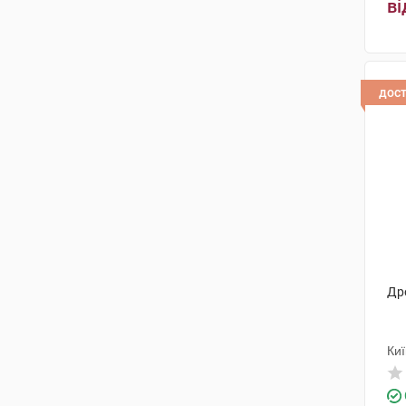
ві
дос
Др
Ки