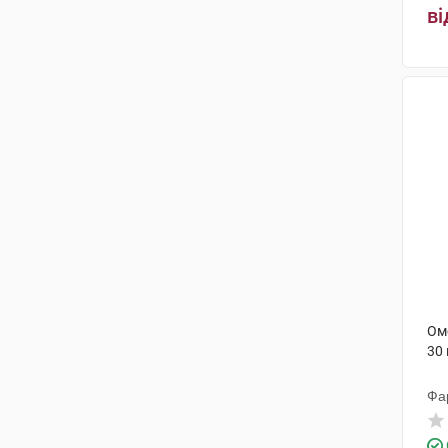
ві
Ом
30
Фа