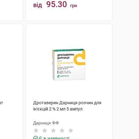
95.30
від
грн
КУПИТИ
шт
Дротаверин Дарниця розчин для
ін'єкцій 2 % 2 мл 5 ампул
Дарниця ФФ
Є в наявності