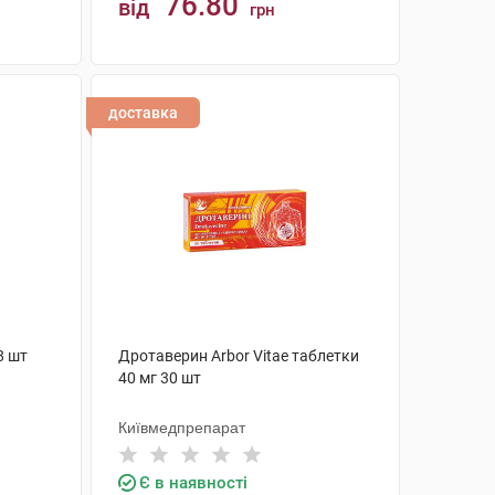
76.80
від
грн
КУПИТИ
доставка
8 шт
Дротаверин Arbor Vitae таблетки
40 мг 30 шт
Київмедпрепарат
Є в наявності