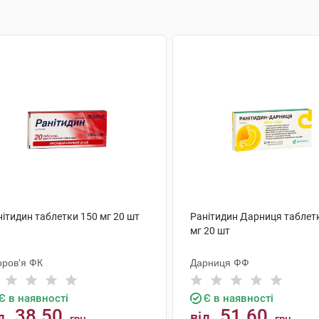
ітидин таблетки 150 мг 20 шт
Ранітидин Дарниця таблет
мг 20 шт
оров'я ФК
Дарниця ФФ
Є в наявності
Є в наявності
38.50
51.60
д
від