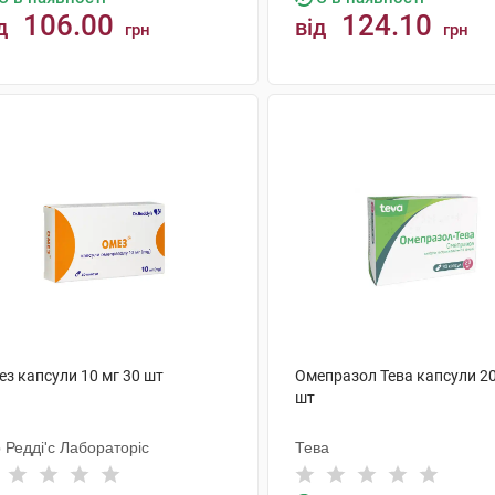
106.00
124.10
д
від
грн
грн
КУПИТИ
КУПИТИ
ез капсули 10 мг 30 шт
Омепразол Тева капсули 20
шт
 Редді'с Лабораторіс
Тева