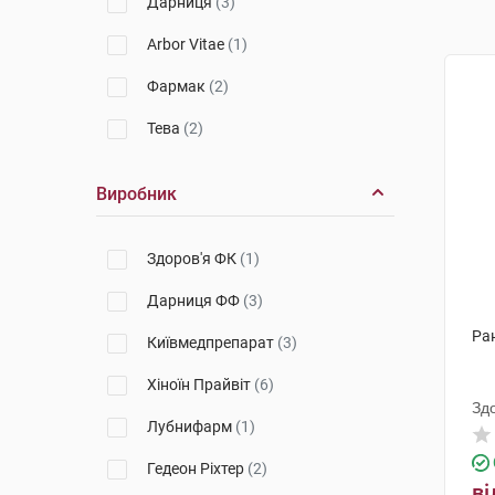
Дарниця
(3)
Arbor Vitae
(1)
Фармак
(2)
Тева
(2)
Виробник
Здоров'я ФК
(1)
Дарниця ФФ
(3)
Ран
Київмедпрепарат
(3)
Хіноїн Прайвіт
(6)
Зд
Лубнифарм
(1)
Гедеон Ріхтер
(2)
ві