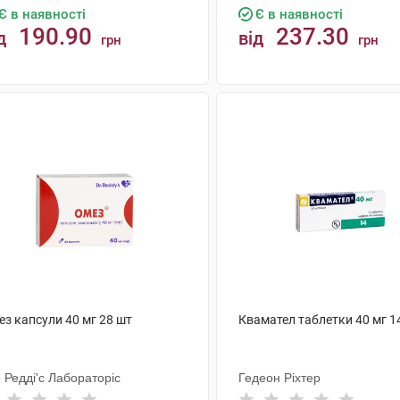
Є в наявності
Є в наявності
190.90
237.30
д
від
грн
грн
КУПИТИ
КУПИТИ
ез капсули 40 мг 28 шт
Квамател таблетки 40 мг 1
 Редді'с Лабораторіс
Гедеон Ріхтер