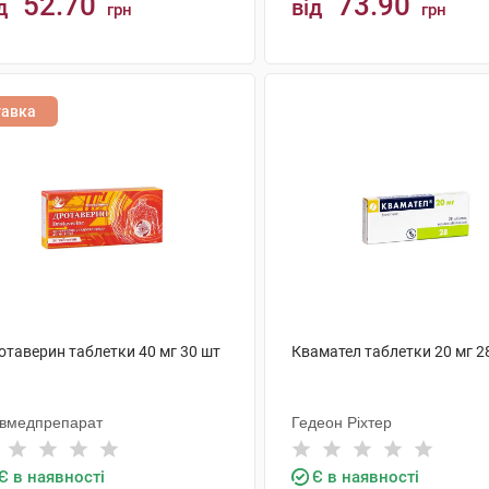
52.70
73.90
д
від
грн
грн
КУПИТИ
КУПИТИ
тавка
отаверин таблетки 40 мг 30 шт
Квамател таблетки 20 мг 2
ївмедпрепарат
Гедеон Ріхтер
Є в наявності
Є в наявності