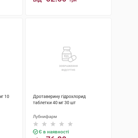
грн
КУПИТИ
мг 10
Дротаверину гідрохлорид
таблетки 40 мг 30 шт
Лубнифарм
Є в наявності