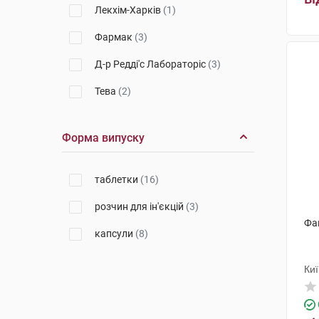
Лекхім-Харків
(1)
Фармак
(3)
Д-р Редді'с Лабораторіс
(3)
Тева
(2)
Торрент Фармасьютікалс
(1)
Форма випуску
КРКА
(1)
таблетки
(16)
розчин для ін'єкцій
(3)
Фа
капсули
(8)
Ки