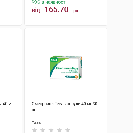
Є в наявності
165.70
від
грн
КУПИТИ
 40 мг
Омепразол Тева капсули 40 мг 30
шт
Тева