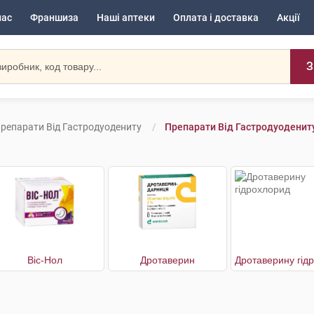
нас
Франшиза
Наші аптеки
Оплата і доставка
Акції
З
репарати Від Гастродуодениту
Препарати Від Гастродуоденит
Віс-Нол
Дротаверин