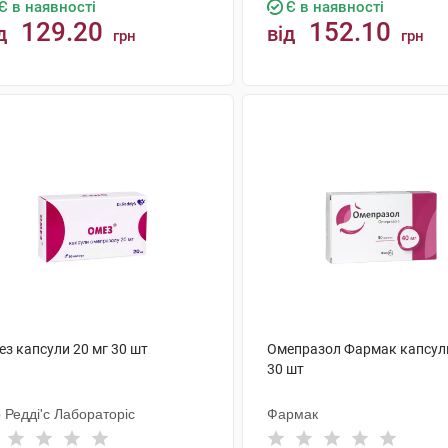
Є в наявності
Є в наявності
129.20
152.10
д
від
грн
грн
КУПИТИ
КУПИТИ
ез капсули 20 мг 30 шт
Омепразол Фармак капсули
30 шт
 Редді'с Лабораторіс
Фармак