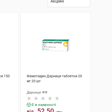
ки 150
Фамотидин Дарниця таблетки 20
мг 20 шт
Дарниця ФФ
Є в наявності
52.50
від