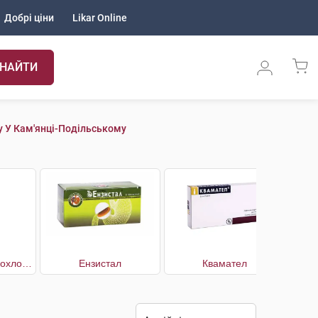
Добрі ціни
Likar Online
НАЙТИ
у У Кам'янці-Подільському
Дротаверину гідрохлорид
Ензистал
Квамател