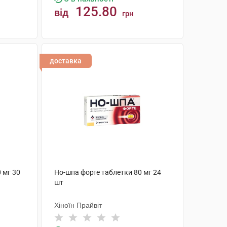
125.80
від
грн
КУПИТИ
доставка
 мг 30
Но-шпа форте таблетки 80 мг 24
шт
Хіноїн Прайвіт