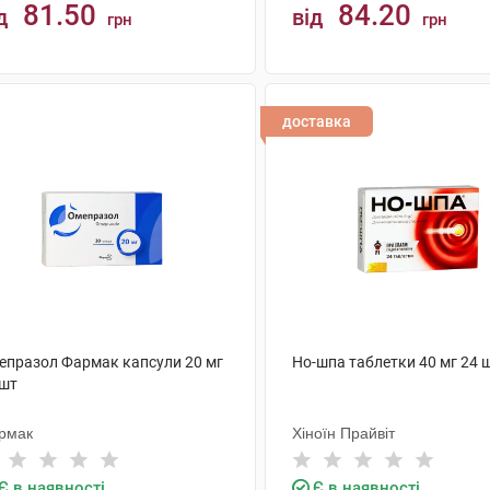
81.50
84.20
д
від
грн
грн
КУПИТИ
КУПИТИ
доставка
епразол Фармак капсули 20 мг
Но-шпа таблетки 40 мг 24 
 шт
рмак
Хіноїн Прайвіт
Є в наявності
Є в наявності