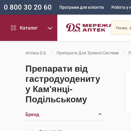
0 800 30 20 60
Програми для клієнтів
Робота у 
Каталог
Аптека D.S.
Препарати Для Травної Системи
П
Препарати від
гастродуодениту
у Кам'янці-
Подільському
Бренд