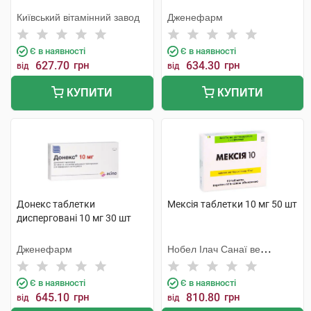
Київський вітамінний завод
Дженефарм
Є в наявності
Є в наявності
627.70
грн
634.30
грн
від
від
КУПИТИ
КУПИТИ
Донекс таблетки
Мексія таблетки 10 мг 50 шт
дисперговані 10 мг 30 шт
Дженефарм
Нобел Ілач Санаї ве
Тіджарет
Є в наявності
Є в наявності
645.10
грн
810.80
грн
від
від