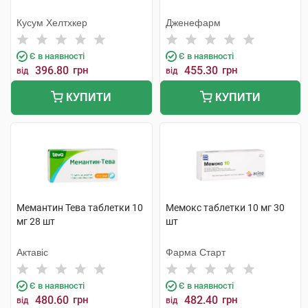
Кусум Хелтхкер
Дженефарм
Є в наявності
Є в наявності
396.80
грн
455.30
грн
від
від
КУПИТИ
КУПИТИ
Мемантин Тева таблетки 10
Мемокс таблетки 10 мг 30
мг 28 шт
шт
Актавіс
Фарма Старт
Є в наявності
Є в наявності
480.60
грн
482.40
грн
від
від