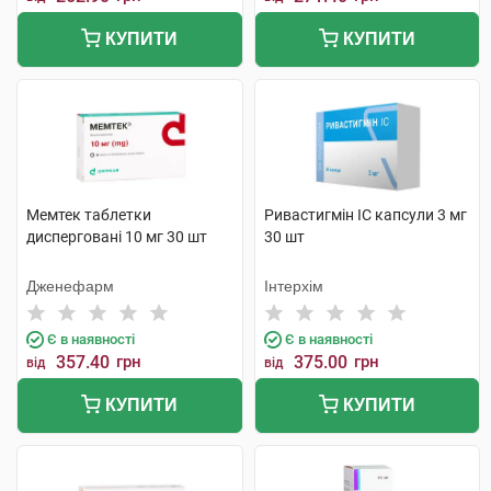
КУПИТИ
КУПИТИ
Мемтек таблетки
Ривастигмін ІС капсули 3 мг
дисперговані 10 мг 30 шт
30 шт
Дженефарм
Інтерхім
Є в наявності
Є в наявності
357.40
грн
375.00
грн
від
від
КУПИТИ
КУПИТИ