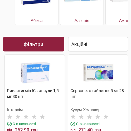
Абікса
Алзепіл
Амант
Фільтри
Ривастигмін IC капсули 1,5
Сервонекс таблетки 5 мг 28
мг 30 шт
шт
Інтерхім
Кусум Хелтхкер
Є в наявності
Є в наявності
262.90
грн
271.40
грн
від
від