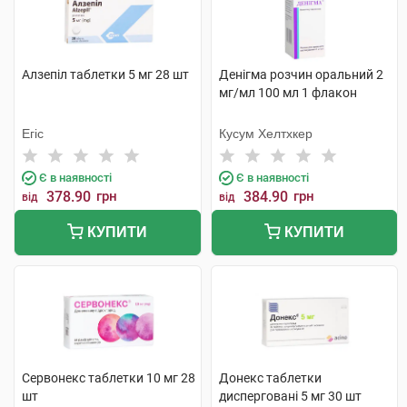
Алзепіл таблетки 5 мг 28 шт
Денігма розчин оральний 2
мг/мл 100 мл 1 флакон
Егіс
Кусум Хелтхкер
Є в наявності
Є в наявності
378.90
грн
384.90
грн
від
від
КУПИТИ
КУПИТИ
Сервонекс таблетки 10 мг 28
Донекс таблетки
шт
дисперговані 5 мг 30 шт