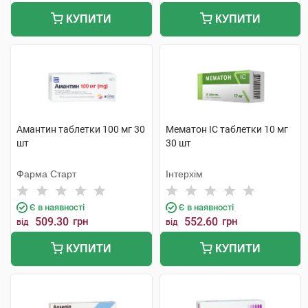
КУПИТИ
КУПИТИ
Амантин таблетки 100 мг 30
Мематон IC таблетки 10 мг
шт
30 шт
Фарма Старт
Інтерхім
Є в наявності
Є в наявності
509.30
грн
552.60
грн
від
від
КУПИТИ
КУПИТИ