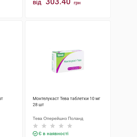
303.40
від
грн
КУПИТИ
шт
Монтелукаст Тева таблетки 10 мг
28 шт
Тева Оперейшнз Поланд
Є в наявності