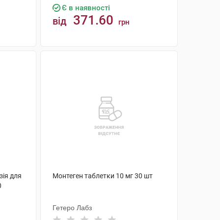
Є в наявності
371.60
від
грн
КУПИТИ
зія для
Монтеген таблетки 10 мг 30 шт
0
Гетеро Лабз