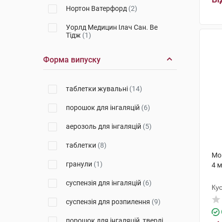
Нортон Ватерфорд
(2)
Уорлд Медицин Ілач Сан. Ве
Тідж
(1)
Маклеодс Фармасьютикалс
(1)
Форма випуску
Генетік С.П.А.
(2)
таблетки жувальні
(14)
Гетеро Лабз
(1)
порошок для інгаляцій
(6)
Лабораторіо Альдо-Юніон
(1)
аерозоль для інгаляцій
(5)
Фармак
(2)
таблетки
(8)
Оріон Корпорейшн
(4)
Мо
гранули
(1)
4 м
Нортон Хелскеа Лімітед
(2)
суспензія для інгаляцій
(6)
Польфарма
(2)
Ку
суспензія для розпилення
(9)
Юрія-Фарм
(1)
порошок для інгаляцій, тверді