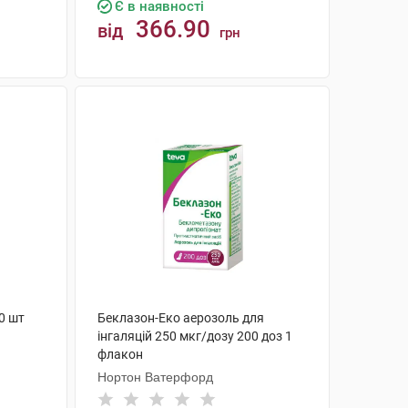
Є в наявності
366.90
від
грн
КУПИТИ
0 шт
Беклазон-Еко аерозоль для
інгаляцій 250 мкг/дозу 200 доз 1
флакон
Нортон Ватерфорд