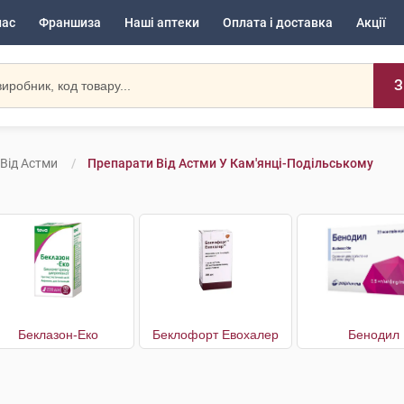
нас
Франшиза
Наші аптеки
Оплата і доставка
Акції
З
Від Астми
Препарати Від Астми У Кам'янці-Подільському
Беклазон-Еко
Беклофорт Евохалер
Бенодил