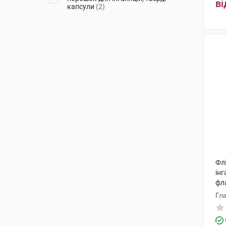
ві
капсули
(2)
Фл
інг
фл
Гл