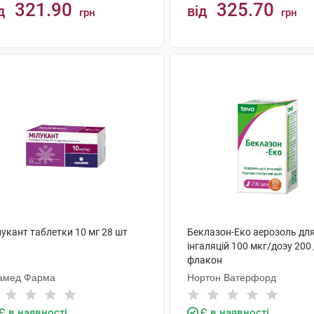
321.90
325.70
д
від
грн
грн
КУПИТИ
КУПИТИ
укант таблетки 10 мг 28 шт
Беклазон-Еко аерозоль дл
інгаляцій 100 мкг/дозу 200 
флакон
амед Фарма
Нортон Ватерфорд
Є в наявності
Є в наявності