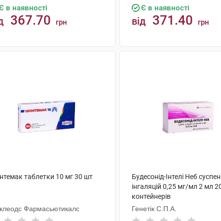
Є в наявності
Є в наявності
367.70
371.40
д
від
грн
грн
КУПИТИ
КУПИТИ
нтемак таблетки 10 мг 30 шт
Будесонід-Інтелі Неб суспен
інгаляцій 0,25 мг/мл 2 мл 2
контейнерів
клеодс Фармасьютикалс
Генетік С.П.А.