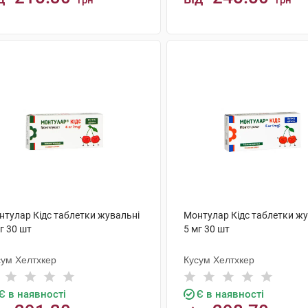
грн
грн
КУПИТИ
КУПИТИ
нтулар Кідс таблетки жувальні
Монтулар Кідс таблетки жу
г 30 шт
5 мг 30 шт
сум Хелтхкер
Кусум Хелтхкер
Є в наявності
Є в наявності