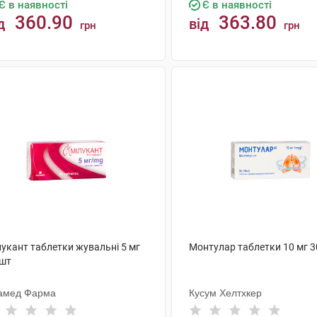
Є в наявності
Є в наявності
360.90
363.80
д
від
грн
грн
КУПИТИ
КУПИТИ
лукант таблетки жувальні 5 мг
Монтулар таблетки 10 мг 3
 шт
амед Фарма
Кусум Хелтхкер