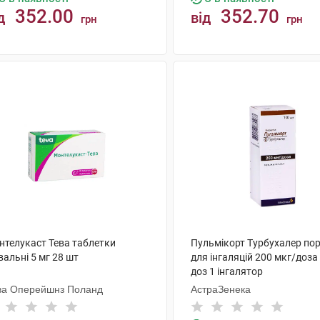
352.00
352.70
д
від
грн
грн
КУПИТИ
КУПИТИ
нтелукаст Тева таблетки
Пульмікорт Турбухалер по
альні 5 мг 28 шт
для інгаляцій 200 мкг/доза
доз 1 інгалятор
ва Оперейшнз Поланд
АстраЗенека