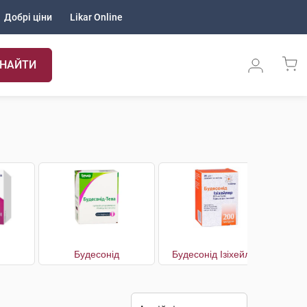
Добрі ціни
Likar Online
НАЙТИ
Будесонід
Будесонід Ізіхейлер
Буд