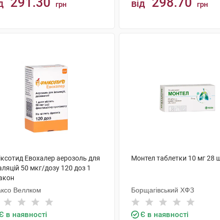
291.30
298.70
д
від
грн
грн
КУПИТИ
КУПИТИ
іксотид Евохалер аерозоль для
Монтел таблетки 10 мг 28 
аляцій 50 мкг/дозу 120 доз 1
акон
аксо Веллком
Борщагівський ХФЗ
Є в наявності
Є в наявності