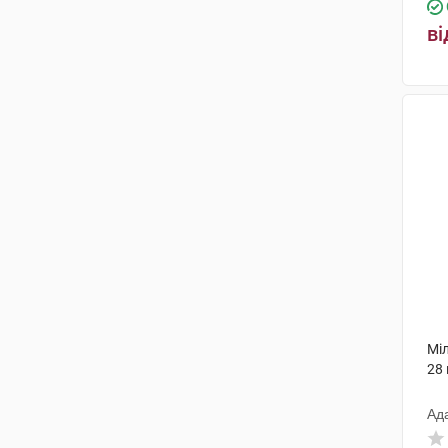
ві
Мі
28
Ад