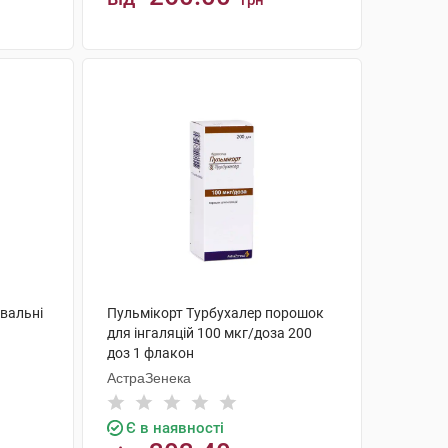
грн
КУПИТИ
вальні
Пульмікорт Турбухалер порошок
для інгаляцій 100 мкг/доза 200
доз 1 флакон
АстраЗенека
Є в наявності