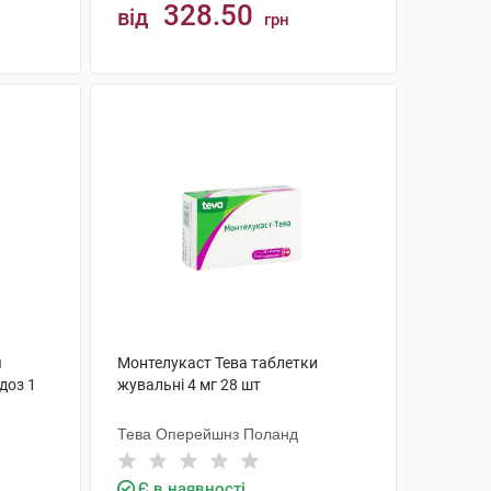
328.50
від
грн
КУПИТИ
я
Монтелукаст Тева таблетки
доз 1
жувальні 4 мг 28 шт
Тева Оперейшнз Поланд
Є в наявності