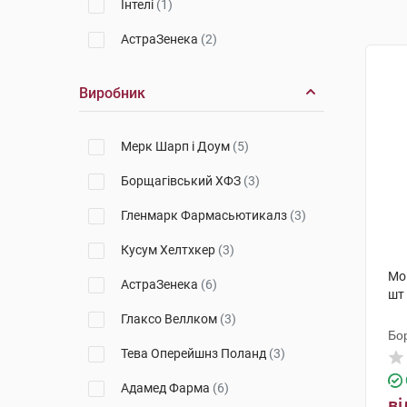
Інтелі
(1)
АстраЗенека
(2)
Виробник
Мерк Шарп і Доум
(5)
Борщагівський ХФЗ
(3)
Гленмарк Фармасьютикалз
(3)
Кусум Хелтхкер
(3)
Мо
АстраЗенека
(6)
шт
Глаксо Веллком
(3)
Бо
Тева Оперейшнз Поланд
(3)
Адамед Фарма
(6)
ві