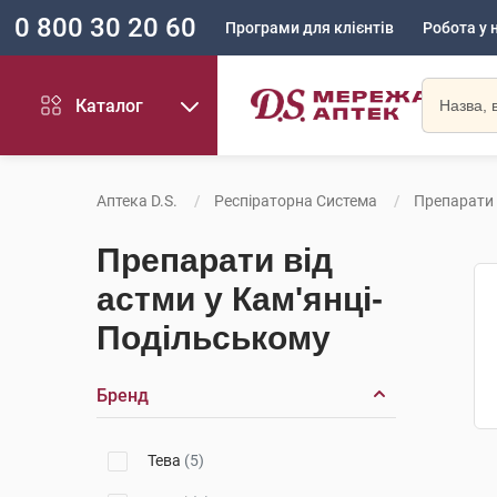
0 800 30 20 60
Програми для клієнтів
Робота у 
Каталог
Аптека D.S.
Респіраторна Система
Препарати 
Препарати від
астми у Кам'янці-
Подільському
Бренд
Тева
(5)