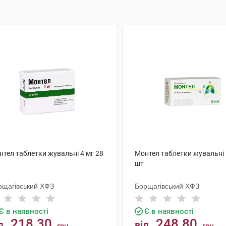
нтел таблетки жувальні 4 мг 28
Монтел таблетки жувальні 
шт
рщагівський ХФЗ
Борщагівський ХФЗ
Є в наявності
Є в наявності
218.30
248.80
д
від