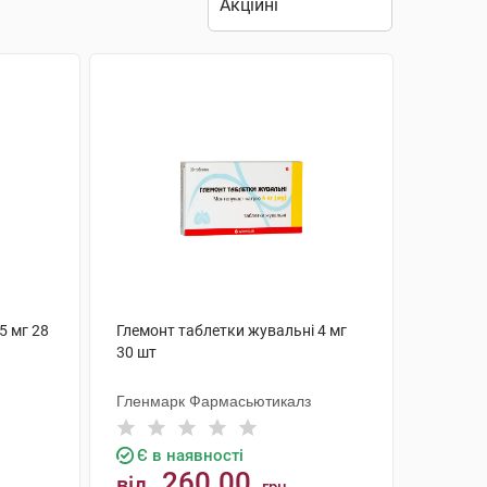
5 мг 28
Глемонт таблетки жувальні 4 мг
30 шт
Гленмарк Фармасьютикалз
Є в наявності
260.00
від