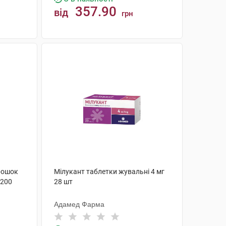
357.90
від
грн
КУПИТИ
рошок
Мілукант таблетки жувальні 4 мг
 200
28 шт
Адамед Фарма