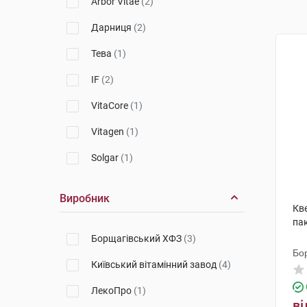
Arbor Vitae
(2)
Дарниця
(2)
Тева
(1)
IF
(2)
VitaCore
(1)
Vitagen
(1)
Solgar
(1)
Виробник
Кве
па
Борщагівський ХФЗ
(3)
Бо
Київський вітамінний завод
(4)
ЛекоПро
(1)
ві