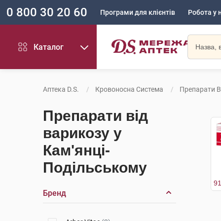
0 800 30 20 60
Програми для клієнтів
Робота у 
Каталог
Аптека D.S.
Кровоносна Система
Препарати В
Препарати від
варикозу у
Кам'янці-
Подільському
Бренд