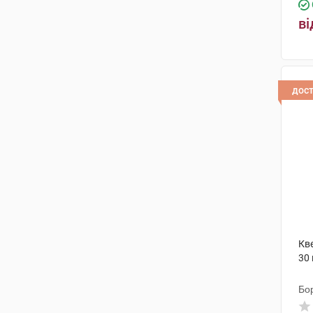
(1)
ві
Фаес Фарма
(1)
Актілайф Нутрішн ТОВ
(1)
Солгар Вітамін енд Херб
(1)
дос
Біологіше Хайльміттель Хеель
(1)
Альпіфлор
(1)
PMK S.R.L
(1)
Мефар Ілач Сан
(1)
Кеміче Фабрік Креусслер
(2)
Кв
30
Бо