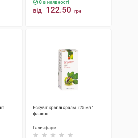
Є в наявності
122.50
від
грн
КУПИТИ
 шт
Ескувіт краплі оральні 25 мл 1
флакон
Галичфарм