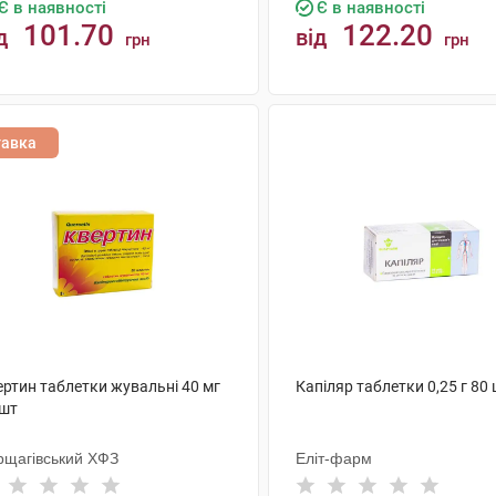
Є в наявності
Є в наявності
101.70
122.20
д
від
грн
грн
КУПИТИ
КУПИТИ
тавка
ертин таблетки жувальні 40 мг
Капіляр таблетки 0,25 г 80
 шт
рщагівський ХФЗ
Еліт-фарм