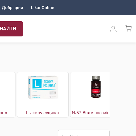
Добрі ціни
Likar Online
НАЙТИ
911 З кінським каштаном для ніг гель-бальзам
L-лізину есцинат
№57 Вітамінно-мінеральний комплекс Capillaries Support