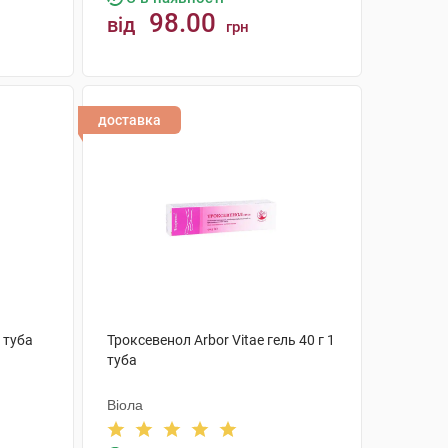
98.00
від
грн
КУПИТИ
доставка
 туба
Троксевенол Arbor Vitae гель 40 г 1
туба
Віола