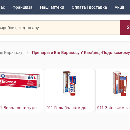
нас
Франшиза
Наші аптеки
Оплата і доставка
Акції
З
ід Варикозу
Препарати Від Варикозу У Кам'янці-Подільському
911 Венолгон гель для ніг
911 Гель-бальзам для ніг з екстрактом п'явки