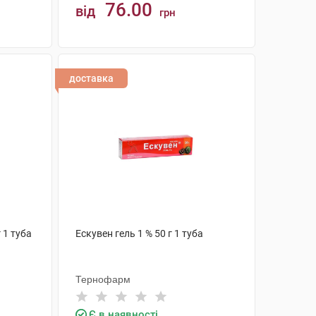
76.00
від
грн
КУПИТИ
доставка
 1 туба
Ескувен гель 1 % 50 г 1 туба
Тернофарм
Є в наявності