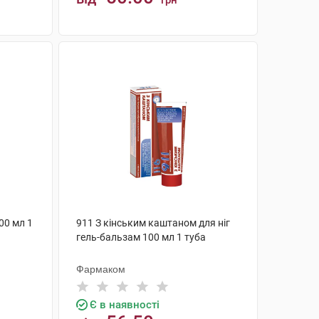
грн
КУПИТИ
00 мл 1
911 З кінським каштаном для ніг
гель-бальзам 100 мл 1 туба
Фармаком
Є в наявності