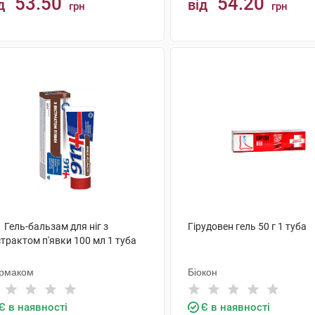
53.50
54.20
д
від
грн
грн
КУПИТИ
КУПИТИ
 Гель-бальзам для ніг з
Гірудовен гель 50 г 1 туба
трактом п'явки 100 мл 1 туба
рмаком
Біокон
Є в наявності
Є в наявності