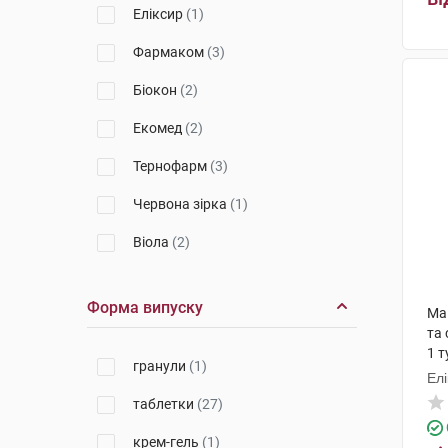
Еліксир
(1)
Фармаком
(3)
Біокон
(2)
Екомед
(2)
Тернофарм
(3)
Червона зірка
(1)
Віола
(2)
Київмедпрепарат
(3)
Форма випуску
Ма
Натуральна косметика
(1)
та 
1 т
Еліт-фарм
(1)
гранули
(1)
Елі
Галичфарм
(2)
таблетки
(27)
Фарма Вернігероде
(1)
крем-гель
(1)