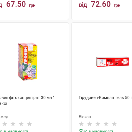
67.50
72.60
д
від
грн
грн
КУПИТИ
КУПИТИ
овен фітоконцентрат 30 мл 1
Гірудовен-Компліт гель 50 г
акон
омед
Біокон
Є в наявності
Є в наявності