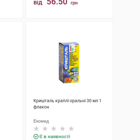
56.50
від
грн
КУПИТИ
Кришталь краплі оральні 30 мл 1
флакон
Екомед
Є в наявності