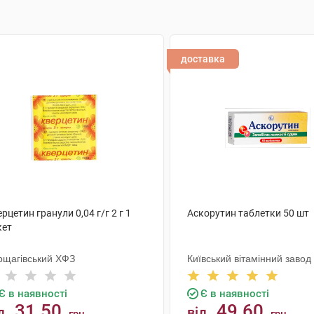
доставка
рцетин гранули 0,04 г/г 2 г 1
Аскорутин таблетки 50 шт
кет
рщагівський ХФЗ
Київський вітамінний завод
Є в наявності
Є в наявності
31.50
49.60
д
від