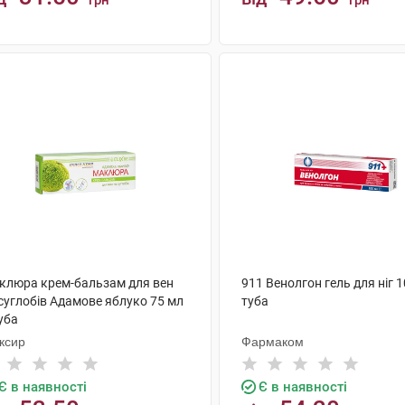
грн
грн
КУПИТИ
КУПИТИ
клюра крем-бальзам для вен
911 Венолгон гель для ніг 1
суглобів Адамове яблуко 75 мл
туба
уба
ксир
Фармаком
Є в наявності
Є в наявності