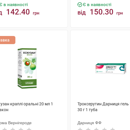
Є в наявності
Є в наявності
142.40
150.30
д
від
грн
грн
КУПИТИ
КУПИТИ
тавка
узан краплі оральні 20 мл 1
Троксерутин Дарниця гель 
акон
30 г 1 туба
рма Вернігероде
Дарниця ФФ