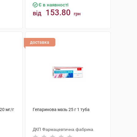
Є в наявності
153.80
від
грн
КУПИТИ
доставка
20 мг/г
Гепаринова мазь 25 г 1 туба
ДКП Фармацевтична фабрика