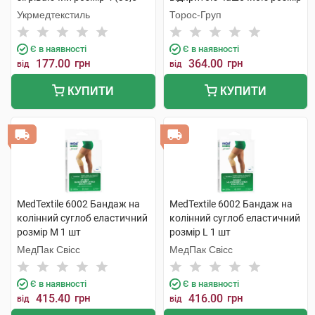
39) 1 шт
3 бежевий 1 шт
Укрмедтекстиль
Торос-Груп
Є в наявності
Є в наявності
177.00
грн
364.00
грн
від
від
КУПИТИ
КУПИТИ
MedTextile 6002 Бандаж на
MedTextile 6002 Бандаж на
колінний суглоб еластичний
колінний суглоб еластичний
розмір M 1 шт
розмір L 1 шт
МедПак Свісс
МедПак Свісс
Є в наявності
Є в наявності
415.40
грн
416.00
грн
від
від