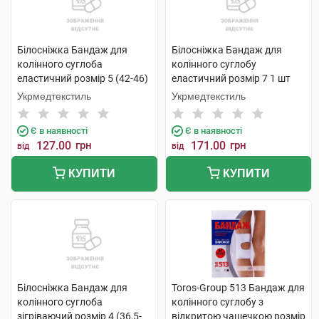
Білосніжка Бандаж для
Білосніжка Бандаж для
колінного суглоба
колінного суглобу
еластичний розмір 5 (42-46)
еластичний розмір 7 1 шт
1 шт
Укрмедтекстиль
Укрмедтекстиль
Є в наявності
Є в наявності
127.00
грн
171.00
грн
від
від
КУПИТИ
КУПИТИ
Білосніжка Бандаж для
Toros-Group 513 Бандаж для
колінного суглоба
колінного суглобу з
зігріваючий розмір 4 (36,5-
відкритою чашечкою розмір