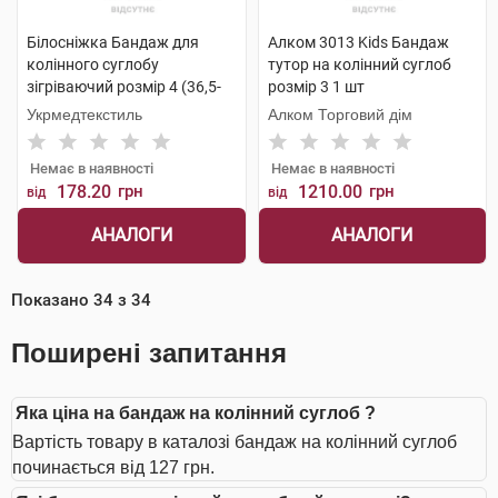
Білосніжка Бандаж для
Алком 3013 Kids Бандаж
колінного суглобу
тутор на колінний суглоб
зігріваючий розмір 4 (36,5-
розмір 3 1 шт
39,0см) 1 шт
Укрмедтекстиль
Алком Торговий дім
Немає в наявності
Немає в наявності
178.20
грн
1210.00
грн
від
від
АНАЛОГИ
АНАЛОГИ
Показано
34
з
34
Поширені запитання
Яка ціна на бандаж на колінний суглоб ?
Вартість товару в каталозі бандаж на колінний суглоб
починається від 127 грн.