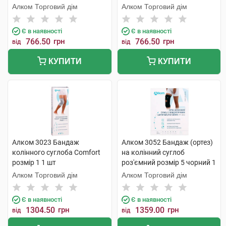
Алком Торговий дім
Алком Торговий дім
Є в наявності
Є в наявності
766.50
грн
766.50
грн
від
від
КУПИТИ
КУПИТИ
Алком 3023 Бандаж
Алком 3052 Бандаж (ортез)
колінного суглоба Comfort
на колінний суглоб
розмір 1 1 шт
роз'ємний розмір 5 чорний 1
шт
Алком Торговий дім
Алком Торговий дім
Є в наявності
Є в наявності
1304.50
грн
1359.00
грн
від
від