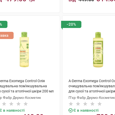
грн
КУПИТИ
КУПИТИ
%
−20%
тавка
erma Exomega Control Олія
A-Derma Exomega Control О
ищувальна пом'якшувальна
очищувальна пом'якшувал
 сухої та атопічної шкіри 200 мл
для сухої та атопічної шкір
флакон
1 флакон
єр Фабр Дермо-Косметик
П'єр Фабр Дермо-Косметик
Є в наявності
Є в наявності