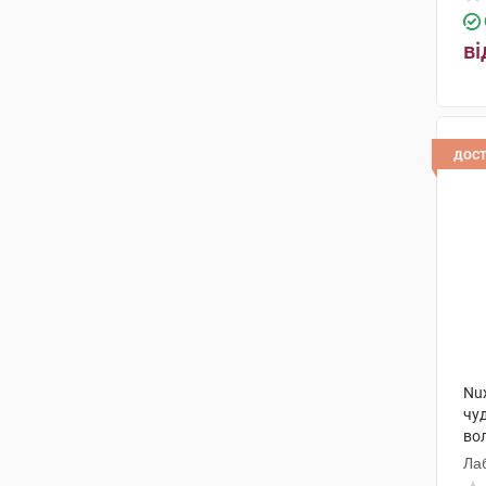
ві
дос
Nux
чуд
во
Ла