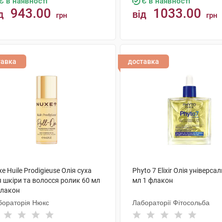
Є в наявності
Є в наявності
943.00
1033.00
д
від
грн
грн
КУПИТИ
КУПИТИ
тавка
доставка
e Huile Prodigieuse Олія суха
Phyto 7 Elixir Олія універса
 шкіри та волосся ролик 60 мл
мл 1 флакон
флакон
бораторія Нюкс
Лабораторії Фітосольба