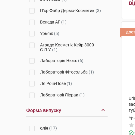
ві
П'єр Фабр Дермо-Косметик
(3)
Веледа АГ
(1)
дос
Урьяж
(5)
Аградо Косметік Кейр 3000
С.Л.У.
(1)
Лабораторія Нюкс
(6)
Лабораторії Фітосольба
(1)
Ля Рош-Позе
(1)
Лабораторії Лієрак
(1)
Uri
за
Форма випуску
ту
Ур
олія
(17)