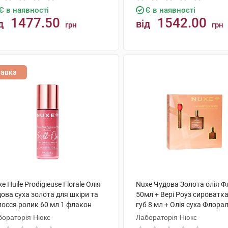
Є в наявності
Є в наявності
1477.50
1542.00
д
від
грн
грн
КУПИТИ
КУПИТИ
тавка
e Huile Prodigieuse Florale Олія
Nuxe Чудова Золота олія 
ова суха золота для шкіри та
50мл + Вері Роуз сироватк
лосся ролик 60 мл 1 флакон
губ 8 мл + Олія суха Флора
1 набір
бораторія Нюкс
Лабораторія Нюкс