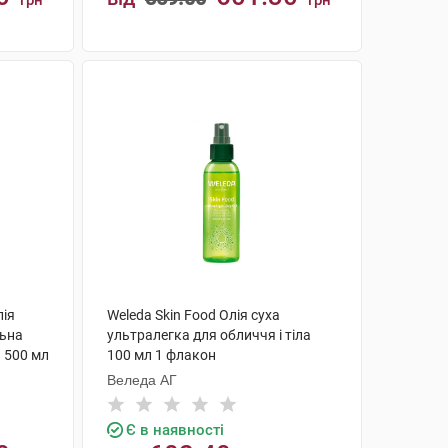
грн
грн
КУПИТИ
лія
Weleda Skin Food Олія суха
ьна
ультралегка для обличчя і тіла
и 500 мл
100 мл 1 флакон
Веледа АГ
Є в наявності