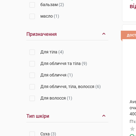
бальзам
(2)
ві
масло
(1)
Призначення
дос
Для тіла
(4)
Для обличчя та тіла
(9)
Для обличчя
(1)
Для обличчя, тіла, волосся
(6)
Для волосся
(1)
Ave
оч
400
Тип шкіри
П'
Суха
(3)