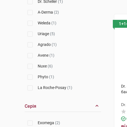
Dr. Scheller
(1)
A-Derma
(2)
Weleda
(1)
1+1
Uriage
(5)
Agrado
(1)
Avene
(1)
Nuxe
(6)
Phyto
(1)
Dr.
La Roche-Posay
(1)
ба
Lierac
(1)
Dr.
Серія
Exomega
(2)
ві