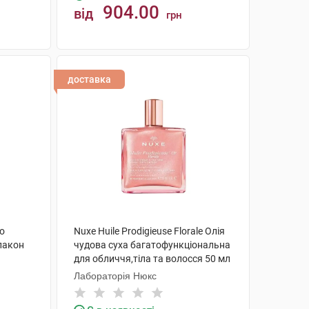
904.00
від
грн
КУПИТИ
доставка
ло
Nuxe Huile Prodigieuse Florale Олія
лакон
чудова суха багатофункціональна
для обличчя,тіла та волосся 50 мл
1 флакон
Лабораторія Нюкс