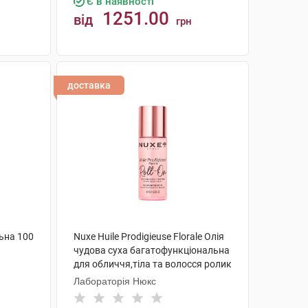
Є в наявності
1251.00
від
грн
КУПИТИ
доставка
льна 100
Nuxe Huile Prodigieuse Florale Олія
чудова суха багатофункціональна
для обличчя,тіла та волосся ролик
60 мл 1 флакон
Лабораторія Нюкс