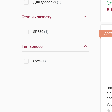
Для дорослих
(1)
ві
Ступінь захисту
SPF30
(1)
дос
Тип волосся
Сухе
(1)
Ur
лі
св
Ур