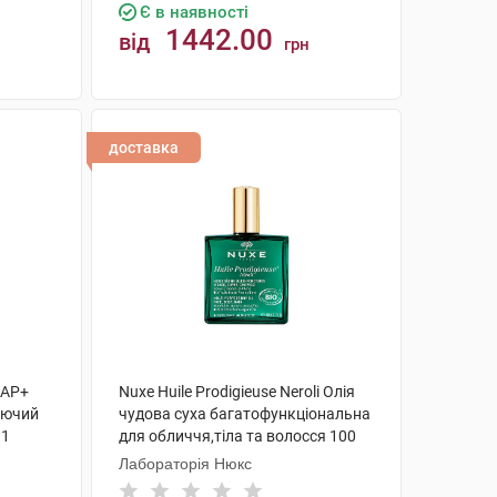
Є в наявності
1442.00
від
грн
КУПИТИ
доставка
 AP+
Nuxe Huile Prodigieuse Neroli Олія
уючий
чудова суха багатофункціональна
 1
для обличчя,тіла та волосся 100
мл 1 флакон
Лабораторія Нюкс