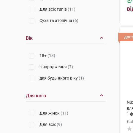
ві
Для всіх типів
(11)
Суха та атопічна
(6)
дос
Вік
18+
(13)
з народження
(7)
для будь-якого віку
(1)
Для кого
Nux
для
Для жінок
(11)
1 
Ла
Для всіх
(9)