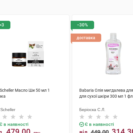
=3
−30%
доставка
 Scheller Масло Ши 50 мл 1
Babaria Олія мигдалева для
нка
для сухої шкіри 300 мл 1 ф
 Scheller
Беріоска С.Л.
Є в наявності
Є в наявності
479.00
314.3
д
від
449.00