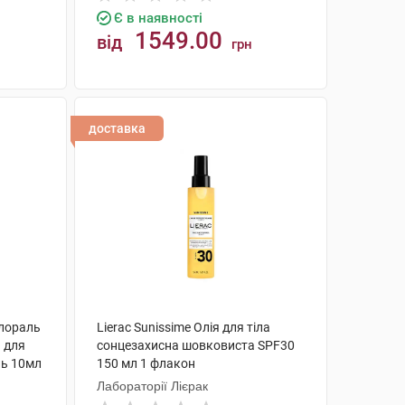
Є в наявності
1549.00
від
грн
КУПИТИ
доставка
Флораль
Lierac Sunissime Олія для тіла
а для
сонцезахисна шовковиста SPF30
ль 10мл
150 мл 1 флакон
Лабораторії Лієрак