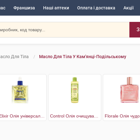
нас
Франшиза
Наші аптеки
Оплата і доставка
Акції
З
асло Для Тіла
Масло Для Тіла У Кам'янці-Подільському
7 Elixir Олія універсальна
Control Олія очищувальна пом'якшувальна для сухої та атопічної шкіри