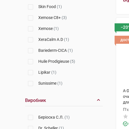
Skin Food
(1)
Xemose C8+
(3)
−20
Xemose
(1)
XeraCalm A.D
(1)
дос
Bariederm-CICA
(1)
Huile Prodigieuse
(5)
Lipikar
(1)
Sunissime
(1)
A-D
оч
Виробник
для
1 
П'
Беріоска С.Л.
(1)
Dr. Scheller
(1)