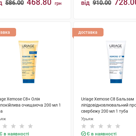
468.80
728.0
д
586.00
від
910.00
грн
КУПИТИ
КУПИТИ
тавка
доставка
age Xemose C8+ Олія
Uriage Xemose C8 Бальзам
спокійлива очищаюча 200 мл 1
ліпідовідновлювальний пр
ба
свербежу 200 мл 1 туба
ьяж
Урьяж
Є в наявності
Є в наявності