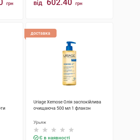
0
602.40
від
грн
грн
КУПИТИ
доставка
Uriage Xemose Олія заспокійлива
оти
очищаюча 500 мл 1 флакон
Урьяж
Є в наявності