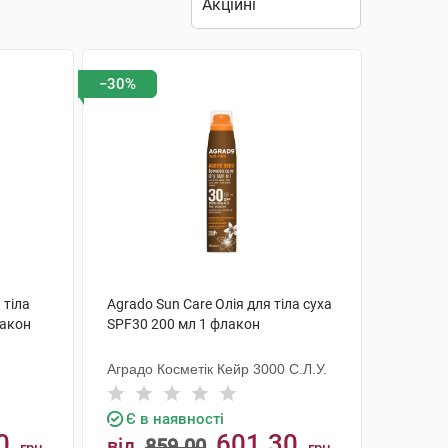
−30%
 тіла
Agrado Sun Care Олія для тіла суха
лакон
SPF30 200 мл 1 флакон
Аградо Косметік Кейр 3000 С.Л.У.
Є в наявності
0
601.30
від
859.00