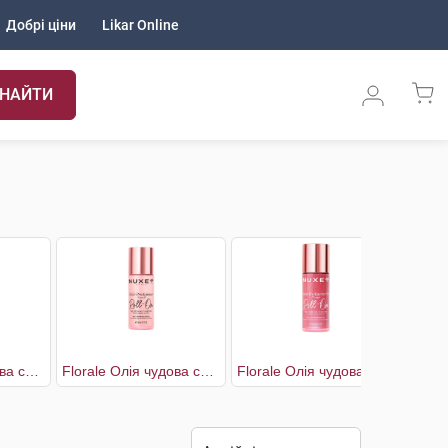
Добрі ціни
Likar Online
НАЙТИ
Florale Олія чудова суха багатофункціональна для обличчя,тіла та волосся
Florale Олія чудова суха багатофункціональна для обличчя,тіла та волосся ролик
Florale Олія чудова суха золота для шкіри та волосся ролик