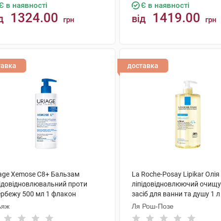
Є в наявності
Є в наявності
1324.00
1419.00
д
від
грн
грн
КУПИТИ
КУПИТИ
тавка
доставка
iage Xemose C8+ Бальзам
La Roche-Posay Lipikar Олія
підовідновлювальний проти
ліпідовідновлюючий очищ
ербежу 500 мл 1 флакон
засіб для ванни та душу 1 л
флакон
ьяж
Ля Рош-Позе