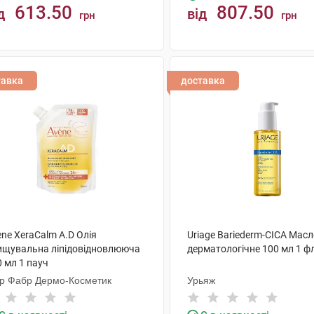
613.50
807.50
д
від
грн
грн
КУПИТИ
КУПИТИ
тавка
доставка
ne XeraCalm A.D Олія
Uriage Bariederm-CICA Мас
ищувальна ліпідовідновлююча
дерматологічне 100 мл 1 ф
 мл 1 пауч
єр Фабр Дермо-Косметик
Урьяж