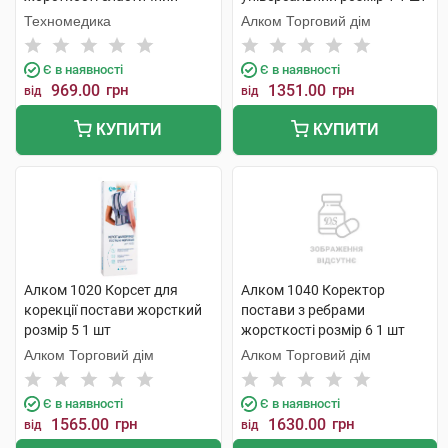
розмір XL/XXL 1 шт
Техномедика
Алком Торговий дім
Є в наявності
Є в наявності
969.00
грн
1351.00
грн
від
від
КУПИТИ
КУПИТИ
Алком 1020 Корсет для
Алком 1040 Коректор
корекції постави жорсткий
постави з ребрами
розмір 5 1 шт
жорсткості розмір 6 1 шт
Алком Торговий дім
Алком Торговий дім
Є в наявності
Є в наявності
1565.00
грн
1630.00
грн
від
від