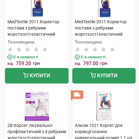
MedTextile 2011 Коректор
MedTextile 2011 Коректор
постави з ребрами
постави з ребрами
жорсткості еластичний
жорсткості еластичний
розмір L 1 шт
розмір М 1 шт
Техномедика
Техномедика
Є в наявності
Є в наявності
759.20
грн
797.00
грн
від
від
КУПИТИ
КУПИТИ
2B Корсет лікувально-
Алком 1021 Корсет для
профілактичний з 4 ребрами
корекції осанки
жорсткості еластичний
універсальний розмір 1 1 шт