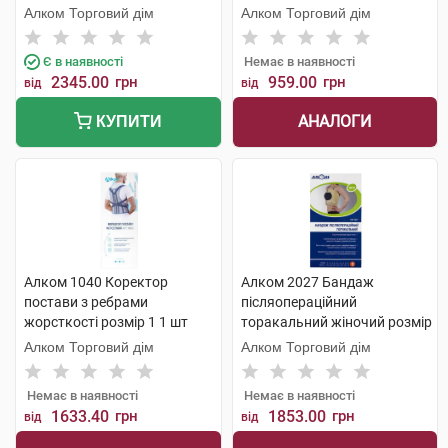
Алком Торговий дім
Алком Торговий дім
Є в наявності
Немає в наявності
2345.00
грн
959.00
грн
від
від
АНАЛОГИ
КУПИТИ
Алком 1040 Коректор
Алком 2027 Бандаж
постави з ребрами
післяопераційний
жорсткості розмір 1 1 шт
торакальний жіночий розмір
3 1 шт
Алком Торговий дім
Алком Торговий дім
Немає в наявності
Немає в наявності
1633.40
грн
1853.00
грн
від
від