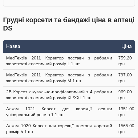
Грудні корсети та бандажі ціна в аптеці
DS
Назва
Ціна
MedTextile 2011 Коректор постави з ребрами
759.20
жорсткості еластичний розмір L 1 шт
грн
MedTextile 2011 Коректор постави з ребрами
797.00
жорсткості еластичний розмір М 1 шт
грн
2B Корсет лікувально-профілактичний з 4 ребрами
969.00
жорсткості еластичний розмір XL/XXL 1 шт
грн
Алком 1021 Корсет для корекції осанки
1351.00
універсальний розмір 1 1 шт
грн
Алком 1020 Корсет для корекції постави жорсткий
1565.00
розмір 5 1 шт
грн