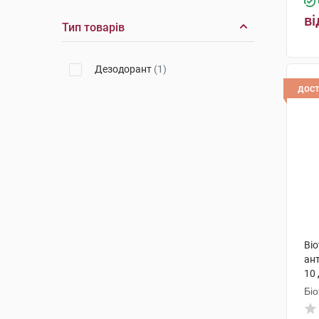
ві
Тип товарів
Дезодорант
(1)
дос
Bio
ант
10 
фл
Біо