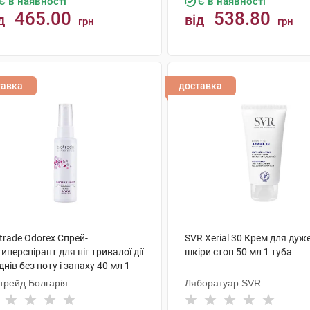
Є в наявності
Є в наявності
465.00
538.80
д
від
грн
грн
КУПИТИ
КУПИТИ
тавка
доставка
trade Odorex Спрей-
SVR Xerial 30 Крем для дуже
иперспірант для ніг тривалої дії
шкіри стоп 50 мл 1 туба
днів без поту і запаху 40 мл 1
акон
трейд Болгарія
Ляборатуар SVR