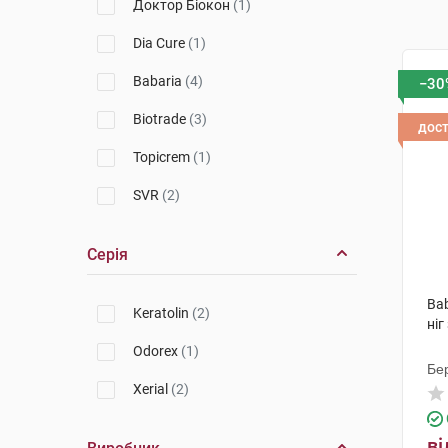
Доктор Біокон
(1)
Dia Cure
(1)
Babaria
(4)
−30
Biotrade
(3)
дос
Topicrem
(1)
SVR
(2)
Серія
Ba
Keratolin
(2)
ніг
Odorex
(1)
Бер
Xerial
(2)
ві