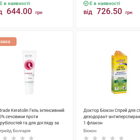
Є в наявності
Є в наявності
644.00
726.50
д
від
грн
грн
КУПИТИ
КУПИТИ
тавка
trade Keratolin Гель інтенсивний
Доктор Біокон Спрей для с
40% сечовини проти
дезодорант-антиперспиран
рубілостей та для догляду за
1 флакон
тями 15 мл 1 туба
трейд Болгарія
Біокон