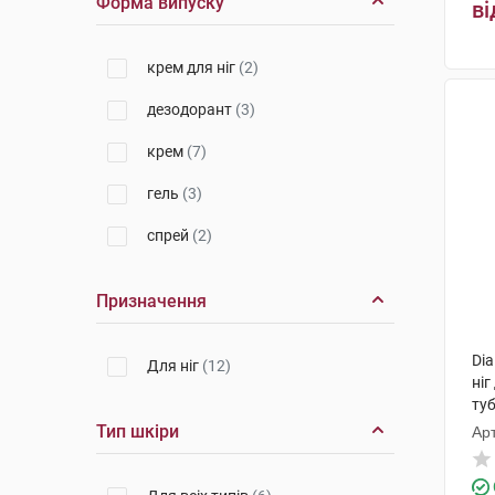
Форма випуску
ві
крем для ніг
(2)
дезодорант
(3)
крем
(7)
гель
(3)
спрей
(2)
Призначення
Dia
Для ніг
(12)
ніг
ту
Тип шкіри
Арт
КМ