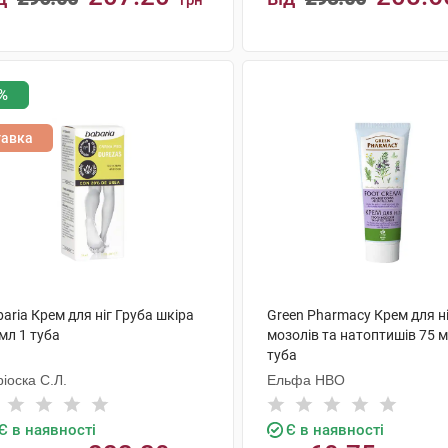
грн
КУПИТИ
КУПИТИ
%
тавка
aria Крем для ніг Груба шкіра
Green Pharmacy Крем для н
мл 1 туба
мозолів та натоптишів 75 м
туба
іоска С.Л.
Ельфа НВО
Є в наявності
Є в наявності