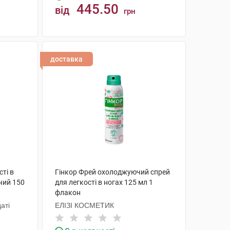
445.50
від
грн
КУПИТИ
доставка
сті в
Гінкор Фрей охолоджуючий спрей
чий 150
для легкості в ногах 125 мл 1
флакон
аті
ЕЛІЗІ КОСМЕТИК