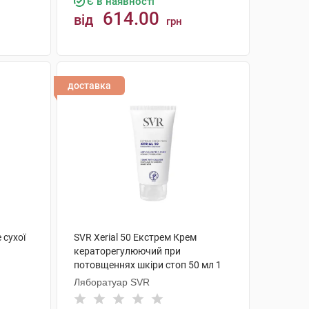
Є в наявності
614.00
від
грн
КУПИТИ
доставка
 сухої
SVR Xerial 50 Екстрем Крем
кераторегулюючий при
потовщеннях шкіри стоп 50 мл 1
туба
Ляборатуар SVR