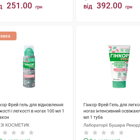
251.00
392.00
д
від
грн
грн
КУПИТИ
КУПИТИ
тавка
кор Фрей гель для відновлення
Гінкор Фрей Гель для легко
жості і легкості в ногах 100 мл 1
ногах інтенсивний освіжаю
акон
мл 1 туба
ІЗІ КОСМЕТИК
Лабораторії Бушара Рекорд