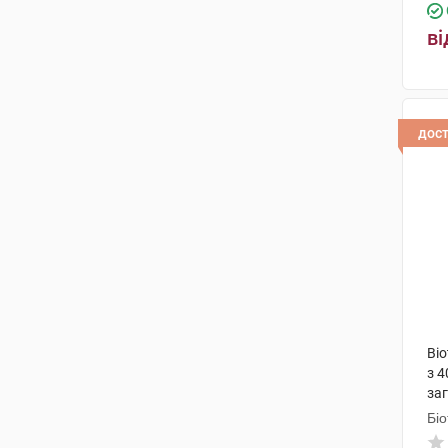
ві
дос
Bio
з 
заг
ніг
Біо