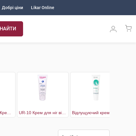
Добрі ціни
Likar Online
НАЙТИ
Diabetic Formula Крем для ніг для сухої шкіри стоп
UR-10 Крем для ніг від натоптишів та мозолів
Відлущуючий крем з 25% сечовини для пом'якшення стоп та п'ят