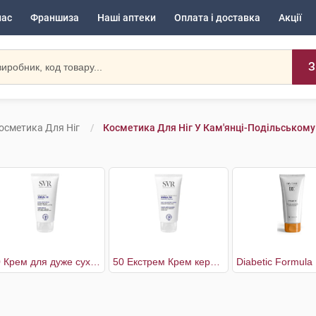
нас
Франшиза
Наші аптеки
Оплата і доставка
Акції
З
осметика Для Ніг
Косметика Для Ніг У Кам'янці-Подільському
30 Крем для дуже сухої шкіри стоп
50 Екстрем Крем кераторегулюючий при потовщеннях шкіри стоп