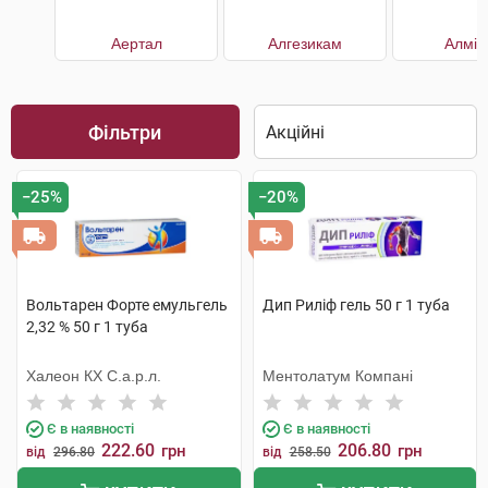
Аертал
Алгезикам
Алмір
Фільтри
−25%
−20%
Вольтарен Форте емульгель
Дип Риліф гель 50 г 1 туба
2,32 % 50 г 1 туба
Халеон КХ С.а.р.л.
Ментолатум Компані
Є в наявності
Є в наявності
222.60
206.80
грн
грн
від
296.80
від
258.50