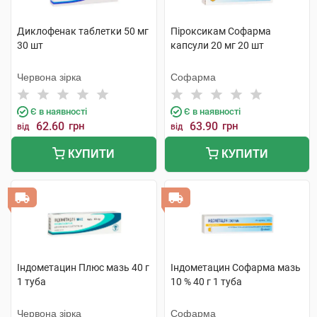
Диклофенак таблетки 50 мг
Піроксикам Софарма
30 шт
капсули 20 мг 20 шт
Червона зірка
Софарма
Є в наявності
Є в наявності
62.60
грн
63.90
грн
від
від
КУПИТИ
КУПИТИ
Індометацин Плюс мазь 40 г
Індометацин Софарма мазь
1 туба
10 % 40 г 1 туба
Червона зірка
Софарма