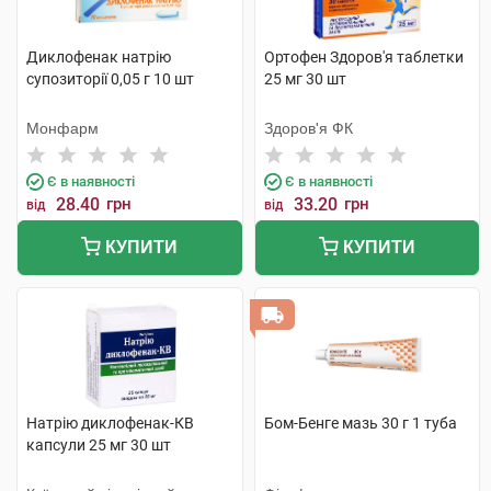
Диклофенак натрію
Ортофен Здоров'я таблетки
супозиторії 0,05 г 10 шт
25 мг 30 шт
Монфарм
Здоров'я ФК
Є в наявності
Є в наявності
28.40
грн
33.20
грн
від
від
КУПИТИ
КУПИТИ
Натрію диклофенак-КВ
Бом-Бенге мазь 30 г 1 туба
капсули 25 мг 30 шт