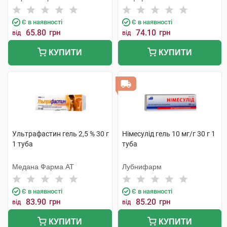
Є в наявності
Є в наявності
65.80
грн
74.10
грн
від
від
КУПИТИ
КУПИТИ
Ультрафастин гель 2,5 % 30 г
Німесулід гель 10 мг/г 30 г 1
1 туба
туба
Медана Фарма АТ
Лубнифарм
Є в наявності
Є в наявності
83.90
грн
85.20
грн
від
від
КУПИТИ
КУПИТИ