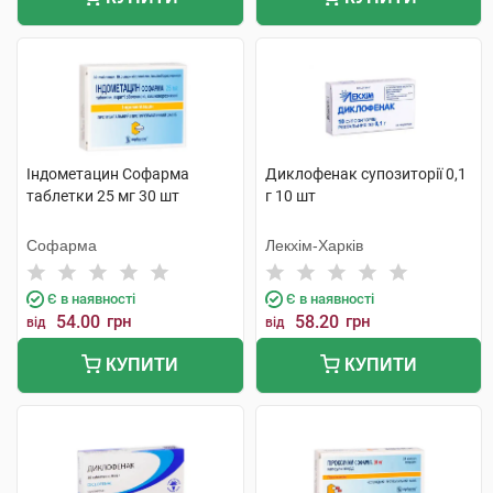
Індометацин Софарма
Диклофенак супозиторії 0,1
таблетки 25 мг 30 шт
г 10 шт
Софарма
Лекхім-Харків
Є в наявності
Є в наявності
54.00
грн
58.20
грн
від
від
КУПИТИ
КУПИТИ