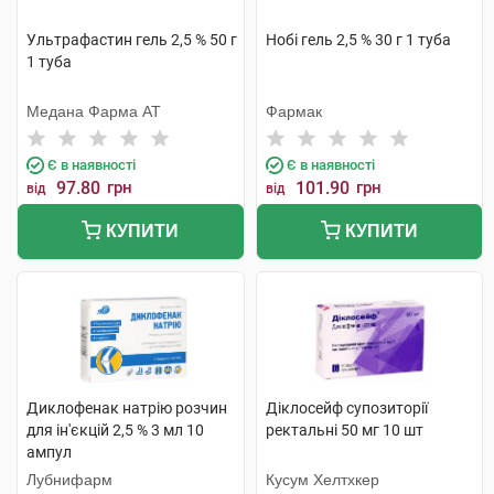
Ультрафастин гель 2,5 % 50 г
Нобі гель 2,5 % 30 г 1 туба
1 туба
Медана Фарма АТ
Фармак
Є в наявності
Є в наявності
97.80
грн
101.90
грн
від
від
КУПИТИ
КУПИТИ
Диклофенак натрію розчин
Діклосейф супозиторії
для ін'єкцій 2,5 % 3 мл 10
ректальні 50 мг 10 шт
ампул
Лубнифарм
Кусум Хелтхкер