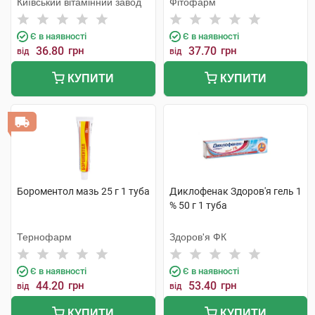
Київський вітамінний завод
Фітофарм
Є в наявності
Є в наявності
36.80
грн
37.70
грн
від
від
КУПИТИ
КУПИТИ
Бороментол мазь 25 г 1 туба
Диклофенак Здоров'я гель 1
% 50 г 1 туба
Тернофарм
Здоров'я ФК
Є в наявності
Є в наявності
44.20
грн
53.40
грн
від
від
КУПИТИ
КУПИТИ