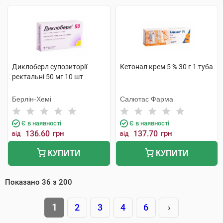
Диклоберл супозиторії
Кетонал крем 5 % 30 г 1 туба
ректальні 50 мг 10 шт
Берлін-Хемі
Салютас Фарма
Є в наявності
Є в наявності
136.60
грн
137.70
грн
від
від
КУПИТИ
КУПИТИ
Показано
36
з
200
1
2
3
4
6
›