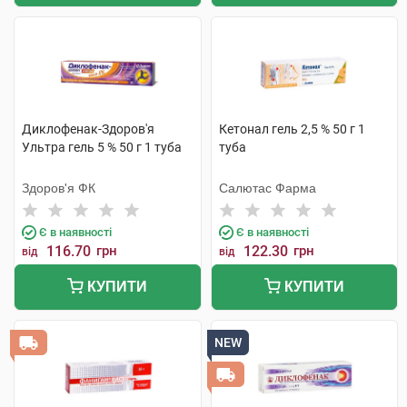
Диклофенак-Здоров'я
Кетонал гель 2,5 % 50 г 1
Ультра гель 5 % 50 г 1 туба
туба
Здоров'я ФК
Салютас Фарма
Є в наявності
Є в наявності
116.70
грн
122.30
грн
від
від
КУПИТИ
КУПИТИ
NEW