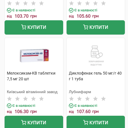
Є в наявності
Є в наявності
103.70
грн
105.60
грн
від
від
КУПИТИ
КУПИТИ
Мелоксикам-КВ таблетки
Диклофенак гель 50 мг/г 40
7,5 мг 20 шт
г 1 туба
Київський вітамінний завод
Лубнифарм
Є в наявності
Є в наявності
106.30
грн
107.60
грн
від
від
КУПИТИ
КУПИТИ