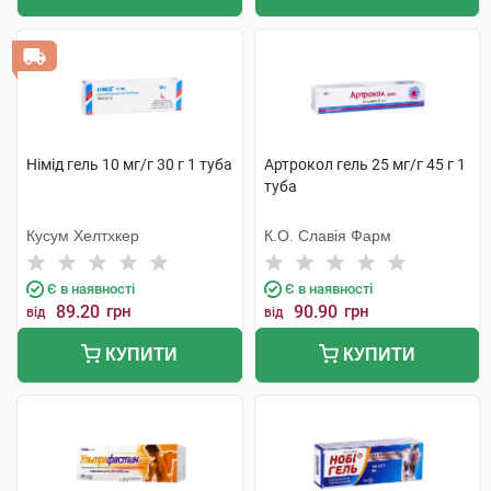
Німід гель 10 мг/г 30 г 1 туба
Артрокол гель 25 мг/г 45 г 1
туба
Кусум Хелтхкер
К.О. Славія Фарм
Є в наявності
Є в наявності
89.20
грн
90.90
грн
від
від
КУПИТИ
КУПИТИ