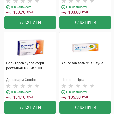
Є в наявності
Є в наявності
133.70
грн
133.80
грн
від
від
КУПИТИ
КУПИТИ
Вольтарен супозиторії
Альгозан гель 35 г 1 туба
ректальні 100 мг 5 шт
Дельфарм Хюнінг
Червона зірка
Є в наявності
Є в наявності
134.10
грн
135.30
грн
від
від
КУПИТИ
КУПИТИ