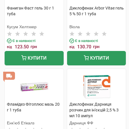
Фаниган Фаст гель 30 г 1
Диклофенак Arbor Vitae гель
туба
5 % 50 г 1 туба
Кусум Хелтхкер
Віола
Є в наявності
Є в наявності
123.50
грн
130.70
грн
від
від
КУПИТИ
КУПИТИ
Фламідез Фітоплюс мазь 20
Диклофенак Дарниця
г 1 туба
розчин для ін'єкцій 2,5 % 3
мл 10 ампул
Енк'юб Етікалз
Дарниця ФФ