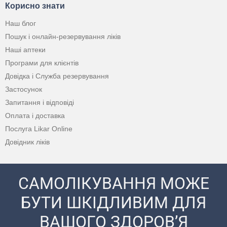
Корисно знати
Наш блог
Пошук і онлайн-резервування ліків
Наші аптеки
Програми для клієнтів
Довідка і Служба резервування
Застосунок
Запитання і відповіді
Оплата і доставка
Послуга Likar Online
Довідник ліків
САМОЛІКУВАННЯ МОЖЕ
БУТИ ШКІДЛИВИМ ДЛЯ
ВАШОГО ЗДОРОВ’Я