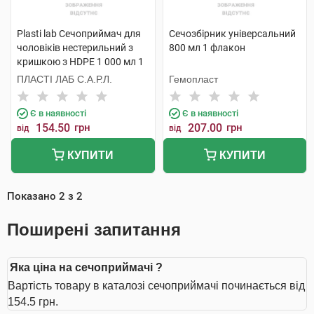
Plasti lab Сечоприймач для
Сечозбірник універсальний
чоловіків нестерильний з
800 мл 1 флакон
кришкою з HDPE 1 000 мл 1
шт
ПЛАСТІ ЛАБ С.А.Р.Л.
Гемопласт
Є в наявності
Є в наявності
154.50
грн
207.00
грн
від
від
КУПИТИ
КУПИТИ
Показано
2
з
2
Поширені запитання
Яка ціна на сечоприймачі ?
Вартість товару в каталозі сечоприймачі починається від
154.5 грн.