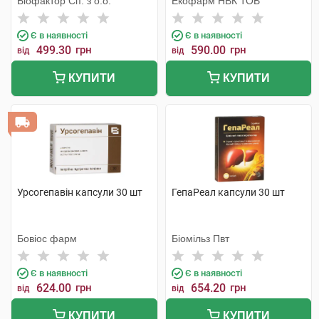
Біофактор Сп. з о.о.
Екофарм НВК ТОВ
Є в наявності
Є в наявності
499.30
грн
590.00
грн
від
від
КУПИТИ
КУПИТИ
Урсогепавін капсули 30 шт
ГепаРеал капсули 30 шт
Бовіос фарм
Біомільз Пвт
Є в наявності
Є в наявності
624.00
грн
654.20
грн
від
від
КУПИТИ
КУПИТИ