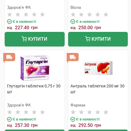
Здоров'я ФК
Віола
Є в наявності
Є в наявності
227.40
грн
250.00
грн
від
від
КУПИТИ
КУПИТИ
Глутаргін таблетки 0,75 г 30
Антраль таблетки 200 мг 30
шт
шт
Здоров'я ФК
Фармак
Є в наявності
Є в наявності
257.30
грн
292.50
грн
від
від