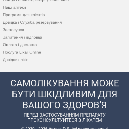
Наші аптеки
Програми для клієнтів
Довідка і Служба резервування
Застосунок
Запитання і відповіді
Оплата і доставка
Послуга Likar Online
Довідник ліків
САМОЛІКУВАННЯ МОЖЕ
БУТИ ШКІДЛИВИМ ДЛЯ
ВАШОГО ЗДОРОВ’Я
ПЕРЕД ЗАСТОСУВАННЯМ ПРЕПАРАТУ
ПРОКОНСУЛЬТУЙТЕСЯ З ЛІКАРЕМ
© 2020 - 2026 Аптека D.S. Усі права захищені