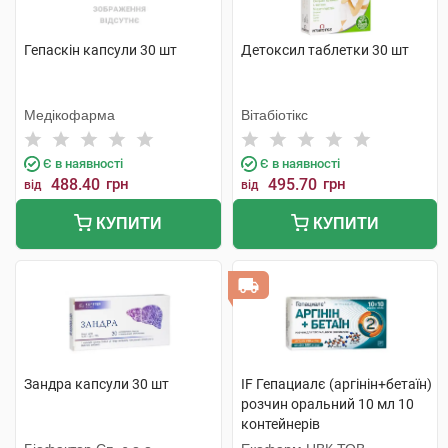
Гепаскін капсули 30 шт
Детоксил таблетки 30 шт
Медікофарма
Вітабіотікс
Є в наявності
Є в наявності
488.40
грн
495.70
грн
від
від
КУПИТИ
КУПИТИ
Зандра капсули 30 шт
IF Гепациалє (аргінін+бетаїн)
розчин оральний 10 мл 10
контейнерів