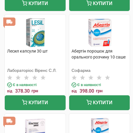
КУПИТИ
КУПИТИ
Лесил капсули 30 шт
Абертін порошок для
орального розчину 10 саше
Лабораторіос Віренс С.Л.
Софарма
Є в наявності
Є в наявності
378.30
грн
398.00
грн
від
від
КУПИТИ
КУПИТИ