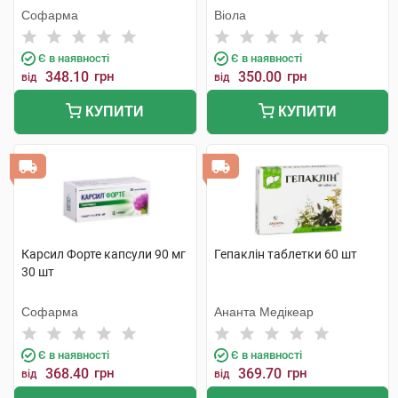
Софарма
Віола
Є в наявності
Є в наявності
348.10
грн
350.00
грн
від
від
КУПИТИ
КУПИТИ
Карсил Форте капсули 90 мг
Гепаклін таблетки 60 шт
30 шт
Софарма
Ананта Медікеар
Є в наявності
Є в наявності
368.40
грн
369.70
грн
від
від