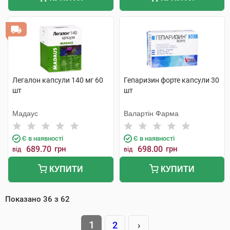
Легалон капсули 140 мг 60
Гепаризин форте капсули 30
шт
шт
Мадаус
Валартін Фарма
Є в наявності
Є в наявності
689.70
грн
698.00
грн
від
від
КУПИТИ
КУПИТИ
Показано
36
з
62
1
2
›