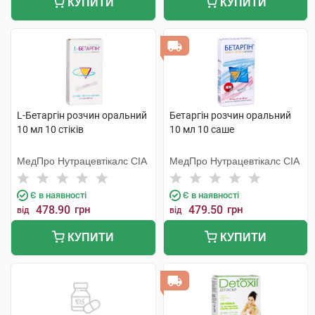
КУПИТИ
КУПИТИ
L-Бетаргін розчин оральний
Бетаргін розчин оральний
10 мл 10 стіків
10 мл 10 саше
МедПро Нутрацевтікалс СІА
МедПро Нутрацевтікалс СІА
Є в наявності
Є в наявності
478.90
грн
479.50
грн
від
від
КУПИТИ
КУПИТИ