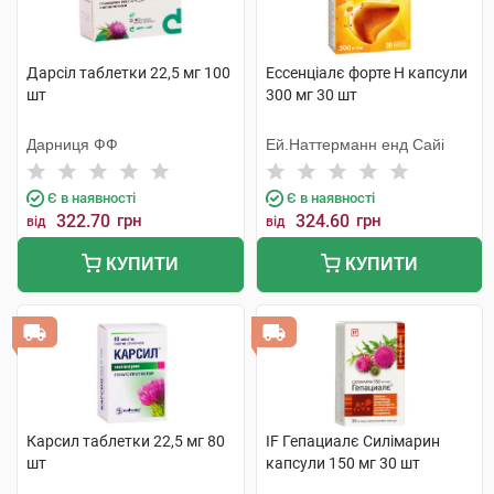
Дарсіл таблетки 22,5 мг 100
Ессенціалє форте Н капсули
шт
300 мг 30 шт
Дарниця ФФ
Ей.Наттерманн енд Сайі
Є в наявності
Є в наявності
322.70
грн
324.60
грн
від
від
КУПИТИ
КУПИТИ
Карсил таблетки 22,5 мг 80
IF Гепациалє Силімарин
шт
капсули 150 мг 30 шт