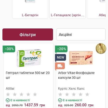
L-Бетаргін
L-Гепациалє (аргінін+бетаїн+L-карнітин)
Аберт
Фільтри
−30%
−20%
NEW
Гептрал таблетки 500 мг 20
Arbor Vitae Фосфоціале
шт
капсули 30 шт
Аббві
Куртіс Хелс Капс
Є в наявності
Є в наявності
1437.59
260.00
грн
грн
від
2053.70
від
325.00