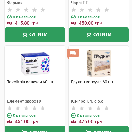
Фармак
Чарлі ПП
Є в наявності
Є в наявності
415.80
грн
450.00
грн
від
від
КУПИТИ
КУПИТИ
ТоксіКлін капсули 60 шт
Ерудин капсули 60 шт
Елемент здоров'я
Юніпро Сп. с о.о.
Є в наявності
Є в наявності
451.00
грн
476.00
грн
від
від