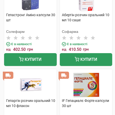
Гепастронг Аміно капсули 30
Абертін розчин оральний 10
шт
мл 10 саше
Солефарм
Софарма
Є в наявності
Є в наявності
402.50
грн
410.50
грн
від
від
КУПИТИ
КУПИТИ
Гепаргін розчин оральний 10
IF Гепациалє Форте капсули
мл 10 флакон
30 шт