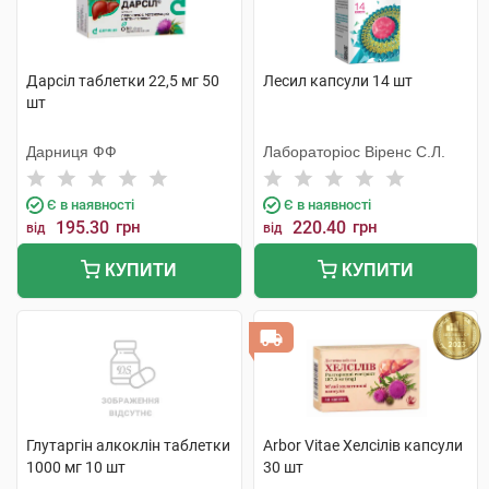
Дарсіл таблетки 22,5 мг 50
Лесил капсули 14 шт
шт
Дарниця ФФ
Лабораторіос Віренс С.Л.
Є в наявності
Є в наявності
195.30
грн
220.40
грн
від
від
КУПИТИ
КУПИТИ
Глутаргiн алкоклiн таблетки
Arbor Vitae Хелсілів капсули
1000 мг 10 шт
30 шт