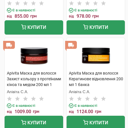
волосся 200 мл 1 туба
Інтернаціональ
Є в наявності
Є в наявності
855.00
грн
978.00
грн
від
від
КУПИТИ
КУПИТИ
Apivita Маска для волосся
Apivita Маска для волосся
Захист кольору з протеїнами
Кератинове відновлення 200
кіноа та медом 200 мл 1
мл 1 банка
банка
Апівіта С.А.
Апівіта С.А.
Є в наявності
Є в наявності
1009.00
грн
1124.00
грн
від
від
КУПИТИ
КУПИТИ