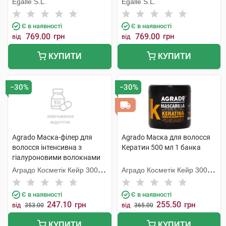
Egalle S.L.
Egalle S.L.
Є в наявності
Є в наявності
769.00
грн
769.00
грн
від
від
КУПИТИ
КУПИТИ
−30%
−30%
Agrado Маска-філер для
Agrado Маска для волосся
волосся інтенсивна з
Кератин 500 мл 1 банка
гіалуроновими волокнами
400 мл 1 банка
Аградо Косметік Кейр 3000
Аградо Косметік Кейр 3000
С.Л.У.
С.Л.У.
Є в наявності
Є в наявності
247.10
255.50
грн
грн
від
353.00
від
365.00
КУПИТИ
КУПИТИ