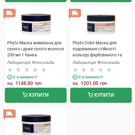
Phyto Маска живильна для
Phyto Color Маска для
сухого і дуже сухого волосся
подовження стійкості
200 мл 1 банка
кольору фарбованого та
мелірованого волосся 200
Лабораторії Фітосольба
Лабораторії Фітосольба
мл 1 банка
Є в наявності
Є в наявності
1148.00
грн
1201.00
грн
від
від
КУПИТИ
КУПИТИ