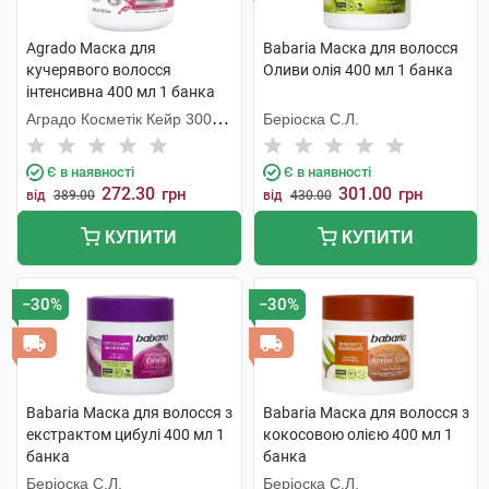
Agrado Маска для
Babaria Маска для волосся
кучерявого волосся
Оливи олія 400 мл 1 банка
інтенсивна 400 мл 1 банка
Аградо Косметік Кейр 3000
Беріоска С.Л.
С.Л.У.
Є в наявності
Є в наявності
272.30
301.00
грн
грн
від
389.00
від
430.00
КУПИТИ
КУПИТИ
−30%
−30%
Babaria Маска для волосся з
Babaria Маска для волосся з
екстрактом цибулі 400 мл 1
кокосовою олією 400 мл 1
банка
банка
Беріоска С.Л.
Беріоска С.Л.