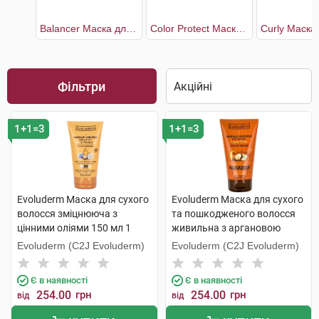
Balancer Маска для волосся балансуюча жіноча
Color Protect Маска для захисту кольору волосся 3в1 жіноча
Фільтри
1+1=3
1+1=3
Evoluderm Маска для сухого
Evoluderm Маска для сухого
волосся зміцнююча з
та пошкодженого волосся
цінними оліями 150 мл 1
живильна з аргановою
туба
олією 150 мл 1 туба
Evoluderm (C2J Evoluderm)
Evoluderm (C2J Evoluderm)
Є в наявності
Є в наявності
254.00
грн
254.00
грн
від
від