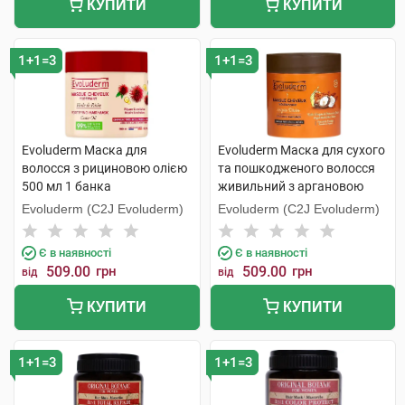
КУПИТИ
КУПИТИ
1+1=3
1+1=3
Evoluderm Маска для
Evoluderm Маска для сухого
волосся з рициновою олією
та пошкодженого волосся
500 мл 1 банка
живильний з аргановою
олією 500 мл 1 банка
Evoluderm (C2J Evoluderm)
Evoluderm (C2J Evoluderm)
Є в наявності
Є в наявності
509.00
грн
509.00
грн
від
від
КУПИТИ
КУПИТИ
1+1=3
1+1=3