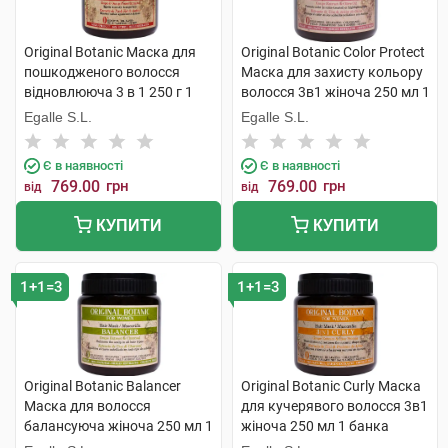
Original Botanic Маска для
Original Botanic Color Protect
пошкодженого волосся
Маска для захисту кольору
відновлююча 3 в 1 250 г 1
волосся 3в1 жіноча 250 мл 1
банка
банка
Egalle S.L.
Egalle S.L.
Є в наявності
Є в наявності
769.00
грн
769.00
грн
від
від
КУПИТИ
КУПИТИ
1+1=3
1+1=3
Original Botanic Balancer
Original Botanic Curly Маска
Маска для волосся
для кучерявого волосся 3в1
балансуюча жіноча 250 мл 1
жіноча 250 мл 1 банка
банка