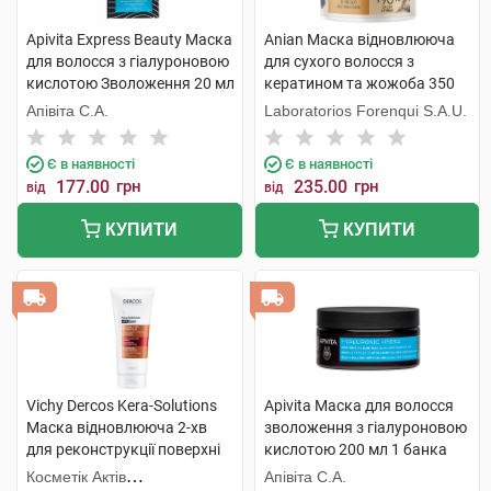
Apivita Express Beauty Маска
Anian Маска відновлююча
для волосся з гіалуроновою
для сухого волосся з
кислотою Зволоження 20 мл
кератином та жожоба 350
1 пакет
мл 1 банка
Апівіта С.А.
Laboratorios Forenqui S.A.U.
Є в наявності
Є в наявності
177.00
грн
235.00
грн
від
від
КУПИТИ
КУПИТИ
Vichy Dercos Kera-Solutions
Apivita Маска для волосся
Маска відновлююча 2-хв
зволоження з гіалуроновою
для реконструкції поверхні
кислотою 200 мл 1 банка
пошкодженого ослабленого
Косметік Актів
Апівіта С.А.