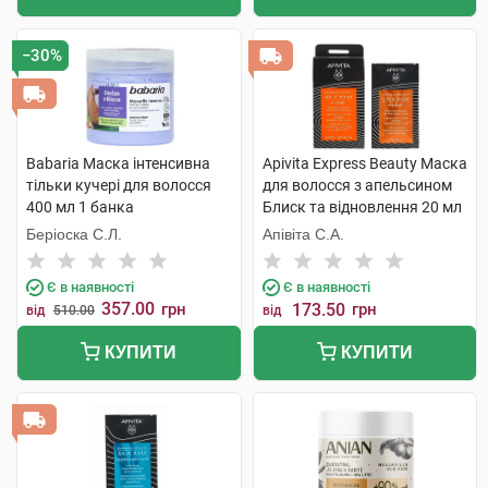
−30%
Babaria Маска інтенсивна
Apivita Express Beauty Маска
тільки кучері для волосся
для волосся з апельсином
400 мл 1 банка
Блиск та відновлення 20 мл
1 пакет
Беріоска С.Л.
Апівіта С.А.
Є в наявності
Є в наявності
357.00
грн
173.50
грн
від
510.00
від
КУПИТИ
КУПИТИ