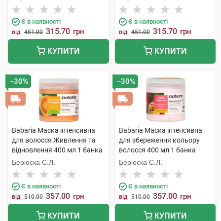
Є в наявності
Є в наявності
315.70
315.70
грн
грн
від
451.00
від
451.00
КУПИТИ
КУПИТИ
−30%
−30%
Babaria Маска інтенсивна
Babaria Маска інтенсивна
для волосся Живлення та
для збереження кольору
відновлення 400 мл 1 банка
волосся 400 мл 1 банка
Беріоска С.Л.
Беріоска С.Л.
Є в наявності
Є в наявності
357.00
357.00
грн
грн
від
510.00
від
510.00
КУПИТИ
КУПИТИ