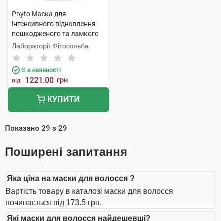
Phyto Маска для
інтенсивного відновлення
пошкодженого та ламкого
волосся 200 мл 1 банка
Лабораторії Фітосольба
Є в наявності
1221.00
грн
від
КУПИТИ
Показано
29
з
29
Поширені запитання
Яка ціна на маски для волосся ?
Вартість товару в каталозі маски для волосся
починається від 173.5 грн.
Які маски для волосся найдешевші?