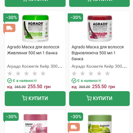
−30%
−30%
Agrado Маска для волосся
Agrado Маска для волосся
Живлення 500 мл 1 банка
Відновлююча 500 мл 1
банка
Аградо Косметік Кейр 3000
Аградо Косметік Кейр 3000
С.Л.У.
С.Л.У.
Є в наявності
Є в наявності
255.50
255.50
грн
грн
від
365.00
від
365.00
КУПИТИ
КУПИТИ
−30%
−30%