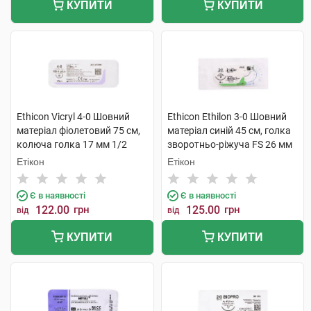
КУПИТИ
КУПИТИ
Ethicon Vicryl 4-0 Шовний
Ethicon Ethilon 3-0 Шовний
матеріал фіолетовий 75 см,
матеріал синій 45 см, голка
колюча голка 17 мм 1/2
зворотньо-ріжуча FS 26 мм
кола W9106 1 шт
W320 1 шт
Етікон
Етікон
Є в наявності
Є в наявності
122.00
грн
125.00
грн
від
від
КУПИТИ
КУПИТИ