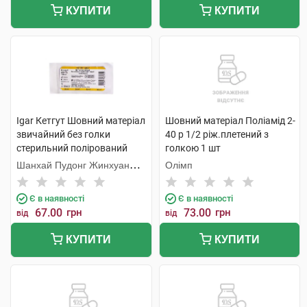
КУПИТИ
КУПИТИ
Igar Кетгут Шовний матеріал
Шовний матеріал Поліамід 2-
звичайний без голки
40 р 1/2 ріж.плетений з
стерильний полірований
голкою 1 шт
розмір 6 USP 2 150 см 1 шт
Шанхай Пудонг Жинхуан
Олімп
Медікал Продактс
Є в наявності
Є в наявності
67.00
грн
73.00
грн
від
від
КУПИТИ
КУПИТИ