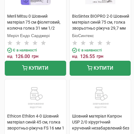
Meril Mitsu 0 Шовний
BioSintex BIOPRO 2-0 Шовний
матеріал 75 см фіолетовий,
матеріал синій 75 см, голка
колюча голка 31 мм 1/2
зворьотньо ріжуча 29,7 мм
кола PGN109138 1 шт
3/8 кола BX364 1 шт
Меріл Ендо Сарджері
БіоСинтекс
Є в наявності
Є в наявності
126.00
грн
126.55
грн
від
від
КУПИТИ
КУПИТИ
Ethicon Ethilon 4-0 Шовний
Шовний матеріал Капрон
матеріал синій 45 см, голка
USP 2/0 хірургічний
зворотньо-ріжуча FS 16 мм 1
кручений незабарвлений без