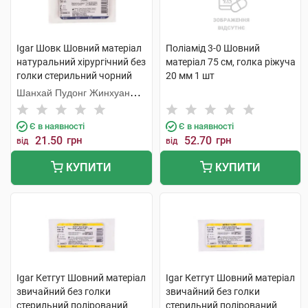
Igar Шовк Шовний матеріал
Поліамід 3-0 Шовний
натуральний хірургічний без
матеріал 75 см, голка ріжуча
голки стерильний чорний
20 мм 1 шт
розмір 5 USP 2 150 см 1 шт
Шанхай Пудонг Жинхуан
Медікал Продактс
Є в наявності
Є в наявності
21.50
грн
52.70
грн
від
від
КУПИТИ
КУПИТИ
Igar Кетгут Шовний матеріал
Igar Кетгут Шовний матеріал
звичайний без голки
звичайний без голки
стерильний полірований
стерильний полірований