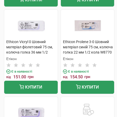
Ethicon Vicryl 0 Шовний
Ethicon Prolene 3-0 Шовний
матеріал фіолетовий 75 см,
матеріал синій 75 см, колюча
колюча голка 36 мм 1/2
голка 22 мм 1/2 кола W8770
кола W9141 1 шт
1 шт
Етікон
Етікон
Є в наявності
Є в наявності
151.00
грн
154.50
грн
від
від
КУПИТИ
КУПИТИ