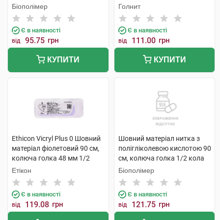
голка 26 мм 1/2 кола 1 шт
Біополімер
Голнит
Є в наявності
Є в наявності
95.75
грн
111.00
грн
від
від
КУПИТИ
КУПИТИ
Ethicon Vicryl Plus 0 Шовний
Шовний матеріал нитка з
матеріал фіолетовий 90 см,
полігліколевою кислотою 90
колюча голка 48 мм 1/2
см, колюча голка 1/2 кола
кола VCP370 1 шт
40 мм PG0240-90 1 шт
Етікон
Біополімер
Є в наявності
Є в наявності
119.08
грн
121.75
грн
від
від