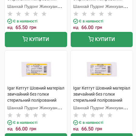
розмір 7 USP 3 150 см 1 шт
розмір 4 USP 0 150 см 1 шт
Шанхай Пудонг Жинхуан
Шанхай Пудонг Жинхуан
Медікал Продактс
Медікал Продактс
Є в наявності
Є в наявності
65.50
грн
66.00
грн
від
від
КУПИТИ
КУПИТИ
Igar Кетгут Шовний матеріал
Igar Кетгут Шовний матеріал
звичайний без голки
звичайний без голки
стерильний полірований
стерильний полірований
розмір 5 USP1 150 см 1 шт
розмір 3 USP3/0 150 см 1 шт
Шанхай Пудонг Жинхуан
Шанхай Пудонг Жинхуан
Медікал Продактс
Медікал Продактс
Є в наявності
Є в наявності
66.00
грн
66.50
грн
від
від