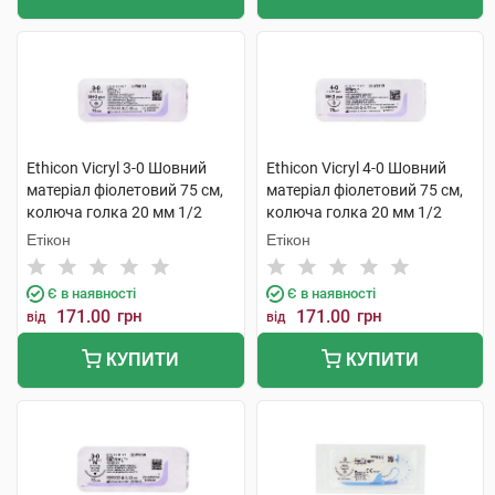
Ethicon Vicryl 3-0 Шовний
Ethicon Vicryl 4-0 Шовний
матеріал фіолетовий 75 см,
матеріал фіолетовий 75 см,
колюча голка 20 мм 1/2
колюча голка 20 мм 1/2
кола W9114 1 шт
кола W9113 1 шт
Етікон
Етікон
Є в наявності
Є в наявності
171.00
грн
171.00
грн
від
від
КУПИТИ
КУПИТИ