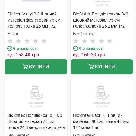
Ethicon Vicryl 2-0 Шовний
BioSintex Полідіоксанон 3/0
матеріал фіолетовий 75 см,
Шовний матеріал 75 см
колюча голка 26 мм 1/2
голка колюча 26,2 мм 1/2
кола W9121 1 шт
кола ВХ22 1 шт
Етікон
БіоСинтекс
Є в наявності
Є в наявності
158.40
грн
160.30
грн
від
від
КУПИТИ
КУПИТИ
BioSintex Полідіоксанон 3/0
BioSintex Dacril 0 Шовний
Шовний матеріал 70 см
матеріал 90 см, голка 40 мм
голка 24,3 зворотньо-ріжуча
1/2 кола 1 шт
3/8 кола ВХ21 1 шт
БіоСинтекс
БіоСинтекс