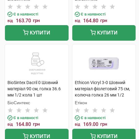
Є в наявності
Є в наявності
163.70
грн
164.80
грн
від
від
КУПИТИ
КУПИТИ
BioSintex Dacril 0 Шовний
Ethicon Vicryl 3-0 Шовний
матеріал 90 см, голка 36.6
матеріал фіолетовий 75 см,
мм 1/2 кола 1 шт
колюча голка 26 мм 1/2
кола W9120 1 шт
БіоСинтекс
Етікон
Є в наявності
Є в наявності
164.80
грн
169.00
грн
від
від
КУПИТИ
КУПИТИ