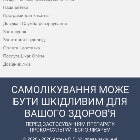
Наші аптеки
Програми для клієнтів
Довідка і Служба резервування
Застосунок
Запитання і відповіді
Оплата і доставка
Послуга Likar Online
Довідник ліків
САМОЛІКУВАННЯ МОЖЕ
БУТИ ШКІДЛИВИМ ДЛЯ
ВАШОГО ЗДОРОВ’Я
ПЕРЕД ЗАСТОСУВАННЯМ ПРЕПАРАТУ
ПРОКОНСУЛЬТУЙТЕСЯ З ЛІКАРЕМ
© 2020 - 2026 Аптека D.S. Усі права захищені