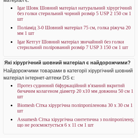
матеріал є:
Igar Шовк Шовний матеріал натуральний хірургічний
без голки стерильний чорний розмір 5 USP 2 150 см 1
шт
Поліамід 3-0 Шовний матеріал 75 см, голка ріжуча 20
мм 1 шт
Igar Кетгут Шовний матеріал звичайний без голки
стерильний полірований розмір 7 USP 3 150 см 1 шт
Які хірургічний шовний матеріал є найдорожчими?
Найдорожчими товарами в категорії хірургічний шовний
матеріал інтернет-аптеки DS є:
Протез судинний біфуркаційний в'язаний вкритий
бичачим колагеном діаметр 20 х10 мм довжина 50 см 1
шт
Biomesh Сітка хірургічна поліпропіленова 30 х 30 см 1
шт
Assumesh Сітка хірургічна синтетична з поліпропілену,
що не розсмоктується 6 х 11 см 1 шт