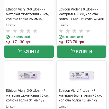
Ethicon Vicryl 3-0 Шовний
Ethicon Prolene 0 Шовний
матеріал фіолетовий 75 см,
матеріал 100 см, колюча
колюча голка 26 мм 3/8
голка 31 мм 1/2 кола W8430
кола W9890 1 шт
1 шт
Етікон
Етікон
Є в наявності
Є в наявності
171.30
грн
173.70
грн
від
від
КУПИТИ
КУПИТИ
Ethicon Vicryl 3-0 Шовний
Ethicon Vicryl 1 Шовний
матеріал фіолетовий 75 см,
матеріал фіолетовий 75 см,
колюча голка 31 мм 1/2
колюча голка 40 мм 1/2
кола W9130 1 шт
кола W9231 1 шт
Етікон
Етікон