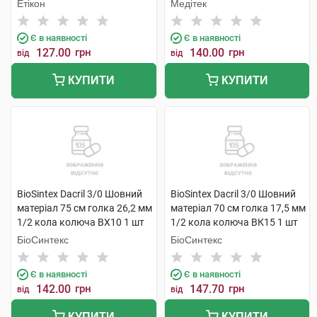
шт
голки 130 м 1 шт
Етікон
Медітек
Є в наявності
Є в наявності
127.00
грн
140.00
грн
від
від
КУПИТИ
КУПИТИ
BioSintex Dacril 3/0 Шовний
BioSintex Dacril 3/0 Шовний
матеріал 75 см голка 26,2 мм
матеріал 70 см голка 17,5 мм
1/2 кола колюча ВХ10 1 шт
1/2 кола колюча ВК15 1 шт
БіоСинтекс
БіоСинтекс
Є в наявності
Є в наявності
142.00
грн
147.70
грн
від
від
КУПИТИ
КУПИТИ