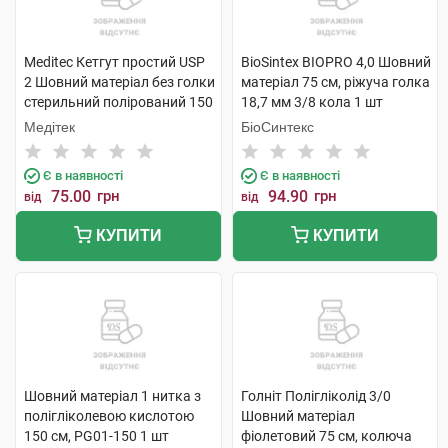
Meditec Кетгут простий USP
BioSintex BIOPRO 4,0 Шовний
2 Шовний матеріал без голки
матеріал 75 см, ріжуча голка
стерильний полірований 150
18,7 мм 3/8 кола 1 шт
см KG-02186 1 шт
Медітек
БіоСинтекс
Є в наявності
Є в наявності
75.00
грн
94.90
грн
від
від
КУПИТИ
КУПИТИ
Шовний матеріал 1 нитка з
Голніт Полігліколід 3/0
полігліколевою кислотою
Шовний матеріал
150 см, PG01-150 1 шт
фіолетовий 75 см, колюча