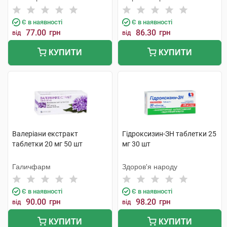
Є в наявності
Є в наявності
77.00
грн
86.30
грн
від
від
КУПИТИ
КУПИТИ
Валеріани екстракт
Гідроксизин-ЗН таблетки 25
таблетки 20 мг 50 шт
мг 30 шт
Галичфарм
Здоров'я народу
Є в наявності
Є в наявності
90.00
грн
98.20
грн
від
від
КУПИТИ
КУПИТИ