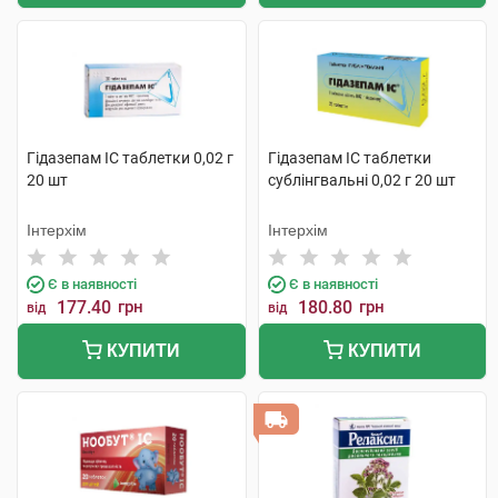
Гідазепам IC таблетки 0,02 г
Гідазепам IC таблетки
20 шт
сублінгвальні 0,02 г 20 шт
Інтерхім
Інтерхім
Є в наявності
Є в наявності
177.40
грн
180.80
грн
від
від
КУПИТИ
КУПИТИ