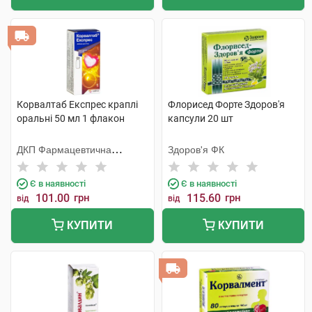
Корвалтаб Експрес краплі
Флорисед Форте Здоров'я
оральні 50 мл 1 флакон
капсули 20 шт
ДКП Фармацевтична
Здоров'я ФК
фабрика
Є в наявності
Є в наявності
101.00
грн
115.60
грн
від
від
КУПИТИ
КУПИТИ