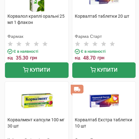
Корвалол краплі оральні 25
Корвалтаб таблетки 20 шт
мл 1 флакон
Фармак
Фарма Старт
Є в наявності
Є в наявності
35.30
грн
48.70
грн
від
від
КУПИТИ
КУПИТИ
Корвалмент капсули 100 мг
Корвалтаб Екстра таблетки
30 шт
10 шт