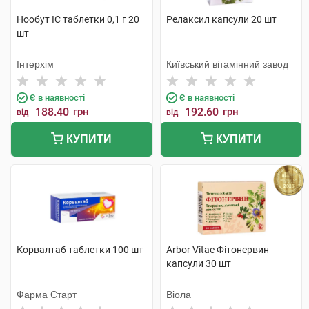
Нообут ІС таблетки 0,1 г 20
Релаксил капсули 20 шт
шт
Інтерхім
Київський вітамінний завод
Є в наявності
Є в наявності
188.40
грн
192.60
грн
від
від
КУПИТИ
КУПИТИ
Корвалтаб таблетки 100 шт
Arbor Vitae Фітонервин
капсули 30 шт
Фарма Старт
Віола