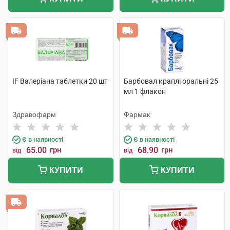
IF Валеріана таблетки 20 шт
Барбовал краплі оральні 25
мл 1 флакон
Здравофарм
Фармак
Є в наявності
Є в наявності
65.00
грн
68.90
грн
від
від
КУПИТИ
КУПИТИ