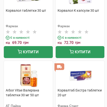
Корвалол таблетки 30 шт
Корвалол К капсули 30 шт
Фармак
Фармак
Є в наявності
Є в наявності
69.70
грн
72.70
грн
від
від
КУПИТИ
КУПИТИ
Arbor Vitae Валеріана
Корвалтаб Екстра таблетки
таблетки 30 мг 50 шт
20 шт
АТ Пайра
Фарма Старт