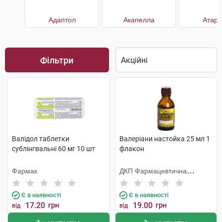
Адаптол
Акапелла
Атара
Фільтри
Валідол таблетки
Валеріани настойка 25 мл 1
сублінгвальні 60 мг 10 шт
флакон
Фармак
ДКП Фармацевтична
фабрика
Є в наявності
Є в наявності
17.20
грн
19.00
грн
від
від