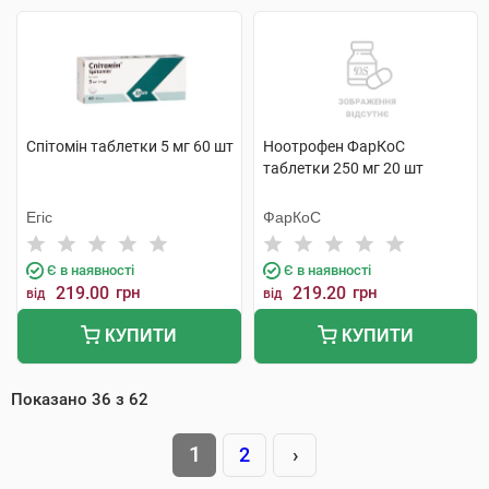
Спітомін таблетки 5 мг 60 шт
Ноотрофен ФарКоС
таблетки 250 мг 20 шт
Егіс
ФарКоС
Є в наявності
Є в наявності
219.00
грн
219.20
грн
від
від
КУПИТИ
КУПИТИ
Показано
36
з
62
1
2
›