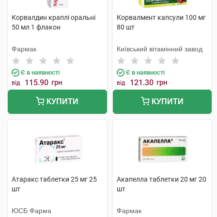
Корвалдин краплі оральні
Корвалмент капсули 100 мг
50 мл 1 флакон
80 шт
Фармак
Київський вітамінний завод
Є в наявності
Є в наявності
115.90
грн
121.30
грн
від
від
КУПИТИ
КУПИТИ
Атаракс таблетки 25 мг 25
Акапелла таблетки 20 мг 20
шт
шт
ЮСБ Фарма
Фармак