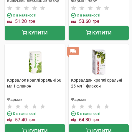
Київський вітамінний завод
Фарма Старт
Є в наявності
Є в наявності
51.20
грн
53.60
грн
від
від
КУПИТИ
КУПИТИ
Корвалол краплі оральні 50
Корвалдин краплі оральні
мл 1 флакон
25 мл 1 флакон
Фармак
Фармак
Є в наявності
Є в наявності
57.40
грн
64.30
грн
від
від
КУПИТИ
КУПИТИ