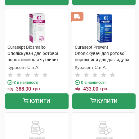
Curasept Biosmalto
Curasept Prevent
Ополіскувач для ротової
Ополіскувач для ротової
порожнини для чутливих
порожнини для догляду за
зубів 300 мл 1 флакон
імплантами, профілактики
Курасепт С.п.А.
Курасепт С.п.А.
гінгівіту та пародонтиту 300
мл 1 флакон
Є в наявності
Є в наявності
388.00
грн
433.00
грн
від
від
КУПИТИ
КУПИТИ