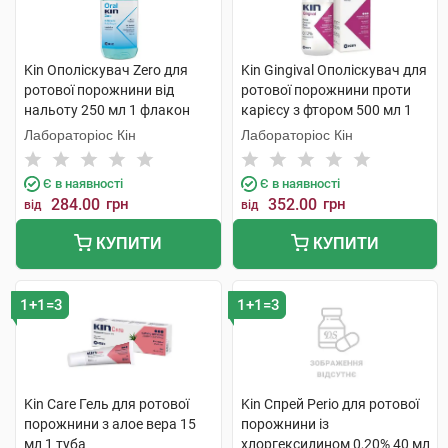
Kin Ополіскувач Zero для
Kin Gingival Ополіскувач для
ротової порожнини від
ротової порожнини проти
нальоту 250 мл 1 флакон
карієсу з фтором 500 мл 1
флакон
Лабораторіос Кін
Лабораторіос Кін
Є в наявності
Є в наявності
284.00
грн
352.00
грн
від
від
КУПИТИ
КУПИТИ
1+1=3
1+1=3
Kin Care Гель для ротової
Kin Спрей Perio для ротової
порожнини з алое вера 15
порожнини із
мл 1 туба
хлоргексидином 0,20% 40 мл