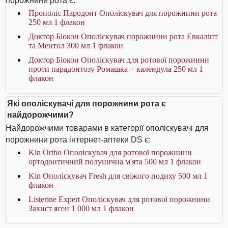
порожнини рота є:
Прополіс Пародонт Ополіскувач для порожнини рота
250 мл 1 флакон
Доктор Біокон Ополіскувач порожнини рота Евкаліпт
та Ментол 300 мл 1 флакон
Доктор Біокон Ополіскувач для ротової порожнини
проти парадонтозу Ромашка + календула 250 мл 1
флакон
Які ополіскувачі для порожнини рота є
найдорожчими?
Найдорожчими товарами в категорії ополіскувачі для
порожнини рота інтернет-аптеки DS є:
Kin Ortho Ополіскувач для ротової порожнини
ортодонтичний полунична м'ята 500 мл 1 флакон
Kin Ополіскувач Fresh для свіжого подиху 500 мл 1
флакон
Listerine Expert Ополіскувач для ротової порожнини
Захист ясен 1 000 мл 1 флакон