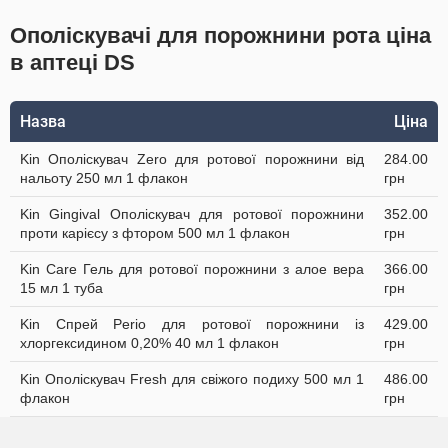
Ополіскувачі для порожнини рота ціна
в аптеці DS
Назва
Ціна
Kin Ополіскувач Zero для ротової порожнини від
284.00
нальоту 250 мл 1 флакон
грн
Kin Gingival Ополіскувач для ротової порожнини
352.00
проти карієсу з фтором 500 мл 1 флакон
грн
Kin Care Гель для ротової порожнини з алое вера
366.00
15 мл 1 туба
грн
Kin Спрей Perio для ротової порожнини із
429.00
хлоргексидином 0,20% 40 мл 1 флакон
грн
Kin Ополіскувач Fresh для свіжого подиху 500 мл 1
486.00
флакон
грн