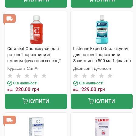
Curasept Ополіскувач для
Listerine Expert Ополіскувач
ротової порожнини зі
для ротової порожнини
смаком фруктової сенсації
Захист ясен 500 мл 1 флакон
250 мл 1 флакон
Курасепт С.п.А.
Джонсон і Джонсон
Є в наявності
Є в наявності
220.00
грн
229.00
грн
від
від
КУПИТИ
КУПИТИ