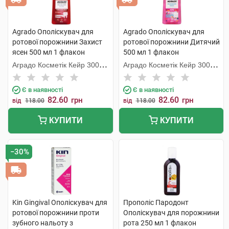
Agrado Ополіскувач для
Agrado Ополіскувач для
ротової порожнини Захист
ротової порожнини Дитячий
ясен 500 мл 1 флакон
500 мл 1 флакон
Аградо Косметік Кейр 3000
Аградо Косметік Кейр 3000
С.Л.У.
С.Л.У.
Є в наявності
Є в наявності
82.60
82.60
грн
грн
від
118.00
від
118.00
КУПИТИ
КУПИТИ
−30%
Kin Gingival Ополіскувач для
Прополіс Пародонт
ротової порожнини проти
Ополіскувач для порожнини
зубного нальоту з
рота 250 мл 1 флакон