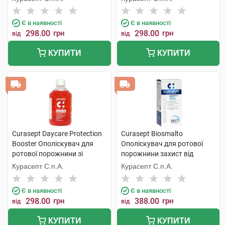
мл 1 флакон
мл 1 флакон
Є в наявності
Є в наявності
298.00
грн
298.00
грн
від
від
КУПИТИ
КУПИТИ
Curasept Daycare Protection
Curasept Biosmalto
Booster Ополіскувач для
Ополіскувач для ротової
ротової порожнини зі
порожнини захист від
смаком фруктової сенсації
карієсу, абразії та ерозії 300
Курасепт С.п.А.
Курасепт С.п.А.
500 мл 1 флакон
мл 1 флакон
Є в наявності
Є в наявності
298.00
грн
388.00
грн
від
від
КУПИТИ
КУПИТИ