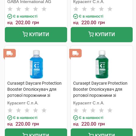
дітей від 7 до 12 років зі
GABA International AG
Курасепт С.п.А.
смаком жувальної гумки
250 мл 1 флакон
Є в наявності
Є в наявності
202.00
грн
220.00
грн
від
від
КУПИТИ
КУПИТИ
Curasept Daycare Protection
Curasept Daycare Protection
Booster Ополіскувач для
Booster Ополіскувач для
ротової порожнини зі
ротової порожнини зі
смаком морозної м'яти 250
смаком трав'яного буму 250
Курасепт С.п.А.
Курасепт С.п.А.
мл 1 флакон
мл 1 флакон
Є в наявності
Є в наявності
220.00
грн
220.00
грн
від
від
КУПИТИ
КУПИТИ