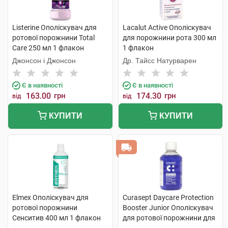
Listerine Ополіскувач для
Lacalut Active Ополіскувач
ротової порожнини Total
для порожнини рота 300 мл
Care 250 мл 1 флакон
1 флакон
Джонсон і Джонсон
Др. Тайсс Натурварен
Є в наявності
Є в наявності
163.00
грн
174.30
грн
від
від
КУПИТИ
КУПИТИ
Elmex Ополіскувач для
Curasept Daycare Protection
ротової порожнини
Booster Junior Ополіскувач
Сенситив 400 мл 1 флакон
для ротової порожнини для