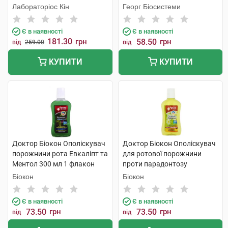
хлоргексидином 0,12% 250
Лабораторіос Кін
Георг Біосистеми
мл 1 флакон
Є в наявності
Є в наявності
181.30
грн
58.50
грн
від
259.00
від
КУПИТИ
КУПИТИ
Доктор Біокон Ополіскувач
Доктор Біокон Ополіскувач
порожнини рота Евкаліпт та
для ротової порожнини
Ментол 300 мл 1 флакон
проти парадонтозу
Ромашка + календула 250
Біокон
Біокон
мл 1 флакон
Є в наявності
Є в наявності
73.50
грн
73.50
грн
від
від