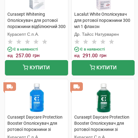
Curasept Whitening
Lacalut White Ополіскувач
Ополіскувач для ротової
для ротової порожнини 300
порожнини відбілюючий 300
мл 1 флакон
мл 1 флакон
Курасепт С.п.А.
Др. Тайсс Натурварен
Є в наявності
Є в наявності
257.00
грн
291.00
грн
від
від
КУПИТИ
КУПИТИ
Curasept Daycare Protection
Curasept Daycare Protection
Booster Ополіскувач для
Booster Ополіскувач для
ротової порожнини зі
ротової порожнини зі
смаком морозної м'яти 500
смаком трав'яного буму 500
Курасепт С.п.А.
Курасепт С.п.А.