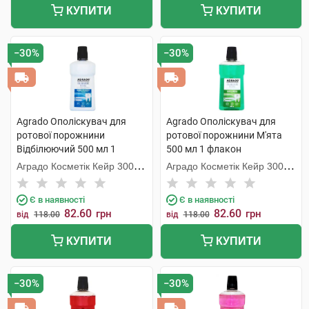
КУПИТИ
КУПИТИ
−30%
−30%
Agrado Ополіскувач для
Agrado Ополіскувач для
ротової порожнини
ротової порожнини М'ята
Відбілюючий 500 мл 1
500 мл 1 флакон
флакон
Аградо Косметік Кейр 3000
Аградо Косметік Кейр 3000
С.Л.У.
С.Л.У.
Є в наявності
Є в наявності
82.60
82.60
грн
грн
від
118.00
від
118.00
КУПИТИ
КУПИТИ
−30%
−30%