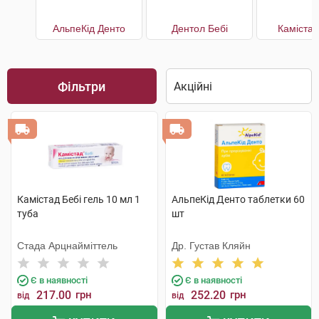
АльпеКід Денто
Дентол Бебі
Камістад
Фільтри
Камістад Бебі гель 10 мл 1
АльпеКід Денто таблетки 60
туба
шт
Стада Арцнайміттель
Др. Густав Кляйн
Є в наявності
Є в наявності
217.00
грн
252.20
грн
від
від