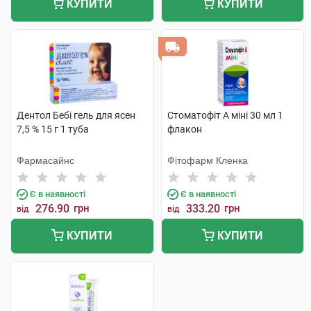
КУПИТИ
КУПИТИ
Дентол Бебі гель для ясен
Стоматофіт А міні 30 мл 1
7,5 % 15 г 1 туба
флакон
Фармасайнс
Фітофарм Кленка
Є в наявності
Є в наявності
276.90
грн
333.20
грн
від
від
КУПИТИ
КУПИТИ