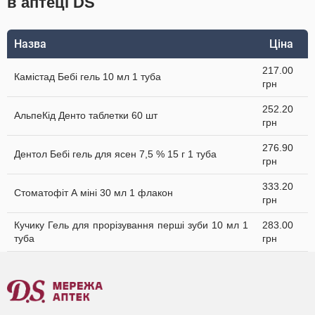
в аптеці DS
Назва
Ціна
217.00
Камістад Бебі гель 10 мл 1 туба
грн
252.20
АльпеКід Денто таблетки 60 шт
грн
276.90
Дентол Бебі гель для ясен 7,5 % 15 г 1 туба
грн
333.20
Стоматофіт А міні 30 мл 1 флакон
грн
Кучику Гель для прорізування перші зуби 10 мл 1
283.00
туба
грн