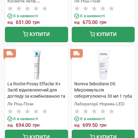
Косметік Актів
Ля Рош-Позе
236 мл 1 набір
Інтернаціональ
Є в наявності
Є в наявності
651.00
грн
675.00
грн
від
від
КУПИТИ
КУПИТИ
La Roche-Posay Effaclar К+
Noreva Sebodiane DS
Засіб відновлюючий для
Мікроемульсія
догляду за комбінованою та
себорегулююча 30 мл 1 туба
схильною до жирності
Ля Рош-Позе
Лабораторії Норева-LED
шкірою обличчя 40 мл 1
туба
Є в наявності
Є в наявності
694.00
грн
699.50
грн
від
від
КУПИТИ
КУПИТИ