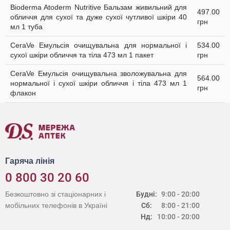
Bioderma Atoderm Nutritive Бальзам живильний для
497.00
обличчя для сухої та дуже сухої чутливої шкіри 40
грн
мл 1 туба
CeraVe Емульсія очищувальна для нормальної і
534.00
сухої шкіри обличчя та тіла 473 мл 1 пакет
грн
CeraVe Емульсія очищувальна зволожувальна для
564.00
нормальної і сухої шкіри обличчя і тіла 473 мл 1
грн
флакон
Гаряча лінія
0 800 30 20 60
Безкоштовно зі стаціонарних і
Будні:
9:00 - 20:00
мобільних телефонів в Україні
Сб:
8:00 - 21:00
Нд:
10:00 - 20:00