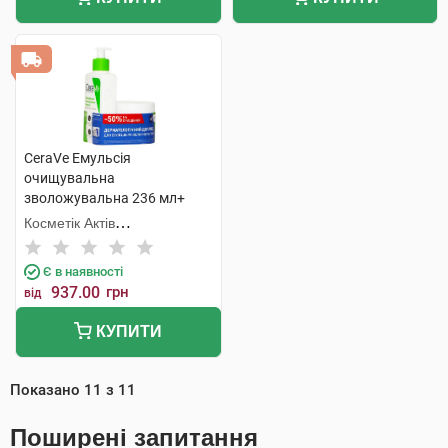
CeraVe Емульсія
очищувальна
зволожувальна 236 мл+
крем зволожувальний 340
Косметік Актів
мл 1 набір
Інтернаціональ
Є в наявності
937.00
грн
від
КУПИТИ
Показано
11
з
11
Поширені запитання