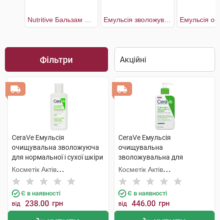
Nutritive Бальзам живильний для обличчя для сухої та дуже сухої чутливої шкіри
Емульсія зволожувальна матуюча себорегулююча
Фільтри
CeraVe Емульсія
CeraVe Емульсія
очищувальна зволожуюча
очищувальна
для нормальної і сухої шкіри
зволожувальна для
обличчя та тіла 88 мл 1
нормальної і сухої шкіри
Косметік Актів
Косметік Актів
флакон
обличчя і тіла 236 мл 1
Інтернаціональ
Інтернаціональ
флакон
Є в наявності
Є в наявності
238.00
грн
446.00
грн
від
від