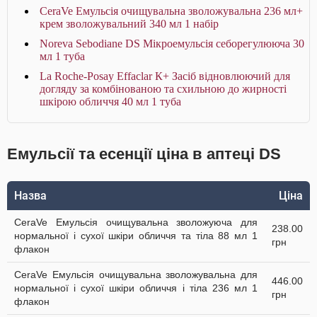
CeraVe Емульсія очищувальна зволожувальна 236 мл+
крем зволожувальний 340 мл 1 набір
Noreva Sebodiane DS Мікроемульсія себорегулююча 30
мл 1 туба
La Roche-Posay Effaclar К+ Засіб відновлюючий для
догляду за комбінованою та схильною до жирності
шкірою обличчя 40 мл 1 туба
Емульсії та есенції ціна в аптеці DS
Назва
Ціна
CeraVe Емульсія очищувальна зволожуюча для
238.00
нормальної і сухої шкіри обличчя та тіла 88 мл 1
грн
флакон
CeraVe Емульсія очищувальна зволожувальна для
446.00
нормальної і сухої шкіри обличчя і тіла 236 мл 1
грн
флакон