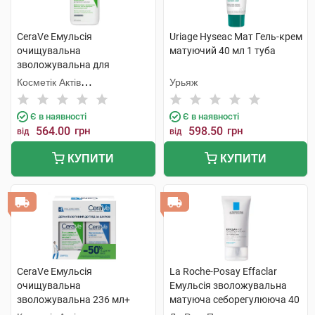
CeraVe Емульсія
Uriage Hyseac Мат Гель-крем
очищувальна
матуючий 40 мл 1 туба
зволожувальна для
нормальної і сухої шкіри
Косметік Актів
Урьяж
обличчя і тіла 473 мл 1
Інтернаціональ
флакон
Є в наявності
Є в наявності
564.00
грн
598.50
грн
від
від
КУПИТИ
КУПИТИ
CeraVe Емульсія
La Roche-Posay Effaclar
очищувальна
Емульсія зволожувальна
зволожувальна 236 мл+
матуюча себорегулююча 40
молочко зволожувальне
мл 1 туба