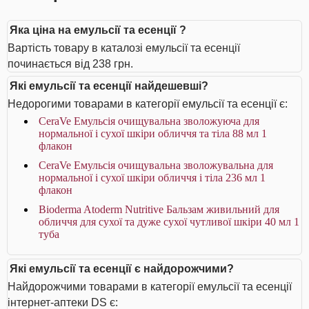
Яка ціна на емульсії та есенції ?
Вартість товару в каталозі емульсії та есенції
починається від 238 грн.
Які емульсії та есенції найдешевші?
Недорогими товарами в категорії емульсії та есенції є:
CeraVe Емульсія очищувальна зволожуюча для
нормальної і сухої шкіри обличчя та тіла 88 мл 1
флакон
CeraVe Емульсія очищувальна зволожувальна для
нормальної і сухої шкіри обличчя і тіла 236 мл 1
флакон
Bioderma Atoderm Nutritive Бальзам живильний для
обличчя для сухої та дуже сухої чутливої шкіри 40 мл 1
туба
Які емульсії та есенції є найдорожчими?
Найдорожчими товарами в категорії емульсії та есенції
інтернет-аптеки DS є: