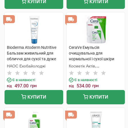
КУПИТИ
КУПИТИ
Bioderma Atoderm Nutritive
CeraVe Емульсія
Бальзам живильний для
очищувальна для
обличчя для сухої та дуже
нормальної і сухої шкіри
сухої чутливої шкіри 40 мл 1
обличчя та тіла 473 мл 1
НАОС Екобайолоджі
Косметік Актів
туба
пакет
Інтернаціональ
Є в наявності
Є в наявності
497.00
грн
534.00
грн
від
від
КУПИТИ
КУПИТИ