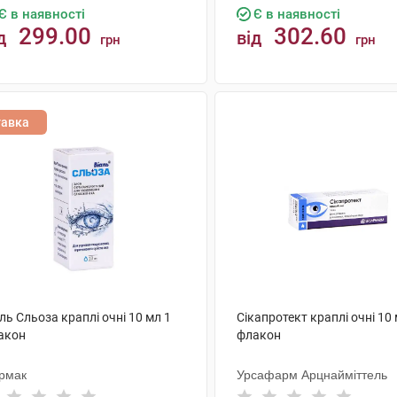
Є в наявності
Є в наявності
299.00
302.60
д
від
грн
грн
КУПИТИ
КУПИТИ
тавка
ль Сльоза краплі очні 10 мл 1
Сікапротект краплі очні 10 
акон
флакон
рмак
Урсафарм Арцнайміттель