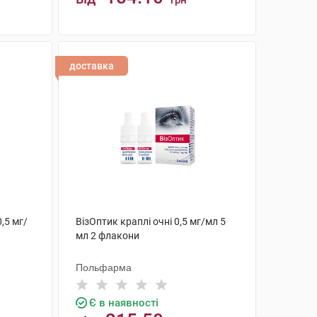
грн
КУПИТИ
доставка
,5 мг/
ВізОптик краплі очні 0,5 мг/мл 5
мл 2 флакони
Польфарма
Є в наявності