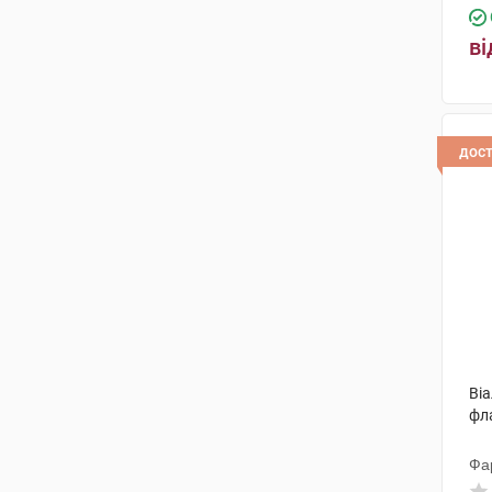
ві
дос
Віа
фл
Фа