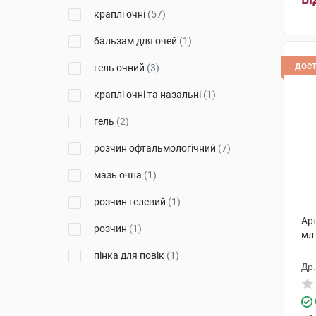
краплі очні
(57)
Варшавський ФЗ Польфа
(1)
бальзам для очей
(1)
Алкон Лабораторіс
(7)
дос
гель очний
(3)
АРІСТО ФАРМА ГМБХ
НІМЕЧЧИНА
(1)
краплі очні та назальні
(1)
Офталфарма С. р. л.
(1)
гель
(2)
ЕнТіСі С.р.л.
(1)
розчин офтальмологічний
(7)
Лаборатуар Теа
(4)
мазь очна
(1)
Енейбл Інновейшнс С.Р.Л.
(1)
розчин гелевий
(1)
Новакс Фарма
(10)
Арт
розчин
(1)
мл
Фармаплант
(1)
пінка для повік
(1)
Др
Джадран-Галенські
Лабораторій
(2)
розчин для ін'єкцій
(2)
Ядран-Галенський Лабораторій