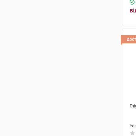
ві
дос
Глі
Уо