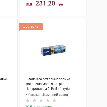
231.20
від
грн
КУПИТИ
доставка
альні
Гілайс Кеа офтальмологічна
ізотонічна мазь з натрію
гіалуронатом 0,4% 5 г 1 туба
Київський вітамінний завод
Є в наявності