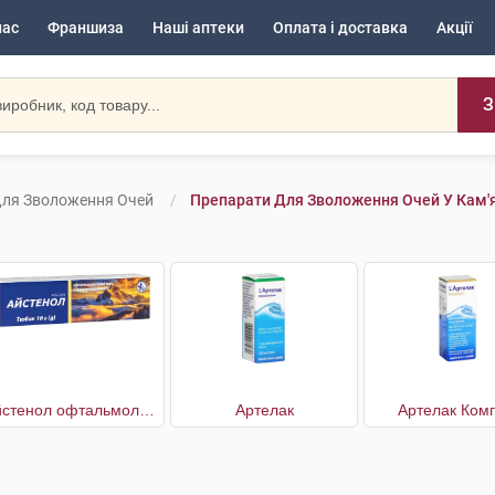
нас
Франшиза
Наші аптеки
Оплата і доставка
Акції
З
Для Зволоження Очей
Препарати Для Зволоження Очей У Кам'
Айстенол офтальмологічний з декспантенолом 5%
Артелак
Артелак Комп