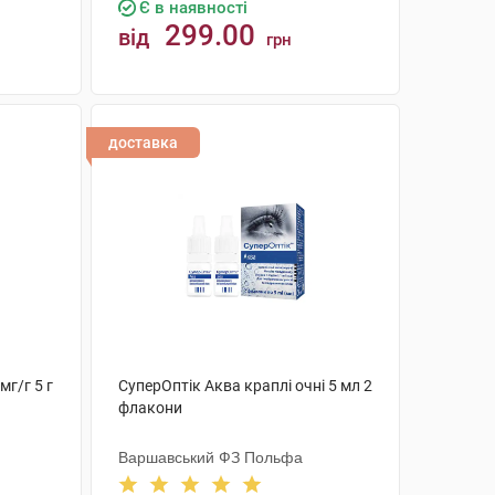
Є в наявності
299.00
від
грн
КУПИТИ
доставка
мг/г 5 г
СуперОптік Аква краплі очні 5 мл 2
флакони
Варшавський ФЗ Польфа