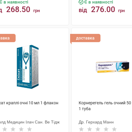
Є в наявності
Є в наявності
268.50
276.00
д
від
грн
грн
КУПИТИ
КУПИТИ
тавка
доставка
хат краплі очні 10 мл 1 флакон
Корнерегель гель очний 50 
1 туба
рлд Медицин Ілач Сан. Ве Тідж
Др. Герхард Манн