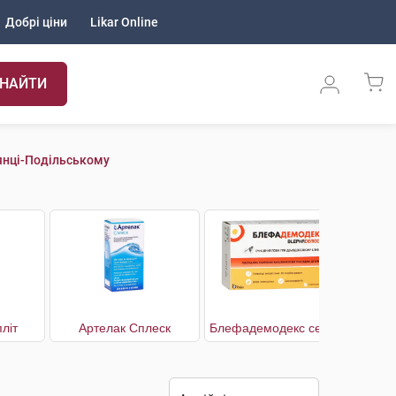
Добрі ціни
Likar Online
НАЙТИ
янці-Подільському
літ
Артелак Сплеск
Блефадемодекс серветки стерильні для гігієни повік