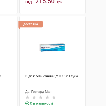
215.50
від
грн
КУПИТИ
доставка
 1
Відісік гель очний 0,2 % 10 г 1 туба
Др. Герхард Манн
Є в наявності