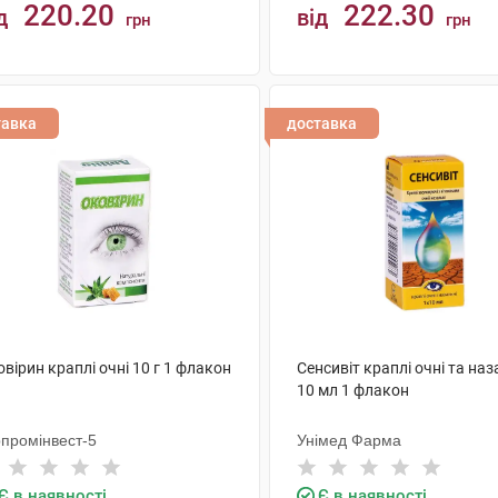
220.20
222.30
д
від
грн
грн
КУПИТИ
КУПИТИ
тавка
доставка
вірин краплі очні 10 г 1 флакон
Сенсивіт краплі очні та наз
10 мл 1 флакон
рпромінвест-5
Унімед Фарма
Є в наявності
Є в наявності