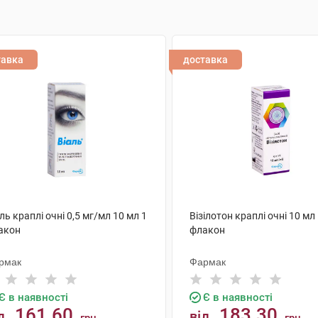
тавка
доставка
ль краплі очні 0,5 мг/мл 10 мл 1
Візілотон краплі очні 10 мл
акон
флакон
рмак
Фармак
Є в наявності
Є в наявності
161.60
183.30
д
від