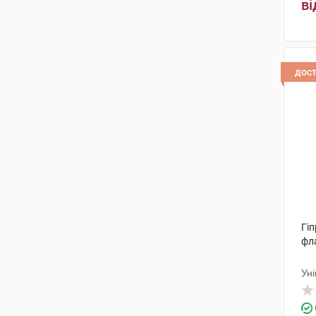
(4)
ві
Віа Лаурентіна
(1)
ДМГ Італія
(1)
дос
Брусчеттіні
(3)
Айромед Груп С.Р.Л.
(2)
Алкон Кузі
(1)
Оффхелс С.П.А.
(1)
Омісан фармасьютічі ес.ер.ел.
(1)
ІРОМЕД ГРУП С.Р.Л.
(1)
Гіп
фл
Сос Фармацеутічі СРЛ
(1)
Ун
АБ-Біотікс С.А.
(1)
Альфа
(1)