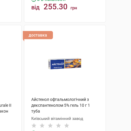
255.30
від
грн
КУПИТИ
доставка
Айстенол офтальмологічний з
ale II
декспантенолом 5% гель 10 г 1
лакон
туба
Київський вітамінний завод