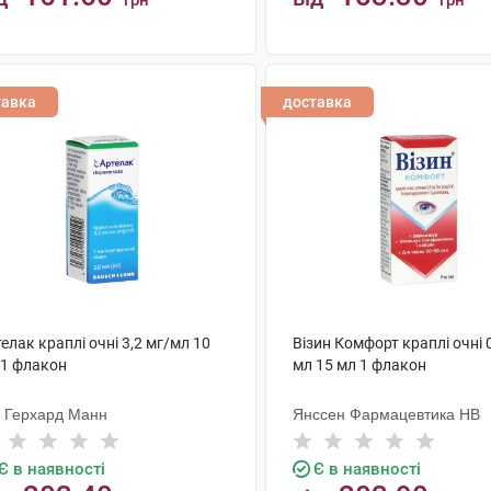
грн
грн
КУПИТИ
КУПИТИ
тавка
доставка
елак краплі очні 3,2 мг/мл 10
Візин Комфорт краплі очні 0
 1 флакон
мл 15 мл 1 флакон
. Герхард Манн
Янссен Фармацевтика НВ
Є в наявності
Є в наявності