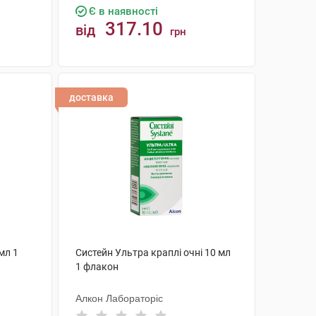
Є в наявності
317.10
від
грн
КУПИТИ
доставка
мл 1
Систейн Ультра краплі очні 10 мл
1 флакон
Алкон Лабораторіс