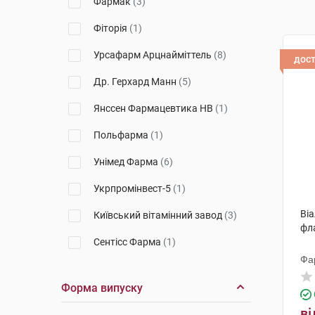
Фармак
(3)
Фіторія
(1)
Урсафарм Арцнайміттель
(8)
дос
Др. Герхард Манн
(5)
Янссен Фармацевтика НВ
(1)
Польфарма
(1)
Унімед Фарма
(6)
Укрпромінвест-5
(1)
Віа
Київський вітамінний завод
(3)
фл
Сентісс Фарма
(1)
Фа
Алкон-Куврьор
(2)
Форма випуску
Уорлд Медицин Ілач Сан. Ве
Тідж
(1)
ві