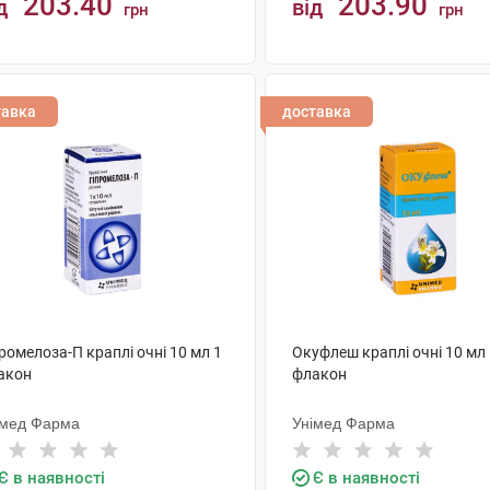
203.40
203.90
д
від
грн
грн
КУПИТИ
КУПИТИ
тавка
доставка
ромелоза-П краплі очні 10 мл 1
Окуфлеш краплі очні 10 мл
акон
флакон
імед Фарма
Унімед Фарма
Є в наявності
Є в наявності