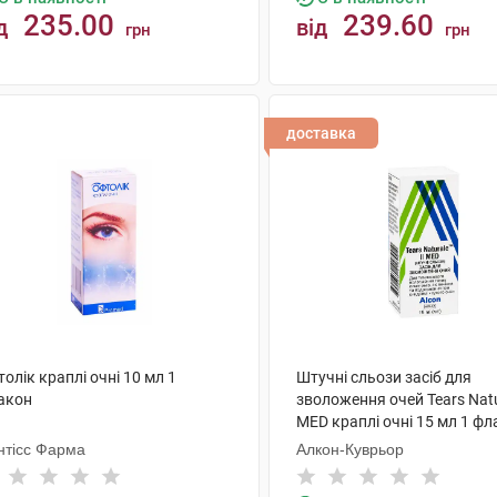
235.00
239.60
д
від
грн
грн
КУПИТИ
КУПИТИ
доставка
олік краплі очні 10 мл 1
Штучні сльози засіб для
акон
зволоження очей Tears Natur
MED краплі очні 15 мл 1 ф
нтісс Фарма
Алкон-Куврьор