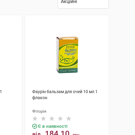
 1
Фаурін бальзам для очей 10 мл 1
флакон
Фіторія
Є в наявності
184.10
від