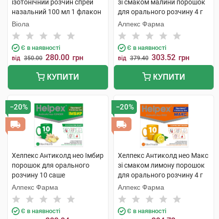
ізотонічний розчин спрей
зі смаком малини порошок
назальний 100 мл 1 флакон
для орального розчину 4 г
10 саше
Віола
Алпекс Фарма
Є в наявності
Є в наявності
280.00
303.52
грн
грн
від
350.00
від
379.40
КУПИТИ
КУПИТИ
−20%
−20%
Хелпекс Антиколд нео Імбир
Хелпекс Антиколд нео Макс
порошок для орального
зі смаком лимону порошок
розчину 10 саше
для орального розчину 4 г
10 саше
Алпекс Фарма
Алпекс Фарма
Є в наявності
Є в наявності