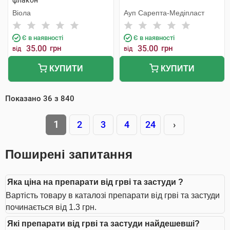
флакон
Віола
Ауп Сарепта-Медіпласт
Є в наявності
Є в наявності
35.00
грн
35.00
грн
від
від
КУПИТИ
КУПИТИ
Показано
36
з
840
1
2
3
4
24
›
Поширені запитання
Яка ціна на препарати від грві та застуди ?
Вартість товару в каталозі препарати від грві та застуди
починається від 1.3 грн.
Які препарати від грві та застуди найдешевші?