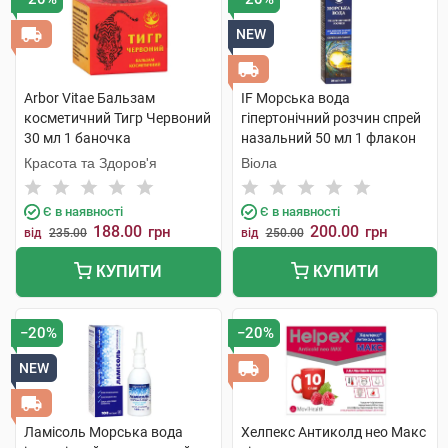
NEW
Arbor Vitae Бальзам
IF Морська вода
косметичний Тигр Червоний
гіпертонічний розчин спрей
30 мл 1 баночка
назальний 50 мл 1 флакон
Красота та Здоров'я
Віола
Є в наявності
Є в наявності
188.00
200.00
грн
грн
від
235.00
від
250.00
КУПИТИ
КУПИТИ
−20%
−20%
NEW
Ламісоль Морська вода
Хелпекс Антиколд нео Макс