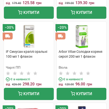
125.58
139.30
грн
грн
від
179.40
від
199.00
КУПИТИ
КУПИТИ
−30%
−20%
IF Синусан краплі оральні
Arbor Vitae Солодки кореня
100 мл 1 флакон
сироп 200 мл 1 флакон
Чарлі ПП
Віола
Є в наявності
Є в наявності
298.20
96.00
грн
грн
від
426.00
від
120.00
КУПИТИ
КУПИТИ
−20%
−20%