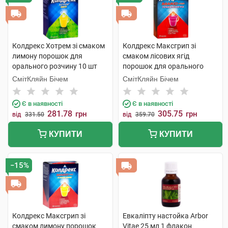
Колдрекс Хотрем зі смаком
Колдрекс Максгрип зі
лимону порошок для
смаком лісових ягід
орального розчину 10 шт
порошок для орального
розчину 10 пакетів
СмітКляйн Бічем
СмітКляйн Бічем
Є в наявності
Є в наявності
281.78
305.75
грн
грн
від
331.50
від
359.70
КУПИТИ
КУПИТИ
−15%
Колдрекс Максгрип зі
Евкаліпту настойка Arbor
смаком лимону порошок
Vitae 25 мл 1 флакон