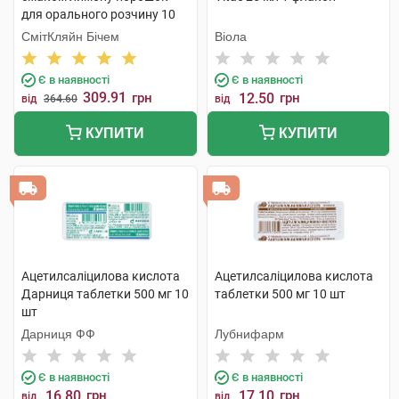
для орального розчину 10
шт
СмітКляйн Бічем
Віола
Є в наявності
Є в наявності
309.91
грн
12.50
грн
від
364.60
від
КУПИТИ
КУПИТИ
Ацетилсаліцилова кислота
Ацетилсаліцилова кислота
Дарниця таблетки 500 мг 10
таблетки 500 мг 10 шт
шт
Дарниця ФФ
Лубнифарм
Є в наявності
Є в наявності
16.80
грн
17.10
грн
від
від