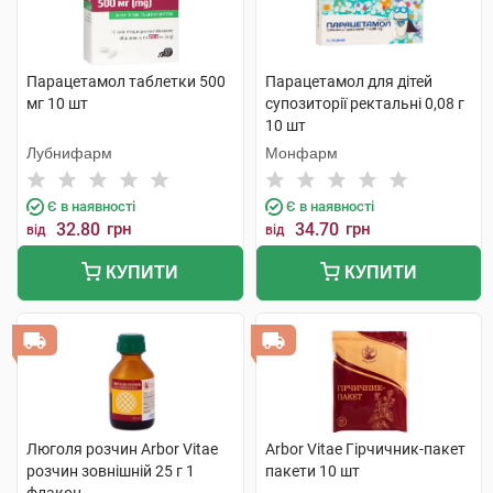
Парацетамол таблетки 500
Парацетамол для дітей
мг 10 шт
супозиторії ректальні 0,08 г
10 шт
Лубнифарм
Монфарм
Є в наявності
Є в наявності
32.80
грн
34.70
грн
від
від
КУПИТИ
КУПИТИ
Люголя розчин Arbor Vitae
Arbor Vitae Гірчичник-пакет
розчин зовнішній 25 г 1
пакети 10 шт