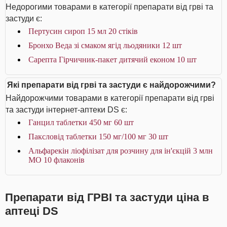
Недорогими товарами в категорії препарати від грві та
застуди є:
Пертусин сироп 15 мл 20 стіків
Бронхо Веда зі смаком ягід льодяники 12 шт
Сарепта Гірчичник-пакет дитячий економ 10 шт
Які препарати від грві та застуди є найдорожчими?
Найдорожчими товарами в категорії препарати від грві
та застуди інтернет-аптеки DS є:
Ганцил таблетки 450 мг 60 шт
Паксловід таблетки 150 мг/100 мг 30 шт
Альфарекін ліофілізат для розчину для ін'єкцій 3 млн
МО 10 флаконів
Препарати від ГРВІ та застуди ціна в
аптеці DS