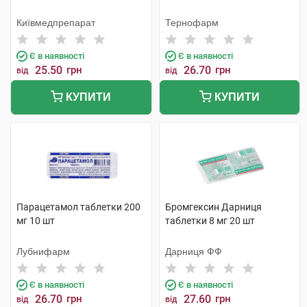
Київмедпрепарат
Тернофарм
Є в наявності
Є в наявності
25.50
грн
26.70
грн
від
від
КУПИТИ
КУПИТИ
Парацетамол таблетки 200
Бромгексин Дарниця
мг 10 шт
таблетки 8 мг 20 шт
Лубнифарм
Дарниця ФФ
Є в наявності
Є в наявності
26.70
грн
27.60
грн
від
від