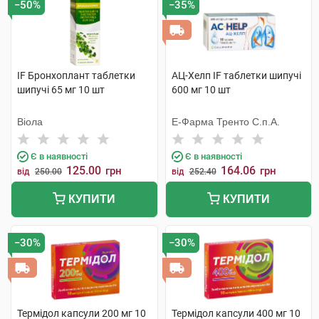
−50%
−35%
IF Бронхоплант таблетки
АЦ-Хелп IF таблетки шипучі
шипучі 65 мг 10 шт
600 мг 10 шт
Віола
Е-Фарма Тренто С.п.А.
Є в наявності
Є в наявності
125.00
164.06
грн
грн
від
250.00
від
252.40
КУПИТИ
КУПИТИ
−30%
−30%
Термідол капсули 200 мг 10
Термідол капсули 400 мг 10