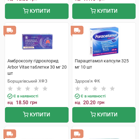
КУПИТИ
КУПИТИ
Амброксолу гідрохлорид
Парацетамол капсули 325
Arbor Vitae таблетки 30 мг 20
мг 10 шт
шт
Борщагівський ХФЗ
Здоров'я ФК
Є в наявності
Є в наявності
18.50
грн
20.20
грн
від
від
КУПИТИ
КУПИТИ