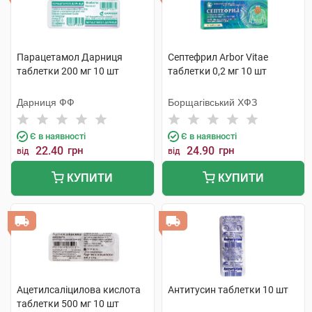
Парацетамол Дарниця
Септефрил Arbor Vitae
таблетки 200 мг 10 шт
таблетки 0,2 мг 10 шт
Дарниця ФФ
Борщагівський ХФЗ
Є в наявності
Є в наявності
22.40
грн
24.90
грн
від
від
КУПИТИ
КУПИТИ
Ацетилсаліцилова кислота
Антитусин таблетки 10 шт
таблетки 500 мг 10 шт