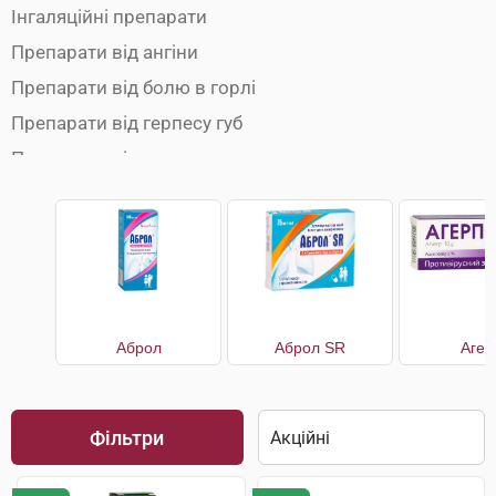
Інгаляційні препарати
Препарати від ангіни
Препарати від болю в горлі
Препарати від герпесу губ
Препарати від застуди
Препарати від кашлю
Препарати від нежитю
Препарати від температури
Противірусні препарати
Чай від застуди
Аброл
Аброл SR
Агер
Фільтри