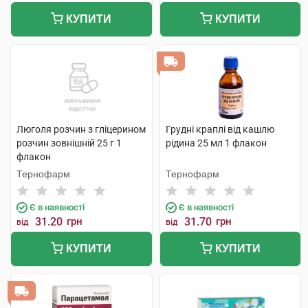
КУПИТИ
КУПИТИ
Люголя розчин з гліцерином
Грудні краплі від кашлю
розчин зовнішній 25 г 1
рідина 25 мл 1 флакон
флакон
Тернофарм
Тернофарм
Є в наявності
Є в наявності
31.20
грн
31.70
грн
від
від
КУПИТИ
КУПИТИ