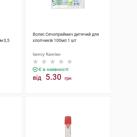
Волес Сечоприймач дитячий для
м 0,5
хлопчиків 100мл 1 шт
Іангсу Кангіан
Є в наявності
5.30
від
грн
КУПИТИ