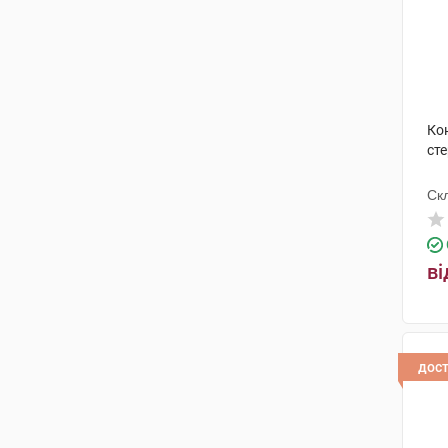
Кон
ст
Ск
ві
дос