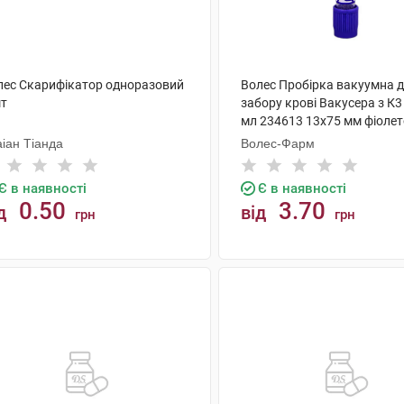
лес Скарифікатор одноразовий
Волес Пробірка вакуумна 
шт
забору крові Вакусера з К3
мл 234613 13х75 мм фіолет
шт
іан Тіанда
Волес-Фарм
Є в наявності
Є в наявності
0.50
3.70
д
від
грн
грн
КУПИТИ
КУПИТИ