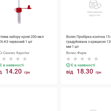
стема забору крові 200 мкл
Волес Пробірка конічна 15
TA-К3 червоний 1 шт
градуйована з кришкою 120
мм 1 шт
і-Сенгюс Каунтінг
Волес-Фарм
Є в наявності
Є в наявності
14.20
18.30
д
від
грн
грн
КУПИТИ
КУПИТИ