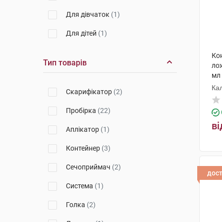
ЕсСі-Сенгюс Каунтінг
(1)
Для дівчаток
(1)
JS Medical Mate
(1)
Для дітей
(1)
Кон
Тип товарів
ло
мл
Ка
Скарифікатор
(2)
ко
Пробірка
(22)
ві
Аплікатор
(1)
Контейнер
(3)
Сечоприймач
(2)
дос
Система
(1)
Голка
(2)