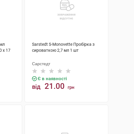
 мл
Sarstedt S-Monovette Пробірка з
 х 17
сироваткою 2,7 мл 1 шт
Сарстедт
Є в наявності
21.00
від
грн
КУПИТИ