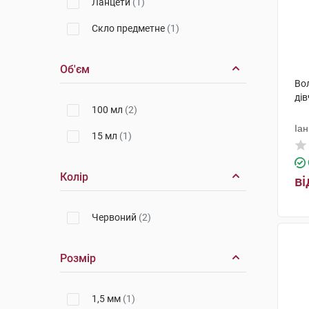
Ланцети
(1)
Скло предметне
(1)
Об'єм
Во
дів
100 мл
(2)
Іан
15 мл
(1)
Колір
ві
Червоний
(2)
Розмір
1,5 мм
(1)