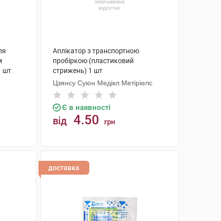
ля
Аплікатор з транспортною
м
пробіркою (пластиковий
1 шт
стрижень) 1 шт
Цзянсу Суюн Медікл Метіріелс
Є в наявності
4.50
від
грн
КУПИТИ
доставка