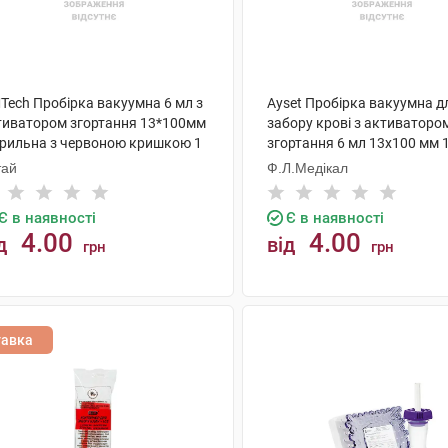
Tech Пробірка вакуумна 6 мл з
Ayset Пробірка вакуумна д
тиватором згортання 13*100мм
забору крові з активаторо
ерильна з червоною кришкою 1
згортання 6 мл 13х100 мм 
тай
Ф.Л.Медікал
Є в наявності
Є в наявності
4.00
4.00
д
від
грн
грн
КУПИТИ
КУПИТИ
тавка