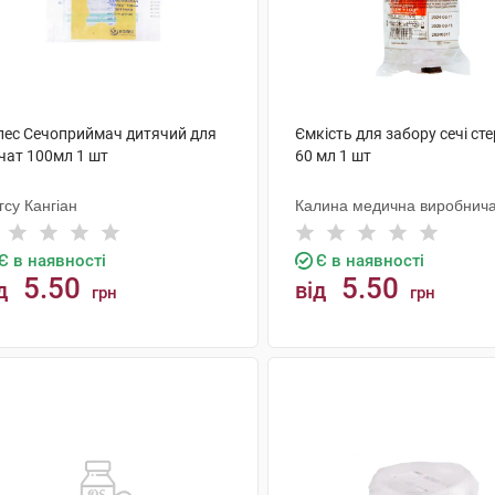
лес Сечоприймач дитячий для
Ємкість для забору сечі ст
чат 100мл 1 шт
60 мл 1 шт
гсу Кангіан
Калина медична виробнич
компанія
Є в наявності
Є в наявності
5.50
5.50
д
від
грн
грн
КУПИТИ
КУПИТИ