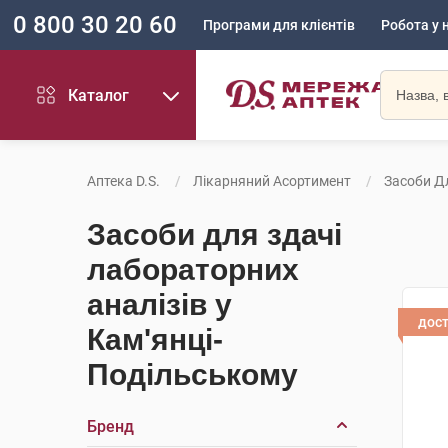
0 800 30 20 60
Програми для клієнтів
Робота у 
Каталог
Аптека D.S.
Лікарняний Асортимент
Засоби Д
Засоби для здачі
лабораторних
аналізів у
дос
Кам'янці-
Подільському
Бренд