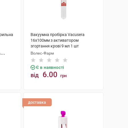
ерильна
Вакуумна пробірка Vacusera
16х100мм з активатором
згортання крові 9 мл 1 шт
а
Волес-Фарм
Є в наявності
6.00
від
грн
КУПИТИ
доставка