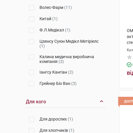
Волес-Фарм
(11)
Китай
(1)
Ф.Л.Медікал
(1)
OM
ак
Цзянсу Суюн Медікл Метіріелс
ст
(1)
шт
Ки
Калина медична виробнича
компанія
(3)
ві
Іангсу Кангіан
(2)
Грейнер Біо Ван
(3)
Склоприлад ПрАТ
(1)
дос
Для кого
Ромед
(1)
Сарстедт
(8)
Для дорослих
(1)
Кабе
(5)
Для хлопчиків
(1)