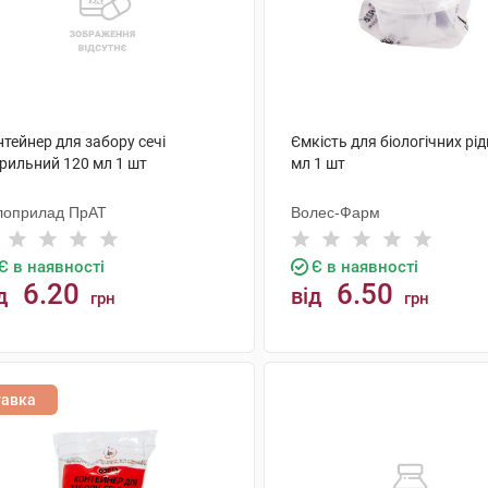
тейнер для забору сечі
Ємкість для біологічних рід
ерильний 120 мл 1 шт
мл 1 шт
лоприлад ПрАТ
Волес-Фарм
Є в наявності
Є в наявності
6.20
6.50
д
від
грн
грн
КУПИТИ
КУПИТИ
тавка