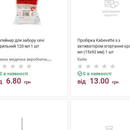
тейнер для забору сечі
Пробірка Kabevette з з
ерильний 120 мл 1 шт
активатором згортання кро
мл (15х92 мм) 1 шт
лина медична виробнича
Кабе
мпанія
Є в наявності
Є в наявності
6.80
13.00
д
від
грн
грн
КУПИТИ
КУПИТИ