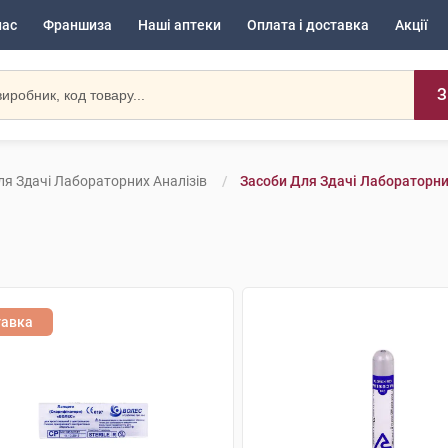
нас
Франшиза
Наші аптеки
Оплата і доставка
Акції
З
ля Здачі Лабораторних Аналізів
Засоби Для Здачі Лабораторни
тавка