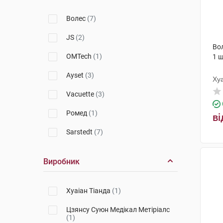
Волес
(7)
JS
(2)
Во
OMTech
(1)
1 
Ayset
(3)
Хуа
Vacuette
(3)
Ромед
(1)
ві
Sarstedt
(7)
Виробник
Хуаіан Тіанда
(1)
Цзянсу Суюн Медікал Метіріалс
(1)