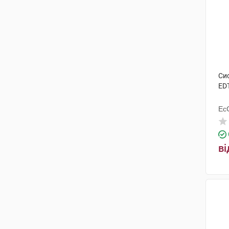
Си
ED
ЕсС
ві