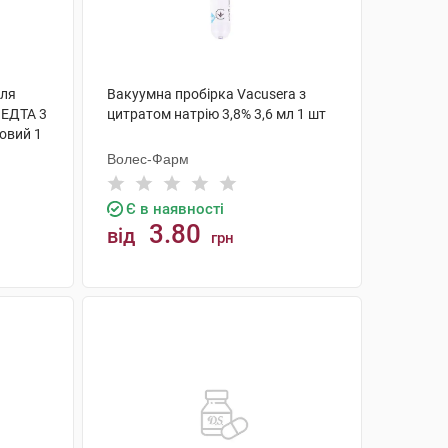
для
Вакуумна пробірка Vacusera з
 ЕДТА 3
цитратом натрію 3,8% 3,6 мл 1 шт
овий 1
Волес-Фарм
Є в наявності
3.80
від
грн
КУПИТИ