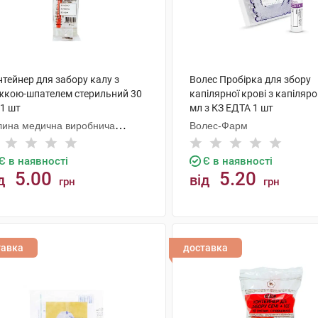
тейнер для забору калу з
Волес Пробірка для збору
жкою-шпателем стерильний 30
капілярної крові з капіляро
 1 шт
мл з КЗ ЕДТА 1 шт
лина медична виробнича
Волес-Фарм
мпанія
Є в наявності
Є в наявності
5.00
5.20
д
від
грн
грн
КУПИТИ
КУПИТИ
тавка
доставка