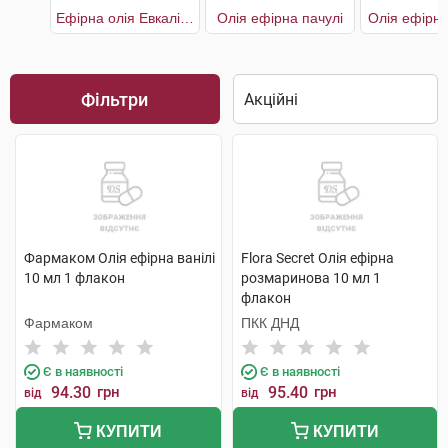
Ефірна олія Евкаліптова
Олія eфірна пачулі
Олія ефірна
Фільтри
Фармаком Олія ефірна ванілі
Flora Secret Олія ефірна
10 мл 1 флакон
розмаринова 10 мл 1
флакон
Фармаком
ПКК ДНД
Є в наявності
Є в наявності
94.30
грн
95.40
грн
від
від
КУПИТИ
КУПИТИ