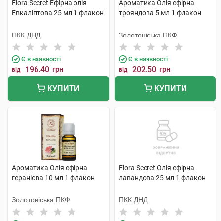
Flora Secret Ефірна олія
Ароматика Олія ефірна
Евкаліптова 25 мл 1 флакон
трояндова 5 мл 1 флакон
ПКК ДНД
Золотоніська ПКФ
Є в наявності
Є в наявності
196.40
грн
202.50
грн
від
від
КУПИТИ
КУПИТИ
Ароматика Олія ефірна
Flora Secret Олія ефірна
геранієва 10 мл 1 флакон
лавандова 25 мл 1 флакон
Золотоніська ПКФ
ПКК ДНД