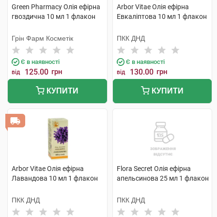
Green Pharmacy Олія ефірна
Arbor Vitae Олія ефірна
гвоздична 10 мл 1 флакон
Евкаліптова 10 мл 1 флакон
Грін Фарм Косметік
ПКК ДНД
Є в наявності
Є в наявності
125.00
грн
130.00
грн
від
від
КУПИТИ
КУПИТИ
Arbor Vitae Олія ефірна
Flora Secret Олія ефірна
Лавандова 10 мл 1 флакон
апельсинова 25 мл 1 флакон
ПКК ДНД
ПКК ДНД