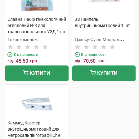
Славна Набір гінекологічний
JS Пайпель
оглядовий №8 для
внутришньоматковий 1 шт
трансвагінального УЗД 1 шт
Технокомплекс
Цзянсу Суюн Медікал
Метіріалс
Є в наявності
Є в наявності
45.50
грн
70.50
грн
від
від
КУПИТИ
КУПИТИ
Каммед Катетер
внутрішньоматковий для
метросальпінгографії Ch9