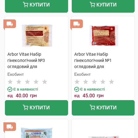
КУПИТИ
КУПИТИ
Arbor Vitae Набір
Arbor Vitae Набір
гінекологічний №3
гінекологічний №1
оглядовий для
оглядовий для
одноразового використання
одноразового використання
Екобинт
Екобинт
1 шт
1 шт
Є в наявності
Є в наявності
40.00
грн
45.00
грн
від
від
КУПИТИ
КУПИТИ