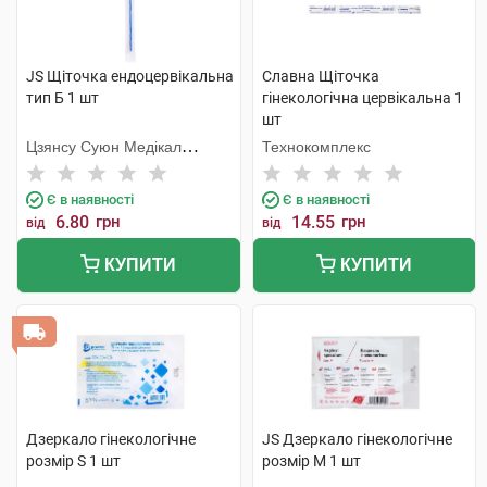
JS Щіточка ендоцервікальна
Славна Щіточка
тип Б 1 шт
гінекологічна цервікальна 1
шт
Цзянсу Суюн Медікал
Технокомплекс
Метіріалс
Є в наявності
Є в наявності
6.80
грн
14.55
грн
від
від
КУПИТИ
КУПИТИ
Дзеркало гінекологічне
JS Дзеркало гінекологічне
розмір S 1 шт
розмір M 1 шт