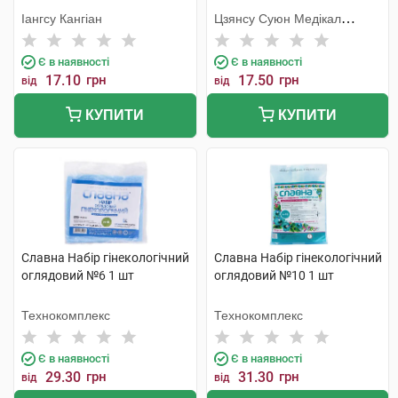
Іангсу Кангіан
Цзянсу Суюн Медікал
Метіріалс
Є в наявності
Є в наявності
17.10
грн
17.50
грн
від
від
КУПИТИ
КУПИТИ
Славна Набір гінекологічний
Славна Набір гінекологічний
оглядовий №6 1 шт
оглядовий №10 1 шт
Технокомплекс
Технокомплекс
Є в наявності
Є в наявності
29.30
грн
31.30
грн
від
від