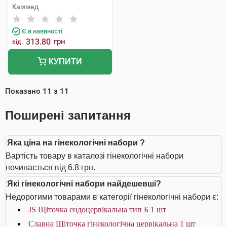
3x420 мм 1 шт
Каммед
Є в наявності
313.80
грн
від
КУПИТИ
Показано
11
з
11
Поширені запитання
Яка ціна на гінекологічні набори ?
Вартість товару в каталозі гінекологічні набори
починається від 6.8 грн.
Які гінекологічні набори найдешевші?
Недорогими товарами в категорії гінекологічні набори є:
JS Щіточка ендоцервікальна тип Б 1 шт
Славна Щіточка гінекологічна цервікальна 1 шт