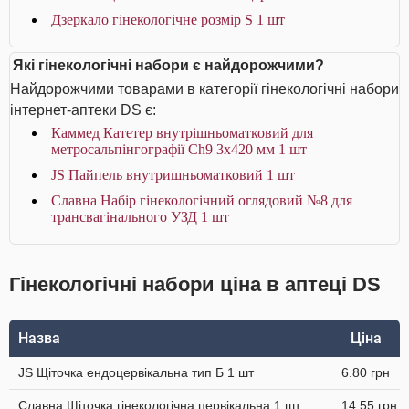
Дзеркало гінекологічне розмір S 1 шт
Які гінекологічні набори є найдорожчими?
Найдорожчими товарами в категорії гінекологічні набори
інтернет-аптеки DS є:
Каммед Катетер внутрішньоматковий для
метросальпінгографії Ch9 3x420 мм 1 шт
JS Пайпель внутришньоматковий 1 шт
Славна Набір гінекологічний оглядовий №8 для
трансвагінального УЗД 1 шт
Гінекологічні набори ціна в аптеці DS
Назва
Ціна
JS Щіточка ендоцервікальна тип Б 1 шт
6.80 грн
Славна Щіточка гінекологічна цервікальна 1 шт
14.55 грн