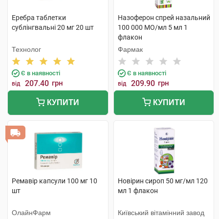
Еребра таблетки
Назоферон спрей назальний
сублінгвальні 20 мг 20 шт
100 000 МО/мл 5 мл 1
флакон
Технолог
Фармак
Є в наявності
Є в наявності
207.40
грн
209.90
грн
від
від
КУПИТИ
КУПИТИ
Ремавір капсули 100 мг 10
Новірин сироп 50 мг/мл 120
шт
мл 1 флакон
ОлайнФарм
Київський вітамінний завод