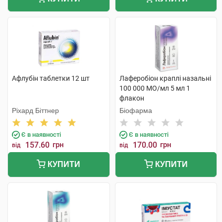
Афлубін таблетки 12 шт
Лаферобіон краплі назальні
100 000 МО/мл 5 мл 1
флакон
Ріхард Біттнер
Біофарма
Є в наявності
Є в наявності
157.60
грн
170.00
грн
від
від
КУПИТИ
КУПИТИ