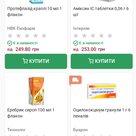
Протефлазід краплі 10 мл 1
Аміксин IC таблетки 0,06 г 6
флакон
шт
НВК Екофарм
Інтерхім
Є в наявності
Є в наявності
249.80
грн
253.00
грн
від
від
КУПИТИ
КУПИТИ
Еребрик сироп 100 мл 1
Оцилококцінум гранули 1 г 6
флакон
пеналів
Технолог
Буарон