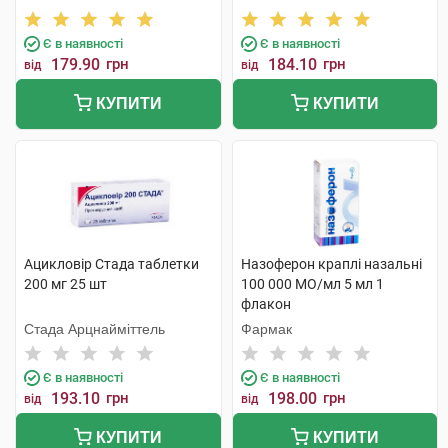
Є в наявності
Є в наявності
179.90
грн
184.10
грн
від
від
КУПИТИ
КУПИТИ
Ацикловір Стада таблетки
Назоферон краплі назальні
200 мг 25 шт
100 000 МО/мл 5 мл 1
флакон
Стада Арцнайміттель
Фармак
Є в наявності
Є в наявності
193.10
грн
198.00
грн
від
від
КУПИТИ
КУПИТИ