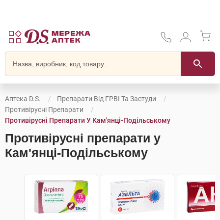
Аптека D.S.
Препарати Від ГРВІ Та Застуди
Противірусні Препарати
Противірусні Препарати У Кам'янці-Подільському
Противірусні препарати у
Кам'янці-Подільському