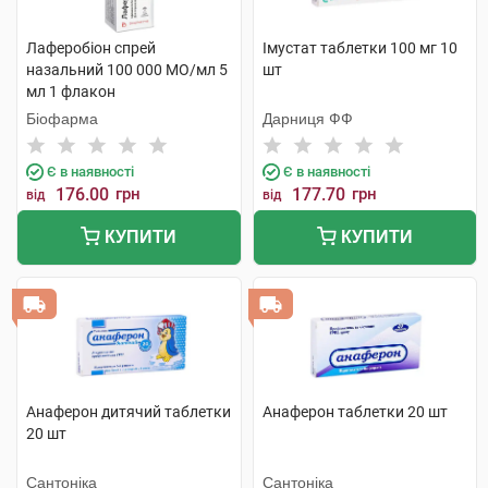
Лаферобіон спрей
Імустат таблетки 100 мг 10
назальний 100 000 МО/мл 5
шт
мл 1 флакон
Біофарма
Дарниця ФФ
Є в наявності
Є в наявності
176.00
грн
177.70
грн
від
від
КУПИТИ
КУПИТИ
Анаферон дитячий таблетки
Анаферон таблетки 20 шт
20 шт
Сантоніка
Сантоніка