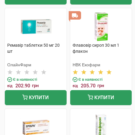
Ремавір таблетки 50 мг 20
Флавовір сироп 30 мл 1
шт
флакон
ОлайнФарм
НВК Екофарм
Є в наявності
Є в наявності
202.90
грн
205.70
грн
від
від
КУПИТИ
КУПИТИ