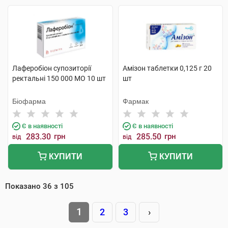
Лаферобіон супозиторії
Амізон таблетки 0,125 г 20
ректальні 150 000 МО 10 шт
шт
Біофарма
Фармак
Є в наявності
Є в наявності
283.30
грн
285.50
грн
від
від
КУПИТИ
КУПИТИ
Показано
36
з
105
1
2
3
›