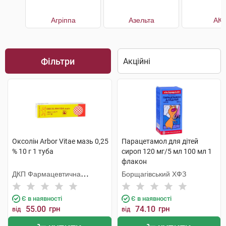
Агріппа
Азельта
АКК
Фільтри
Оксолін Arbor Vitae мазь 0,25
Парацетамол для дітей
% 10 г 1 туба
сироп 120 мг/5 мл 100 мл 1
флакон
ДКП Фармацевтична
Борщагівський ХФЗ
фабрика
Є в наявності
Є в наявності
55.00
грн
74.10
грн
від
від