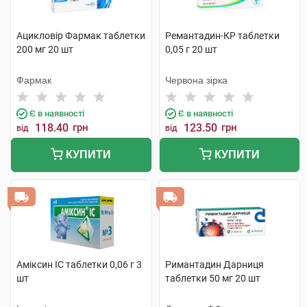
Ацикловір Фармак таблетки
Ремантадин-КР таблетки
200 мг 20 шт
0,05 г 20 шт
Фармак
Червона зірка
Є в наявності
Є в наявності
118.40
грн
123.50
грн
від
від
КУПИТИ
КУПИТИ
Аміксин IC таблетки 0,06 г 3
Римантадин Дарниця
шт
таблетки 50 мг 20 шт