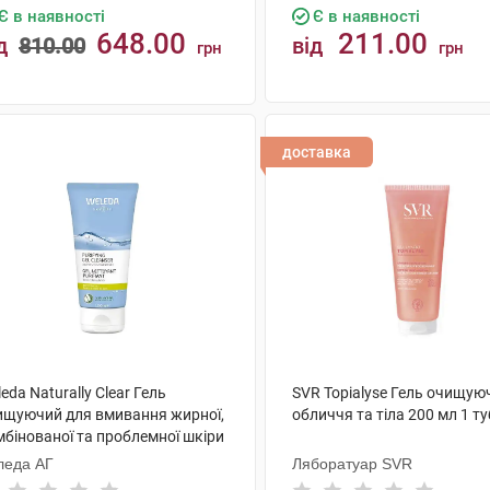
Є в наявності
Є в наявності
648.00
211.00
д
810.00
від
грн
грн
КУПИТИ
КУПИТИ
доставка
eda Naturally Clear Гель
SVR Topialyse Гель очищую
ищуючий для вмивання жирної,
обличчя та тіла 200 мл 1 т
мбінованої та проблемної шкіри
 мл 1 туба
леда АГ
Ляборатуар SVR