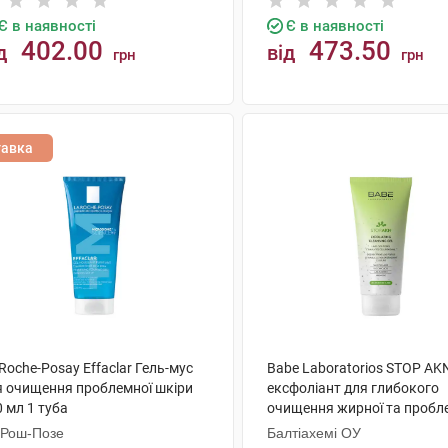
Є в наявності
Є в наявності
402.00
473.50
д
від
грн
грн
КУПИТИ
КУПИТИ
тавка
Roche-Posay Effaclar Гель-мус
Babe Laboratorios STOP AKN
я очищення проблемної шкіри
ексфоліант для глибокого
 мл 1 туба
очищення жирної та пробл
шкіри 200 мл 1 туба
 Рош-Позе
Балтіахемі ОУ