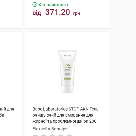
Є в наявності
371.20
від
грн
КУПИТИ
чий для
Babe Laboratorios STOP AKN Гель
уба
очищуючий для вмивання для
жирної та проблемної шкіри 200
мл 1 туба
Біотрейд Болгарія