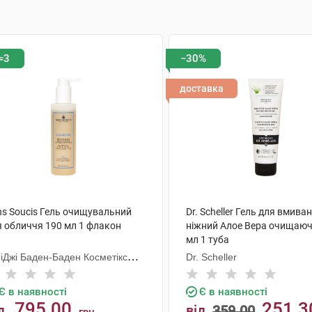
=3
−30%
доставка
ns Soucis Гель очищувальний
Dr. Scheller Гель для вмива
я обличчя 190 мл 1 флакон
ніжний Алое Вера очищаюч
мл 1 туба
СіДжі Баден-Баден Косметікс
Dr. Scheller
уп Гмбх
Є в наявності
Є в наявності
795.00
251.3
д
від
359.00