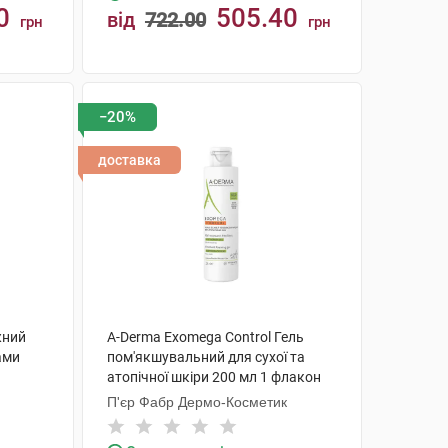
0
505.40
від
722.00
грн
грн
КУПИТИ
−20%
доставка
жний
A-Derma Exomega Control Гель
ами
пом'якшувальний для сухої та
атопічної шкіри 200 мл 1 флакон
1 туба
П'єр Фабр Дермо-Косметик