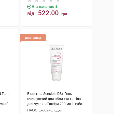
Є в наявності
522.00
від
грн
КУПИТИ
доставка
 Гель-
Bioderma Sensibio DS+ Гель
очищуючий для обличчя та тіла
емної
для чутливої шкіри 200 мл 1 туба
НАОС Екобайолоджі