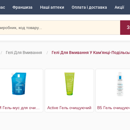
нас
Франшиза
Наші аптеки
Оплата і доставка
Акції
З
Гелі Для Вмивання
Гелі Для Вмивання У Кам'янці-Подільс
+М Гель-мус для очищення проблемної шкіри
Active Гель очищуючий