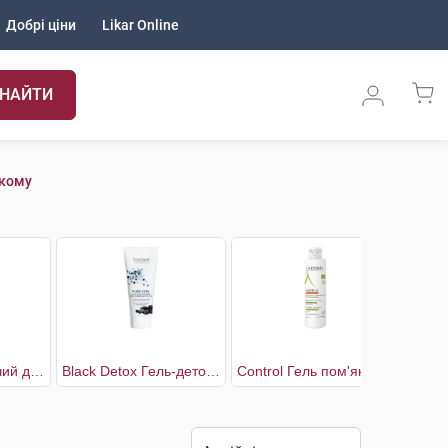
Добрі ціни
Likar Online
НАЙТИ
ькому
B5 Гель очищуючий для заспокоєння шкіри обличчя та тіла
Black Detox Гель-детокс для вмивання з активованим вугіллям та молочною кислотою
Control Гель пом'якшувальний для сухої та атопічної шкіри