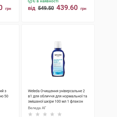
Є в наявності
0
439.60
від
549.50
грн
грн
КУПИТИ
ий з
Weleda Очищення універсальне 2
ою 50
в1 для обличчя для нормальної та
змішаної шкіри 100 мл 1 флакон
Веледа АГ