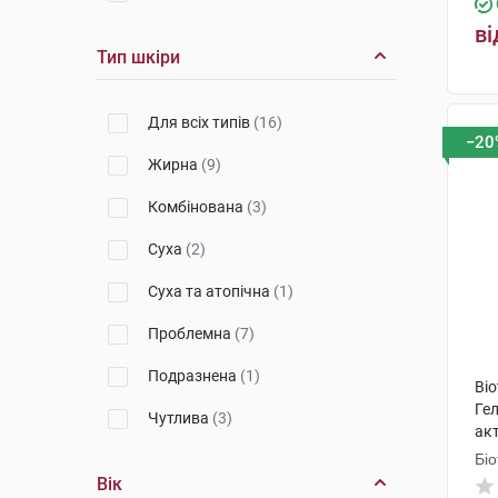
ві
Тип шкіри
Для всіх типів
(16)
−20
Жирна
(9)
Комбінована
(3)
Суха
(2)
Суха та атопічна
(1)
Проблемна
(7)
Подразнена
(1)
Bio
Ге
Чутлива
(3)
ак
мо
Біо
Вік