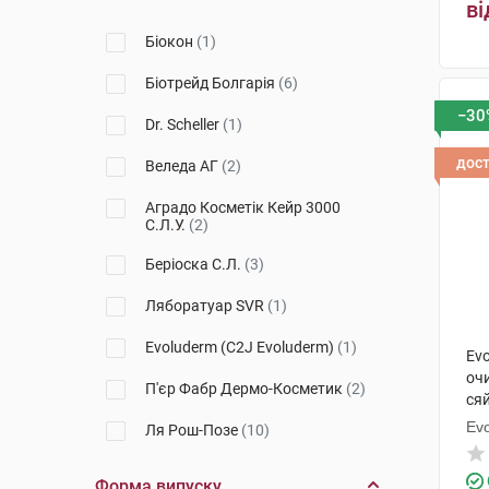
ві
Sebium
(1)
Біокон
(1)
Toleriane
(2)
Біотрейд Болгарія
(6)
Essentials
(1)
−30
Dr. Scheller
(1)
Skin-Prep
(1)
дос
Веледа АГ
(2)
Lipikar
(1)
Аградо Косметік Кейр 3000
С.Л.У.
(2)
Беріоска С.Л.
(3)
Ляборатуар SVR
(1)
Evoluderm (C2J Evoluderm)
(1)
Ev
оч
П'єр Фабр Дермо-Косметик
(2)
ся
Ev
Ля Рош-Позе
(10)
Балтіахемі ОУ
(1)
Форма випуску