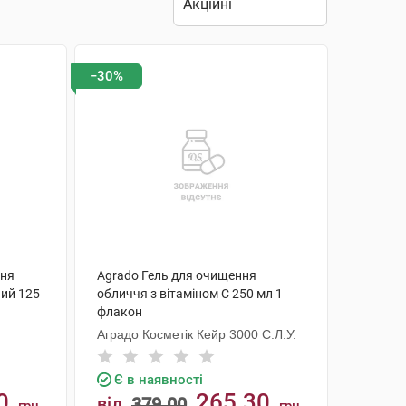
−30%
ння
Agrado Гель для очищення
ий 125
обличчя з вітаміном С 250 мл 1
флакон
Аградо Косметік Кейр 3000 С.Л.У.
Є в наявності
0
265.30
від
379.00