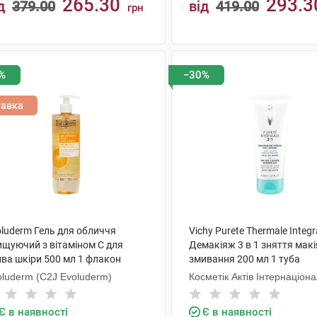
265.30
293.3
д
379.00
від
419.00
грн
КУПИТИ
КУПИТИ
%
−30%
тавка
oluderm Гель для обличчя
Vichy Purete Thermale Integr
ищуючий з вітаміном C для
Демакіяж 3 в 1 зняття мак
йва шкіри 500 мл 1 флакон
змивання 200 мл 1 туба
oluderm (C2J Evoluderm)
Косметік Актів Інтернаціон
Є в наявності
Є в наявності