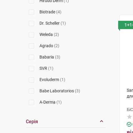
Hirudo Derm
(1)
Biotrade
(4)
Dr. Scheller
(1)
1+1
Weleda
(2)
Agrado
(2)
Babaria
(3)
SVR
(1)
Evoluderm
(1)
Sa
Babe Laboratorios
(3)
дл
A-Derma
(1)
Бі
La Roche-Posay
(10)
Гр
Серія
Bioderma
(4)
ві