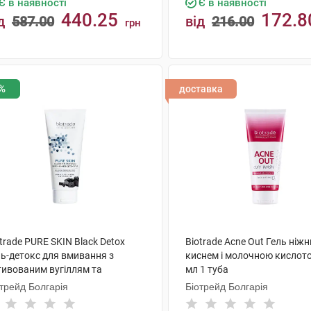
Є в наявності
Є в наявності
440.25
172.8
д
587.00
від
216.00
грн
КУПИТИ
КУПИТИ
%
доставка
trade PURE SKIN Black Detox
Biotrade Acne Out Гель ніжн
ль-детокс для вмивання з
киснем і молочною кислот
тивованим вугіллям та
мл 1 туба
лочною кислотою 200 мл 1 туба
трейд Болгарія
Біотрейд Болгарія