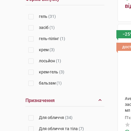
ві
НАОС Екобайолоджі
(3)
гель
(31)
Косметік Актів Інтернаціональ
(2)
засіб
(1)
Урьяж
(1)
−25
гель-пілінг
(1)
Лабораторія Біодерма
(1)
дос
крем
(3)
БіСіДжі Баден-Баден Косметікс
Груп Гмбх
(2)
лосьйон
(1)
Апівіта С.А.
(1)
крем-гель
(3)
Мартідерм Ес Ел
(1)
бальзам
(1)
Лабораторії Філорга
(1)
Av
Призначення
за
мл
Для обличчя
(34)
П'
Для обличчя та тіла
(7)