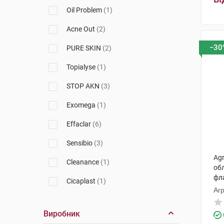
Avene
(1)
Oil Problem
(1)
Vichy
(1)
Acne Out
(2)
Uriage
(1)
−30
PURE SKIN
(2)
Sans Soucis
(2)
Topialyse
(1)
CeraVe
(1)
STOP AKN
(3)
Apivita
(1)
Exomega
(1)
MartiDerm
(1)
Effaclar
(6)
Filorga
(1)
Sensibio
(3)
Ag
Cleanance
(1)
обл
фл
Cicaplast
(1)
Агр
Purete Thermale
(1)
Виробник
Hyseac
(1)