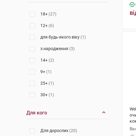
ві
18+
(27)
12+
(6)
для будь-якого віку
(1)
з народження
(3)
14+
(2)
9+
(1)
25+
(1)
30+
(1)
Wel
Для кого
оч
ко
100
Ве
Для дорослих
(20)