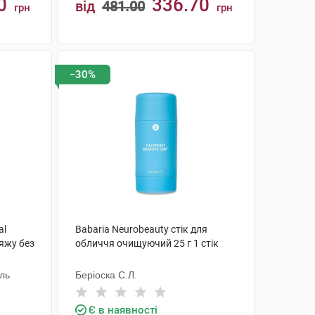
0
336.70
від
481.00
грн
грн
КУПИТИ
−30%
al
Babaria Neurobeauty стік для
іяжу без
обличчя очищуючий 25 г 1 стік
аль
Беріоска С.Л.
Є в наявності