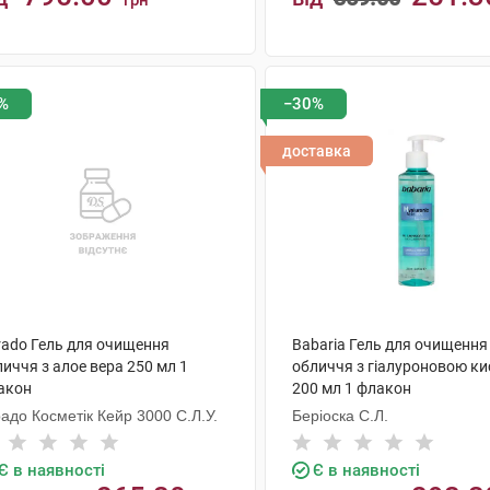
грн
КУПИТИ
КУПИТИ
%
−30%
доставка
rado Гель для очищення
Babaria Гель для очищення
иччя з алое вера 250 мл 1
обличчя з гіалуроновою к
акон
200 мл 1 флакон
адо Косметік Кейр 3000 С.Л.У.
Беріоска С.Л.
Є в наявності
Є в наявності