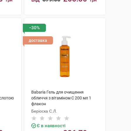
грн
грн
КУПИТИ
−30%
доставка
Babaria Гель для очищення
ислотою
обличчя з вітаміном С 200 мл 1
флакон
Беріоска С.Л.
Є в наявності